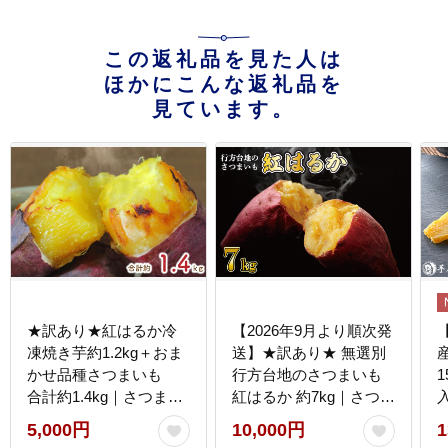
この返礼品を見た人は
ほかにこんな返礼品を
見ています。
★訳あり★紅はるか冷
【2026年9月より順次発
凍焼き芋約1.2kg＋おま
送】★訳あり★ 無選別
かせ品種さつまいも
行方台地のさつまいも
合計約1.4kg｜さつまい
紅はるか 約7kg｜さつま
も サツマイモ さつま芋
いも 芋 サツマイモ 紅は
5,000円
10,000円
1
焼き芋 やきいも 冷凍 冷
るか 訳あり わけあり 無