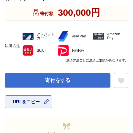
300,000円
寄付額
クレジット
Amazon
ANA Pay
カード
Pay
決済方法
d払い
PayPay
決済方法ごとに決済上限額が異なります。
寄付をする
URLをコピー
お気に入