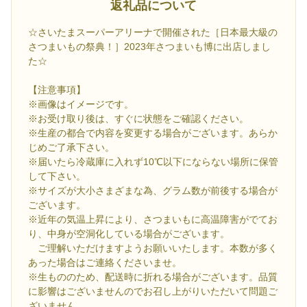
返礼品について
☆さいたまスーパーアリーナで開催された［日本最大級の
さつまいもの祭典！］2023年さつまいも博に出店しまし
た☆
【注意事項】
※画像はイメージです。
※お受け取り後は、すぐに状態をご確認ください。
※生産の都合で内容を変更する場合がございます。あらか
じめご了承下さい。
※届いたら冷蔵庫に入れず10℃以下にならない場所に保管
して下さい。
※サイズが大小さまざまな為、グラム数が前後する場合が
ございます。
※近年の気温上昇により、さつまいもに高温障害がでてお
り、中身が空洞化している場合がございます。
ご理解いただけますようお願いいたします。本数が多く
あった場合はご連絡くださいませ。
※生もののため、配送時に折れる場合がございます。品質
に影響はございませんのでお召し上がりいただいて問題ご
ざいません。