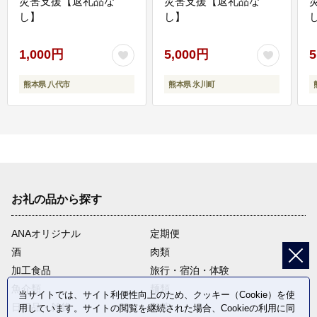
災害支援【返礼品な
災害支援【返礼品な
し】
し】
し
1,000円
5,000円
5
熊本県 八代市
熊本県 氷川町
お礼の品から探す
ANAオリジナル
定期便
酒
肉類
加工食品
旅行・宿泊・体験
魚介類
麺類
当サイトでは、サイト利便性向上のため、クッキー（Cookie）を使
日用品・雑貨
野菜
用しています。サイトの閲覧を継続された場合、Cookieの利用に同