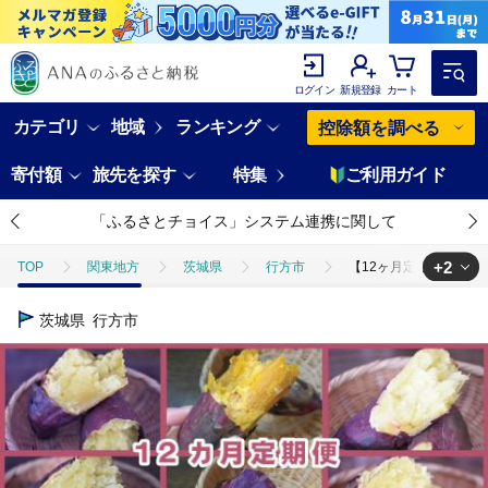
ログイン
新規登録
カート
カテゴリ
地域
ランキング
控除額を調べる
寄付額
旅先を探す
特集
ご利用ガイド
「ふるさとチョイス」システム連携に関して
+2
TOP
関東地方
茨城県
行方市
【12ヶ月定期便】渋谷農
TOP
野菜
【12ヶ月定期便】渋谷農園の毎月食べ比べさつまいも 約10
茨城県
行方市
TOP
野菜
さつまいも
【12ヶ月定期便】渋谷農園の毎月食べ比べ