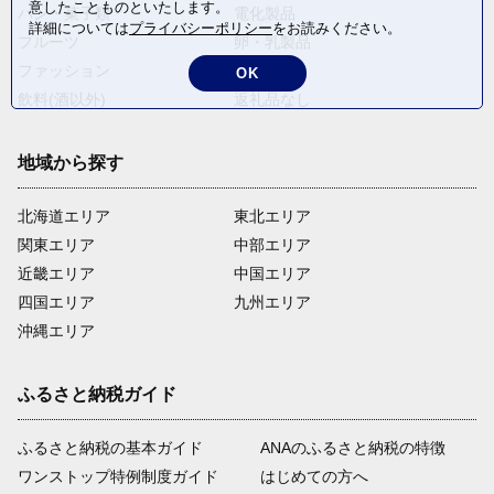
意したことものといたします。
パン・菓子類
電化製品
詳細については
プライバシーポリシー
をお読みください。
フルーツ
卵・乳製品
ファッション
米・穀物
OK
飲料(酒以外)
返礼品なし
地域から探す
北海道エリア
東北エリア
関東エリア
中部エリア
近畿エリア
中国エリア
四国エリア
九州エリア
沖縄エリア
ふるさと納税ガイド
ふるさと納税の基本ガイド
ANAのふるさと納税の特徴
ワンストップ特例制度ガイド
はじめての方へ