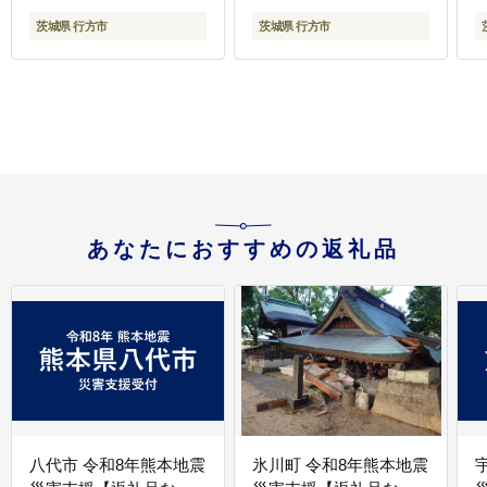
凍焼き芋 訳あり 訳アリ
選別 先行予約 茨城県 行
茨城県 行方市
茨城県 行方市
紅はるか 茨城県 行方市
方市(CU-55-7)
(EY-26)
あなたにおすすめの返礼品
八代市 令和8年熊本地震
氷川町 令和8年熊本地震