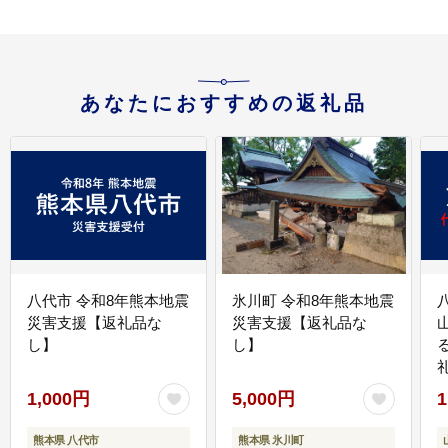
あなたにおすすめの返礼品
八代市 令和8年熊本地震
氷川町 令和8年熊本地震
災害支援【返礼品な
災害支援【返礼品な
し】
し】
1,000円
5,000円
1
熊本県 八代市
熊本県 氷川町