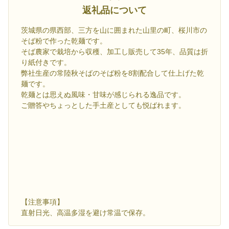
返礼品について
茨城県の県西部、三方を山に囲まれた山里の町、桜川市の
そば粉で作った乾麺です。
そば農家で栽培から収穫、加工し販売して35年、品質は折
り紙付きです。
弊社生産の常陸秋そばのそば粉を8割配合して仕上げた乾
麺です。
乾麺とは思えぬ風味・甘味が感じられる逸品です。
ご贈答やちょっとした手土産としても悦ばれます。
【注意事項】
直射日光、高温多湿を避け常温で保存。