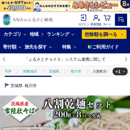
ログイン
新規登録
カート
カテゴリ
地域
ランキング
控除額を調べる
寄付額
旅先を探す
特集
ご利用ガイド
「ふるさとチョイス」システム連携に関して
+1
TOP
関東地方
茨城県
桜川市
八割乾麺 セット 茨城県産
TOP
麺類
そば
八割乾麺 セット 茨城県産【 常陸秋そば 】石臼挽
茨城県
桜川市