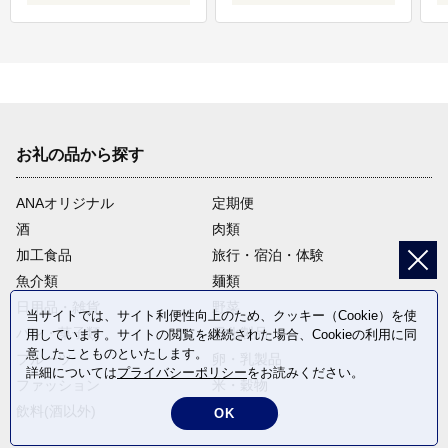
お礼の品から探す
ANAオリジナル
定期便
酒
肉類
加工食品
旅行・宿泊・体験
魚介類
麺類
日用品・雑貨
野菜
当サイトでは、サイト利便性向上のため、クッキー（Cookie）を使
パン・菓子類
電化製品
用しています。サイトの閲覧を継続された場合、Cookieの利用に同
意したことものといたします。
フルーツ
卵・乳製品
詳細については
プライバシーポリシー
をお読みください。
ファッション
米・穀物
飲料(酒以外)
返礼品なし
OK