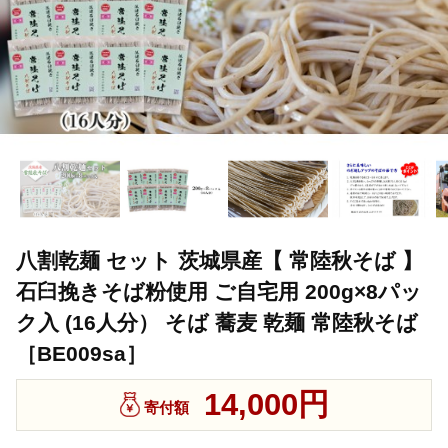
八割乾麺 セット 茨城県産【 常陸秋そば 】
石臼挽きそば粉使用 ご自宅用 200g×8パッ
ク入 (16人分） そば 蕎麦 乾麺 常陸秋そば
［BE009sa］
14,000円
寄付額