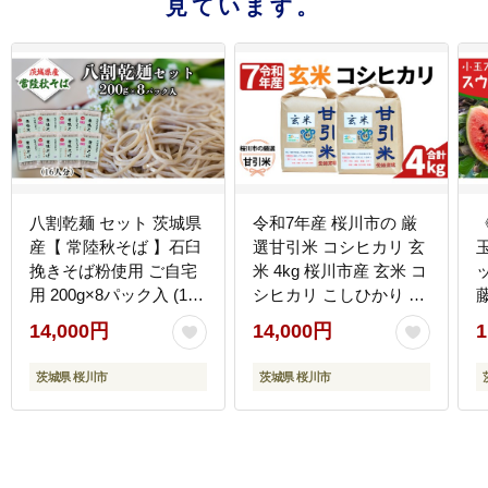
見ています。
八割乾麺 セット 茨城県
令和7年産 桜川市の 厳
《
産【 常陸秋そば 】石臼
選甘引米 コシヒカリ 玄
挽きそば粉使用 ご自宅
米 4kg 桜川市産 玄米 コ
用 200g×8パック入 (16
シヒカリ こしひかり 米
人分） そば 蕎麦 乾麺
こめ コメ 茨城県 いばら
14,000円
14,000円
1
常陸秋そば
き 有機肥料 [BA005sa]
［BE009sa］
茨城県 桜川市
茨城県 桜川市
産