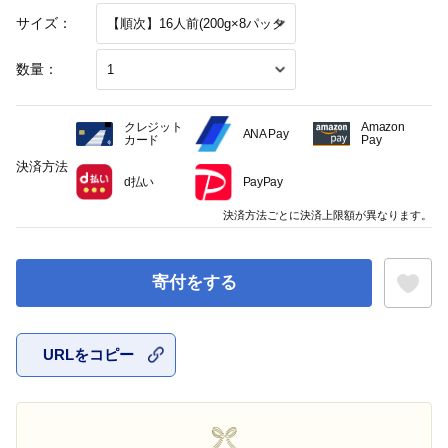
サイズ：
数量：
クレジット
Amazon
ANA Pay
カード
Pay
決済方法
d払い
PayPay
決済方法ごとに決済上限額が異なります。
寄付をする
URLをコピー
お気に入