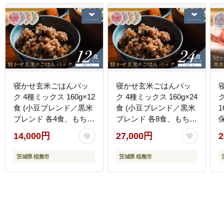
寝かせ玄米ごはんパッ
寝かせ玄米ごはんパッ
ク 4種ミックス 160g×12
ク 4種ミックス 160g×24
食 (小豆ブレンド／黒米
食 (小豆ブレンド／黒米
ブレンド 各4食、もち麦
ブレンド 各8食、もち麦
ブレンド／十五穀ブレ
ブレンド／十五穀ブレ
14,000円
27,000円
2
ンド 各2食)｜玄米 常温
ンド 各4食)｜玄米 常温
[
保存 パックご飯 備蓄 一
保存 パックご飯 備蓄 一
茨城県 稲敷市
茨城県 稲敷市
人暮らし レトルト 雑穀
人暮らし レトルト 雑穀
[1616]
[1614]