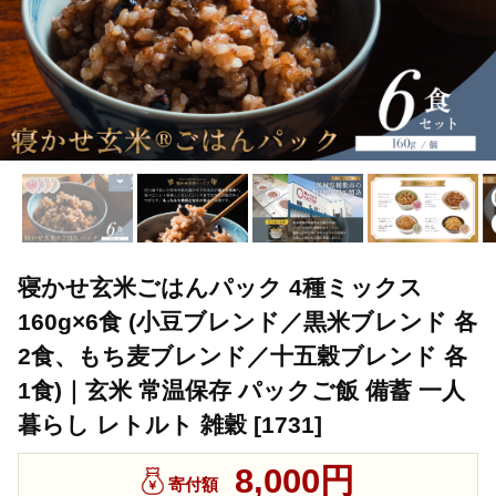
寝かせ玄米ごはんパック 4種ミックス
160g×6食 (小豆ブレンド／黒米ブレンド 各
2食、もち麦ブレンド／十五穀ブレンド 各
1食)｜玄米 常温保存 パックご飯 備蓄 一人
暮らし レトルト 雑穀 [1731]
8,000円
寄付額