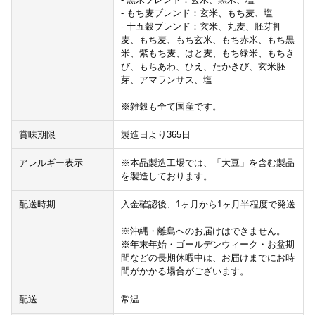
- もち麦ブレンド：玄米、もち麦、塩
- 十五穀ブレンド：玄米、丸麦、胚芽押
麦、もち麦、もち玄米、もち赤米、もち黒
米、紫もち麦、はと麦、もち緑米、もちき
び、もちあわ、ひえ、たかきび、玄米胚
芽、アマランサス、塩
※雑穀も全て国産です。
賞味期限
製造日より365日
アレルギー表示
※本品製造工場では、「大豆」を含む製品
を製造しております。
配送時期
入金確認後、1ヶ月から1ヶ月半程度で発送
※沖縄・離島へのお届けはできません。
※年末年始・ゴールデンウィーク・お盆期
間などの長期休暇中は、お届けまでにお時
間がかかる場合がございます。
配送
常温