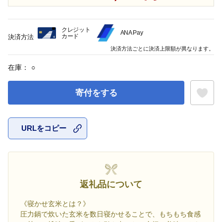
クレジット
ANA Pay
カード
決済方法
決済方法ごとに決済上限額が異なります。
在庫：
○
寄付をする
URLをコピー
お気に入
返礼品について
《寝かせ玄米とは？》
圧力鍋で炊いた玄米を数日寝かせることで、もちもち食感