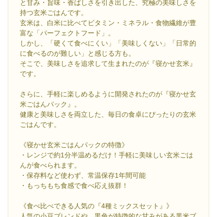
と甘み・旨味・香ばしさを引き出した、究極の美味しさを
持つ玄米ごはんです。
玄米は、白米に比べてビタミン・ミネラル・食物繊維が豊
富な「パーフェクトフード」。
しかし、「硬くて食べにくい」「美味しくない」「日常的
に食べるのが難しい」と感じる方も。
そこで、美味しさを追求して生まれたのが『寝かせ玄米』
です。
さらに、手軽に楽しめるように開発されたのが『寝かせ玄
米ごはんパック』。
健康と美味しさを両立した、毎日の食卓にぴったりの玄米
ごはんです。
《寝かせ玄米ごはんパックの特徴》
・レンジで約1分半温めるだけ！手軽に美味しい玄米ごは
んが食べられます。
・保存料など使わず、常温保存1年間可能
・もっちもち食感で食べ応え抜群！
《食べ比べできる人気の『4種ミックスセット』》
人気の小豆ブレンドや、黒色が特徴的な甘みがある黒米ブ