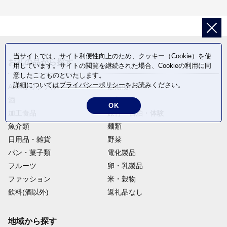
当サイトでは、サイト利便性向上のため、クッキー（Cookie）を使
お礼の品から探す
用しています。サイトの閲覧を継続された場合、Cookieの利用に同
意したことものといたします。
詳細については
プライバシーポリシー
をお読みください。
ANAオリジナル
定期便
酒
肉類
OK
加工食品
旅行・宿泊・体験
魚介類
麺類
日用品・雑貨
野菜
パン・菓子類
電化製品
フルーツ
卵・乳製品
ファッション
米・穀物
飲料(酒以外)
返礼品なし
地域から探す