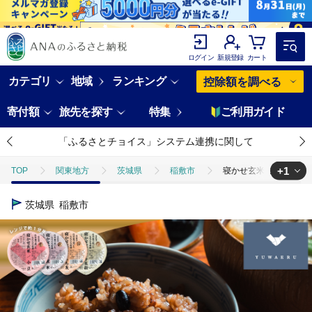
ログイン
新規登録
カート
カテゴリ
地域
ランキング
控除額を調べる
寄付額
旅先を探す
特集
ご利用ガイド
「ふるさとチョイス」システム連携に関して
+1
TOP
関東地方
茨城県
稲敷市
寝かせ玄米ごはんパック 
TOP
米・穀物
米
玄米
寝かせ玄米ごはんパック 4種ミッ
茨城県
稲敷市