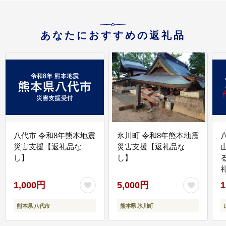
あなたにおすすめの返礼品
八代市 令和8年熊本地震
氷川町 令和8年熊本地震
災害支援【返礼品な
災害支援【返礼品な
し】
し】
1,000円
5,000円
1
熊本県 八代市
熊本県 氷川町