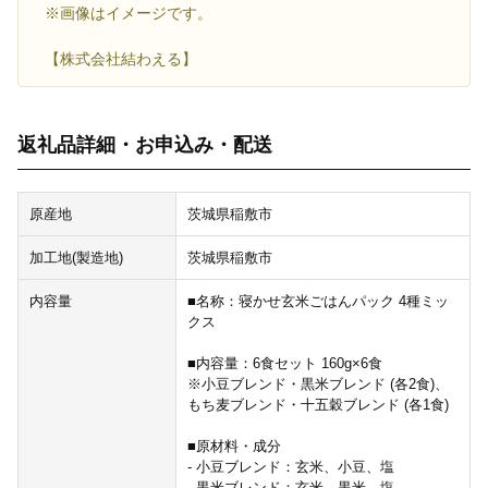
※画像はイメージです。
【株式会社結わえる】
返礼品詳細・お申込み・配送
原産地
茨城県稲敷市
加工地(製造地)
茨城県稲敷市
内容量
■名称：寝かせ玄米ごはんパック 4種ミッ
クス
■内容量：6食セット 160g×6食
※小豆ブレンド・黒米ブレンド (各2食)、
もち麦ブレンド・十五穀ブレンド (各1食)
■原材料・成分
- 小豆ブレンド：玄米、小豆、塩
- 黒米ブレンド：玄米、黒米、塩