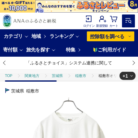
ログイン
新規登録
カート
カテゴリ
地域
ランキング
控除額を調べる
寄付額
旅先を探す
特集
ご利用ガイド
「ふるさとチョイス」システム連携に関して
+1
TOP
関東地方
茨城県
稲敷市
稲敷市オリジナルTシャツ
TOP
ファッション
服
稲敷市オリジナルTシャツ「いなのすけTシ
茨城県
稲敷市