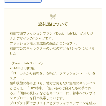
お気に入
返礼品について
稲敷市発ファッションブランドDesign lab“Lights”オリジ
ナルデザインのTシャツです。
ファッション性と地域性の融合がコンセプト。
稲敷市公式キャラクターのいなのすけもTシャツになりま
した！
《Design lab "Lights"》
2014年より開始。
「ローカルから前衛を」を掲げ、ファッションレーベルを
スタート。
飽和状態の都市よりも、地方は何もない無限のキャンバス
ととらえ、「DIY精神」「無いものは自分たちの手で作
る」「価値の反転」などをキーワードに、都市へのデザイ
ンアプローチを日々模索しています。
プロダクト面ではリメイクとグラフィックデザインを組み