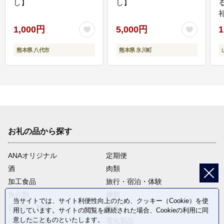
し】
し】
1,000円
5,000円
1
熊本県 八代市
熊本県 氷川町
お礼の品から探す
ANAオリジナル
定期便
酒
肉類
加工食品
旅行・宿泊・体験
魚介類
麺類
当サイトでは、サイト利便性向上のため、クッキー（Cookie）を使
日用品・雑貨
野菜
用しています。サイトの閲覧を継続された場合、Cookieの利用に同
意したことものといたします。
パン・菓子類
電化製品