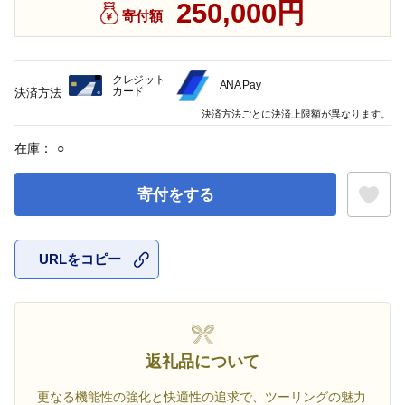
250,000円
寄付額
クレジット
ANA Pay
カード
決済方法
決済方法ごとに決済上限額が異なります。
在庫：
○
寄付をする
URLをコピー
お気に入
返礼品について
更なる機能性の強化と快適性の追求で、ツーリングの魅力