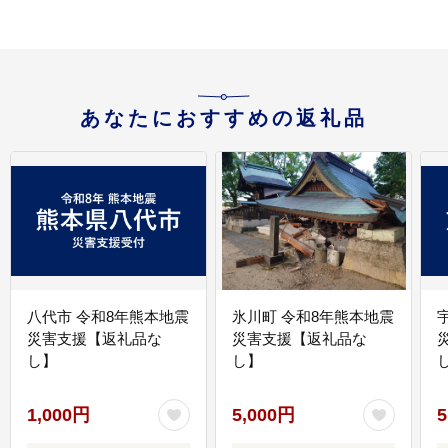
あなたにおすすめの返礼品
八代市 令和8年熊本地震
氷川町 令和8年熊本地震
災害支援【返礼品な
災害支援【返礼品な
し】
し】
し
1,000円
5,000円
5