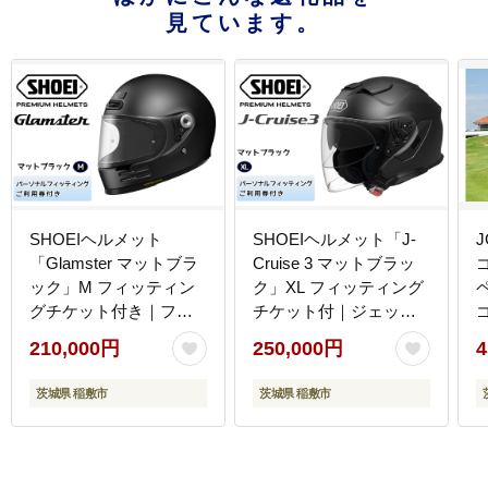
見ています。
SHOEIヘルメット
SHOEIヘルメット「J-
「Glamster マットブラ
Cruise 3 マットブラッ
ック」M フィッティン
ク」XL フィッティング
グチケット付き｜フル
チケット付｜ジェット
フェイス バイク ツーリ
バイク ツーリング ショ
210,000円
250,000円
4
ング ショウエイ [1301]
ウエイ [1217]
茨城県 稲敷市
茨城県 稲敷市
ン