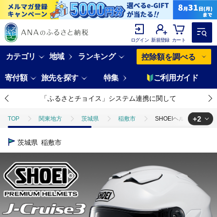
ログイン
新規登録
カート
カテゴリ
地域
ランキング
控除額を調べる
寄付額
旅先を探す
特集
ご利用ガイド
「ふるさとチョイス」システム連携に関して
+2
TOP
関東地方
茨城県
稲敷市
SHOEIヘルメット「J-
TOP
日用品・雑貨
スポーツ用品
SHOEIヘルメット「J-Cr
茨城県
稲敷市
TOP
日用品・雑貨
ほかの雑貨・日用品
SHOEIヘルメット「