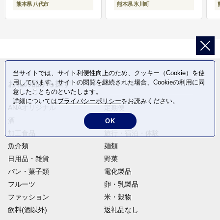
熊本県 八代市
熊本県 氷川町
当サイトでは、サイト利便性向上のため、クッキー（Cookie）を使
用しています。サイトの閲覧を継続された場合、Cookieの利用に同
お礼の品から探す
意したことものといたします。
詳細については
プライバシーポリシー
をお読みください。
ANAオリジナル
定期便
酒
肉類
OK
加工食品
旅行・宿泊・体験
魚介類
麺類
日用品・雑貨
野菜
パン・菓子類
電化製品
フルーツ
卵・乳製品
ファッション
米・穀物
飲料(酒以外)
返礼品なし