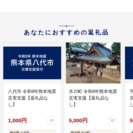
あなたにおすすめの返礼品
八代市 令和8年熊本地震
氷川町 令和8年熊本地震
災害支援【返礼品な
災害支援【返礼品な
し】
し】
し
1,000円
5,000円
5
熊本県 八代市
熊本県 氷川町