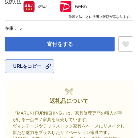
決済方法
d払い
PayPay
決済方法ごとに決済上限額が異なります。
在庫：
○
寄付をする
URLをコピー
お気に入
返礼品について
『MARUNI FURNISHING』は、家具修理専門の職人が手
がける一点モノ家具を販売しています。
ヴィンテージやデッドストック家具をベースにリメイクし
新たな魅力をプラスしたリノベーション家具です。