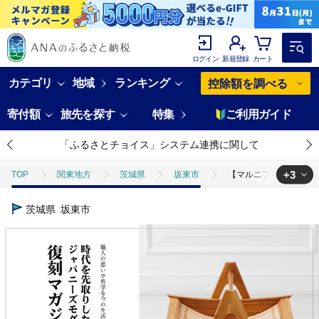
ログイン
新規登録
カート
カテゴリ
地域
ランキング
控除額を調べる
寄付額
旅先を探す
特集
ご利用ガイド
「ふるさとチョイス」システム連携に関して
+3
TOP
関東地方
茨城県
坂東市
【マルニファニシング】
TOP
日用品・雑貨
【マルニファニシング】NO.544 マガジンラ
茨城県
坂東市
TOP
日用品・雑貨
家具
【マルニファニシング】NO.544
TOP
日用品・雑貨
インテリア雑貨
【マルニファニシング】N