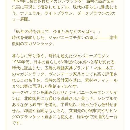
1963年に発売されたマガジンラックを、当時の設計図を
忠実に再現して復刻したモデル。現代の暮らしに馴染むよ
う、ナチュラル、ライトブラウン、ダークブラウンの3カ
ラー展開。
「60年の時を超えて、今またあなたのそばへ。」
時代を先取りした、ジャパニーズモダンの原点―――忠実
復刻のマガジンラック。
暮らしに寄り添う、時代を超えたジャパニーズモダン
1960年代、日本の暮らしが和風から洋風へと移り変わる
時代に誕生した、広島の老舗家具ブランド「マルニ木工」
のマガジンラック。ヴィンテージ家具としても高く評価さ
れるこの名作を、当時の設計図を基に、素材やディテール
まで忠実に再現した復刻モデルです。
チークやラタンを組み合わせたジャパニーズモダンデザイ
ンは、北欧家具にも通じる洗練された美しさ。シンプルで
ありながら独自性を備え、半世紀以上経った今も色褪せま
せん。雑誌や新聞はもちろん、玄関先の小物収納やリビン
グのブランケット置きにも使える、軽やかで実用的な一台
です。