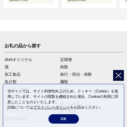
お礼の品から探す
ANAオリジナル
定期便
酒
肉類
加工食品
旅行・宿泊・体験
魚介類
麺類
日用品・雑貨
野菜
当サイトでは、サイト利便性向上のため、クッキー（Cookie）を使
パン・菓子類
電化製品
用しています。サイトの閲覧を継続された場合、Cookieの利用に同
意したことものといたします。
フルーツ
卵・乳製品
詳細については
プライバシーポリシー
をお読みください。
ファッション
米・穀物
飲料(酒以外)
返礼品なし
OK