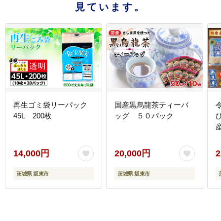
見ています。
再生ゴミ袋リーパック
国産黒烏龍茶ティーバ
45L 200枚
ッグ ５０パック
14,000円
20,000円
2
茨城県 坂東市
茨城県 坂東市