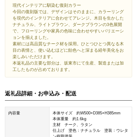
現代インテリアに馴染む復刻カラー
今回の復刻版では、デザインはそのままに、カラーリング
を現代のインテリアに合わせてアレンジ。木目を生かした
ナチュラル、ライトブラウン、ダークブラウンの3色展開
で、フローリングや家具の色味に合わせやすいバリエーシ
ョンを揃えました。
素材には高品質なチーク材を採用。ひとつひとつ異なる木
目の表情と、使い込むほどに飴色へと深まる経年美化をお
楽しみいただけます。
本返礼品の主要な部分は、坂東市にて生産、製造または加
工したものが占めております。
返礼品詳細・お申込み・配送
内容量
本体サイズ 約W500×D385×H385mm
本体重量 約1.6kg
主材 チーク、ラタン
仕上げ 塗色：ナチュラル 塗装：ウレタ
ン樹脂塗装