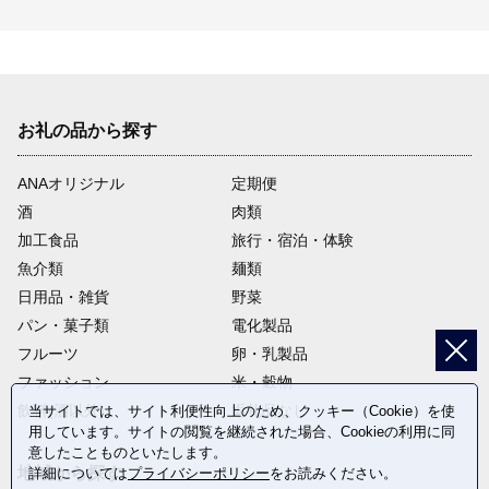
お礼の品から探す
ANAオリジナル
定期便
酒
肉類
加工食品
旅行・宿泊・体験
魚介類
麺類
日用品・雑貨
野菜
パン・菓子類
電化製品
フルーツ
卵・乳製品
ファッション
米・穀物
飲料(酒以外)
返礼品なし
当サイトでは、サイト利便性向上のため、クッキー（Cookie）を使
用しています。サイトの閲覧を継続された場合、Cookieの利用に同
意したことものといたします。
地域から探す
詳細については
プライバシーポリシー
をお読みください。