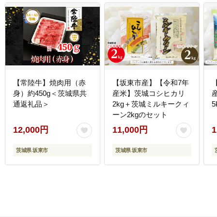
【常陸牛】焼肉用（赤
【坂東市産】【令和7年
身）約450g＜茨城県共
産米】茨城コシヒカリ
通返礼品＞
2kg＋茨城ミルキークィ
5
ーン2kgのセット
12,000円
11,000円
1
茨城県 坂東市
茨城県 坂東市