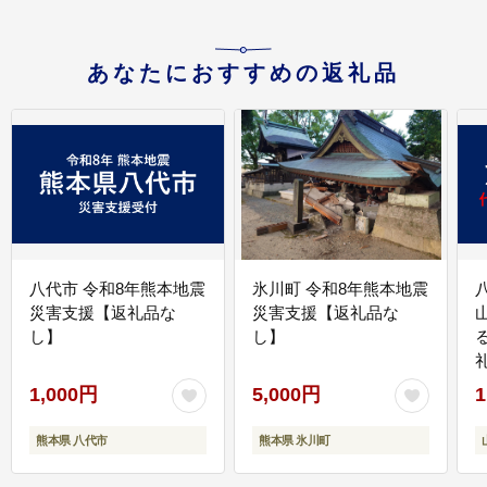
あなたにおすすめの返礼品
八代市 令和8年熊本地震
氷川町 令和8年熊本地震
災害支援【返礼品な
災害支援【返礼品な
し】
し】
1,000円
5,000円
1
熊本県 八代市
熊本県 氷川町