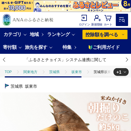
ログイン
新規登録
カート
カテゴリ
地域
ランキング
控除額を調べる
寄付額
旅先を探す
特集
ご利用ガイド
「ふるさとチョイス」システム連携に関して
+1
TOP
関東地方
茨城県
坂東市
茨城県坂東市産 朝掘りた
TOP
野菜
ほかの野菜
茨城県坂東市産 朝掘りたけのこ 約5k
茨城県
坂東市