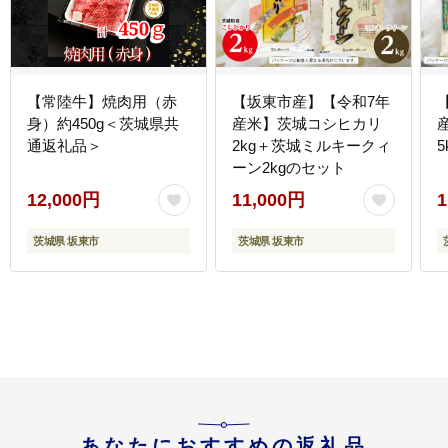
【常陸牛】焼肉用（赤
【坂東市産】【令和7年
身）約450g＜茨城県共
産米】茨城コシヒカリ
通返礼品＞
2kg＋茨城ミルキークィ
5
ーン2kgのセット
12,000円
11,000円
1
茨城県 坂東市
茨城県 坂東市
あなたにおすすめの返礼品