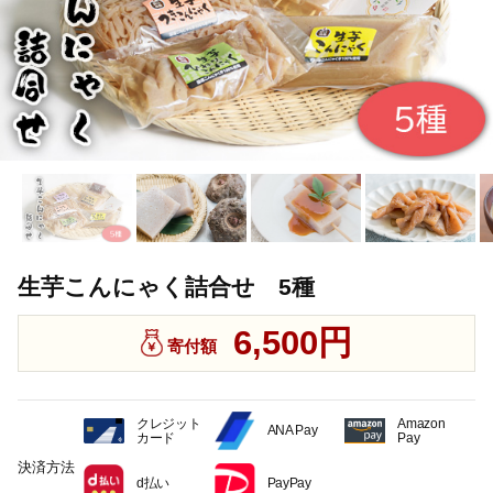
生芋こんにゃく詰合せ 5種
6,500円
寄付額
クレジット
Amazon
ANA Pay
カード
Pay
決済方法
d払い
PayPay