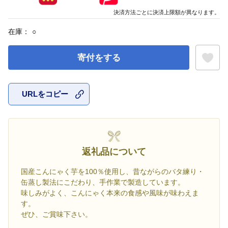
決済方法ごとに決済上限額が異なります。
在庫：
○
寄付をする
URLをコピー
お気に入
返礼品について
国産こんにゃく芋を100％使用し、昔ながらのバタ練り・
缶蒸し製法にこだわり、手作業で製造しています。
味しみがよく、こんにゃく本来の食感や風味が味わえま
す。
ぜひ、ご賞味下さい。