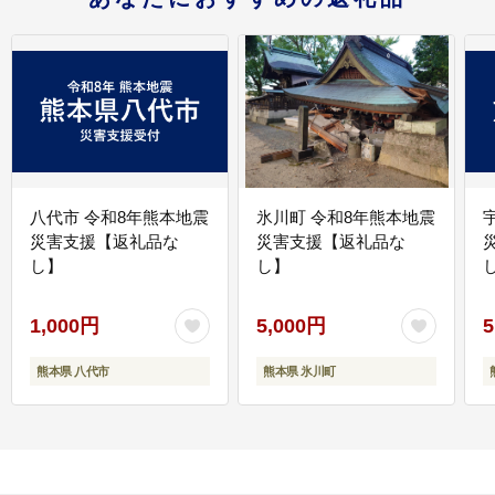
八代市 令和8年熊本地震
氷川町 令和8年熊本地震
災害支援【返礼品な
災害支援【返礼品な
し】
し】
し
1,000円
5,000円
5
熊本県 八代市
熊本県 氷川町