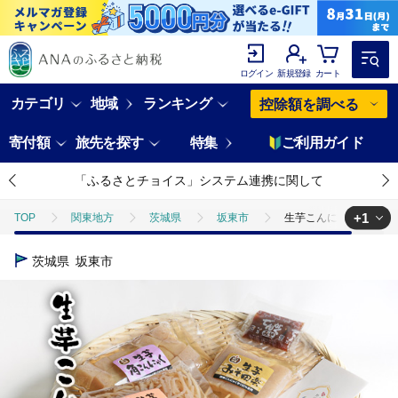
ログイン
新規登録
カート
カテゴリ
地域
ランキング
控除額を調べる
寄付額
旅先を探す
特集
ご利用ガイド
「ふるさとチョイス」システム連携に関して
+1
TOP
関東地方
茨城県
坂東市
生芋こんにゃく詰合せ 
TOP
加工食品
ほかの加工食品
生芋こんにゃく詰合せ 5種
茨城県
坂東市