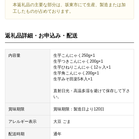
本返礼品の主要な部分は、坂東市にて生産、製造または加
工したものが占めております。
返礼品詳細・お申込み・配送
内容量
生芋こんにゃく250g×1
生芋つきこんにゃく200g×1
生芋ひねりこんにゃく12ヶ入×1
生芋角こんにゃく200g×1
生芋みそ田楽5本入×1
直射日光・高温多湿を避けて保存して下さ
い。
賞味期限
賞味期限：製造日より120日
アレルギー表示
大豆 ごま
配送時期
通年