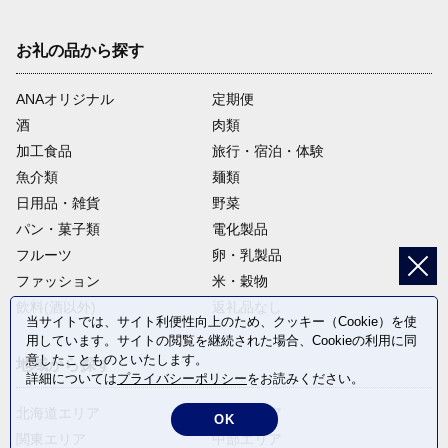
お礼の品から探す
ANAオリジナル
定期便
酒
肉類
加工食品
旅行・宿泊・体験
魚介類
麺類
日用品・雑貨
野菜
パン・菓子類
電化製品
フルーツ
卵・乳製品
ファッション
米・穀物
飲料(酒以外)
返礼品なし
当サイトでは、サイト利便性向上のため、クッキー（Cookie）を使
用しています。サイトの閲覧を継続された場合、Cookieの利用に同
意したことものといたします。
地域から探す
詳細については
プライバシーポリシー
をお読みください。
北海道エリア
東北エリア
OK
関東エリア
中部エリア