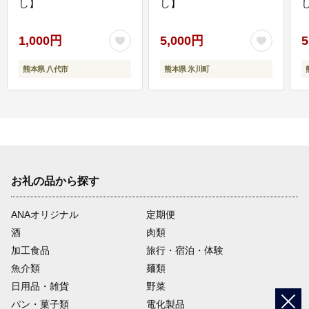
し】
し】
し
1,000円
5,000円
5
熊本県 八代市
熊本県 氷川町
お礼の品から探す
ANAオリジナル
定期便
酒
肉類
加工食品
旅行・宿泊・体験
魚介類
麺類
日用品・雑貨
野菜
パン・菓子類
電化製品