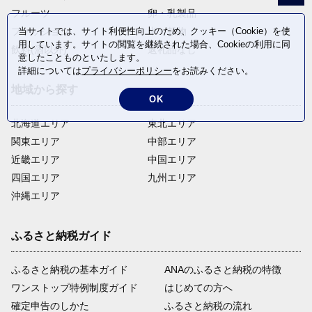
フルーツ
卵・乳製品
当サイトでは、サイト利便性向上のため、クッキー（Cookie）を使
ファッション
米・穀物
用しています。サイトの閲覧を継続された場合、Cookieの利用に同
飲料(酒以外)
返礼品なし
意したことものといたします。
詳細については
プライバシーポリシー
をお読みください。
地域から探す
OK
北海道エリア
東北エリア
関東エリア
中部エリア
近畿エリア
中国エリア
四国エリア
九州エリア
沖縄エリア
ふるさと納税ガイド
ふるさと納税の基本ガイド
ANAのふるさと納税の特徴
ワンストップ特例制度ガイド
はじめての方へ
確定申告のしかた
ふるさと納税の流れ