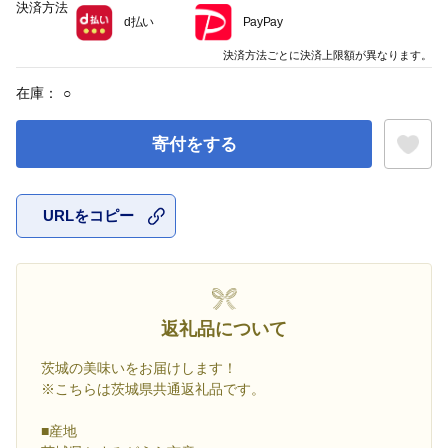
決済方法
d払い
PayPay
決済方法ごとに決済上限額が異なります。
在庫：
○
寄付をする
URLをコピー
お気に入
返礼品について
茨城の美味いをお届けします！
※こちらは茨城県共通返礼品です。
■産地