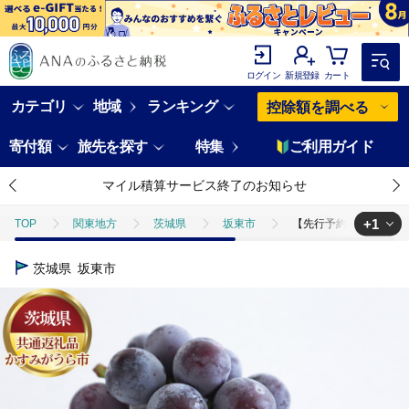
ログイン
新規登録
カート
カテゴリ
地域
ランキング
控除額を調べる
寄付額
旅先を探す
特集
ご利用ガイド
マイル積算サービス終了のお知らせ
+1
TOP
関東地方
茨城県
坂東市
【先行予約】巨峰 約3
TOP
フルーツ
フルーツセット
【先行予約】巨峰 約3kg（
茨城県
坂東市