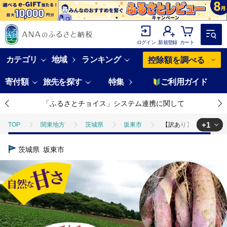
ログイン
新規登録
カート
カテゴリ
地域
ランキング
控除額を調べる
寄付額
旅先を探す
特集
ご利用ガイド
「ふるさとチョイス」システム連携に関して
+1
TOP
関東地方
茨城県
坂東市
【訳あり】紅はるか5kg
TOP
野菜
さつまいも
【訳あり】紅はるか5kg
茨城県
坂東市