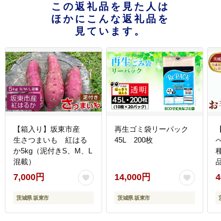
この返礼品を見た人は
ほかにこんな返礼品を
見ています。
【箱入り】坂東市産
再生ゴミ袋リーパック
生さつまいも 紅はる
45L 200枚
か5kg（泥付きS、M、L
混載）
7,000円
14,000円
4
茨城県 坂東市
茨城県 坂東市