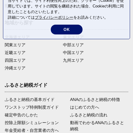
当サイトでは、サイト利便性向上のため、クッキー（Cookie）を使
飲料(酒以外)
返礼品なし
用しています。サイトの閲覧を継続された場合、Cookieの利用に同
意したことものといたします。
詳細については
プライバシーポリシー
をお読みください。
地域から探す
OK
北海道エリア
東北エリア
関東エリア
中部エリア
近畿エリア
中国エリア
四国エリア
九州エリア
沖縄エリア
ふるさと納税ガイド
ふるさと納税の基本ガイド
ANAのふるさと納税の特徴
ワンストップ特例制度ガイド
はじめての方へ
確定申告のしかた
ふるさと納税の流れ
控除上限額シミュレーション
動画でわかるANAのふるさと
納税
年金受給者・自営業者の方へ