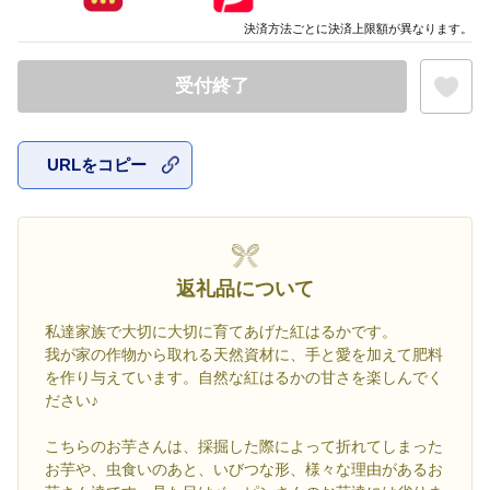
決済方法ごとに決済上限額が異なります。
受付終了
URLをコピー
お気に入
返礼品について
私達家族で大切に大切に育てあげた紅はるかです。
我が家の作物から取れる天然資材に、手と愛を加えて肥料
を作り与えています。自然な紅はるかの甘さを楽しんでく
ださい♪
こちらのお芋さんは、採掘した際によって折れてしまった
お芋や、虫食いのあと、いびつな形、様々な理由があるお