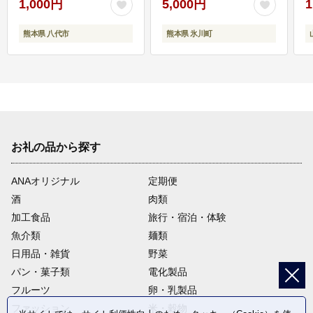
1,000円
5,000円
1
熊本県 八代市
熊本県 氷川町
お礼の品から探す
ANAオリジナル
定期便
酒
肉類
加工食品
旅行・宿泊・体験
魚介類
麺類
日用品・雑貨
野菜
パン・菓子類
電化製品
フルーツ
卵・乳製品
ファッション
米・穀物