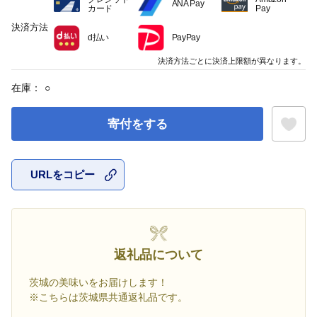
ANA Pay
カード
Pay
決済方法
d払い
PayPay
決済方法ごとに決済上限額が異なります。
在庫：
○
寄付をする
URLをコピー
お気に入
返礼品について
茨城の美味いをお届けします！
※こちらは茨城県共通返礼品です。