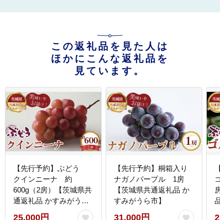
この返礼品を見た人は
ほかにこんな返礼品を
見ています。
【先行予約】ぶどう
【先行予約】桐箱入り
クインニーナ 約
ナガノパープル 1房
600g（2房）【茨城県共
【茨城県共通返礼品 か
通返礼品 かすみがうら
すみがうら市】
市】
25,000円
31,000円
2