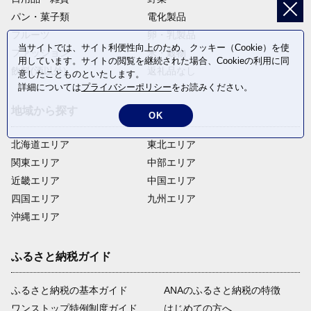
パン・菓子類
電化製品
フルーツ
卵・乳製品
当サイトでは、サイト利便性向上のため、クッキー（Cookie）を使
ファッション
米・穀物
用しています。サイトの閲覧を継続された場合、Cookieの利用に同
飲料(酒以外)
返礼品なし
意したことものといたします。
詳細については
プライバシーポリシー
をお読みください。
地域から探す
OK
北海道エリア
東北エリア
関東エリア
中部エリア
近畿エリア
中国エリア
四国エリア
九州エリア
沖縄エリア
ふるさと納税ガイド
ふるさと納税の基本ガイド
ANAのふるさと納税の特徴
ワンストップ特例制度ガイド
はじめての方へ