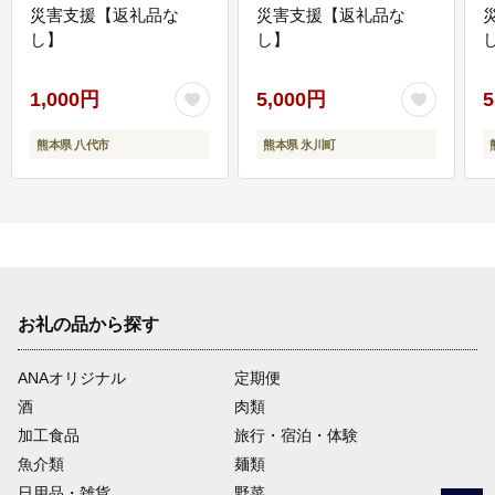
災害支援【返礼品な
災害支援【返礼品な
し】
し】
し
1,000円
5,000円
5
熊本県 八代市
熊本県 氷川町
お礼の品から探す
ANAオリジナル
定期便
酒
肉類
加工食品
旅行・宿泊・体験
魚介類
麺類
日用品・雑貨
野菜