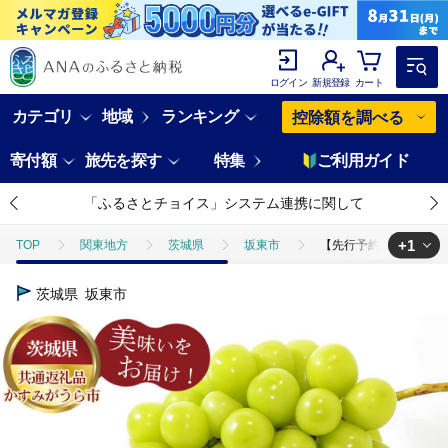
ログイン
新規登録
カート
カテゴリ
地域
ランキング
控除額を調べる
寄付額
旅先を探す
特集
ご利用ガイド
「ふるさとチョイス」システム連携に関して
+1
TOP
関東地方
茨城県
坂東市
【先行予約】シャインマ
TOP
フルーツ
ぶどう・マスカット
【先行予約】シャインマス
茨城県
坂東市