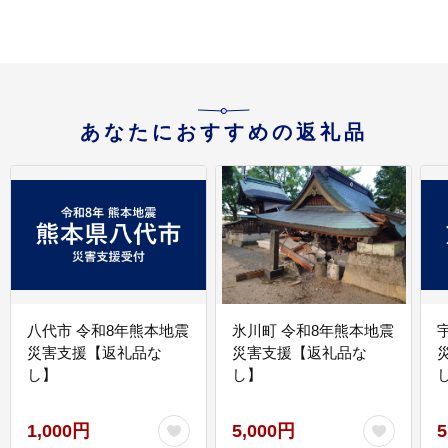
あなたにおすすめの返礼品
八代市 令和8年熊本地震
氷川町 令和8年熊本地震
災害支援【返礼品な
災害支援【返礼品な
し】
し】
し
1,000円
5,000円
5