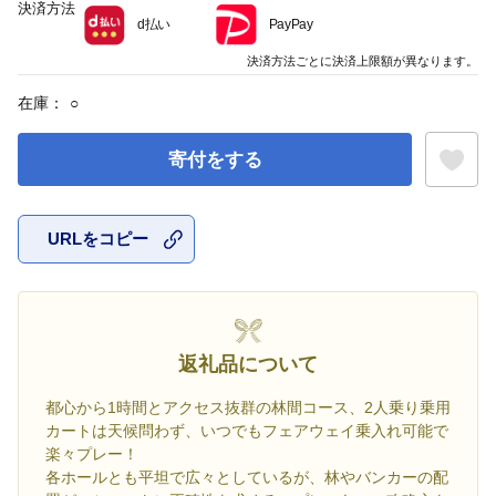
決済方法
d払い
PayPay
決済方法ごとに決済上限額が異なります。
在庫：
○
寄付をする
URLをコピー
お気に入
返礼品について
都心から1時間とアクセス抜群の林間コース、2人乗り乗用
カートは天候問わず、いつでもフェアウェイ乗入れ可能で
楽々プレー！
各ホールとも平坦で広々としているが、林やバンカーの配