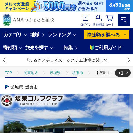
ログイン
新規登録
カート
カテゴリ
地域
ランキング
控除額を調べる
寄付額
旅先を探す
特集
ご利用ガイド
「ふるさとチョイス」システム連携に関して
+1
TOP
関東地方
茨城県
坂東市
【坂東ゴルフクラブ】ゴ
TOP
旅行・宿泊・体験
体験チケット
ゴルフプレー
茨城県
坂東市