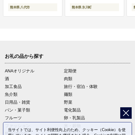
熊本県 八代市
熊本県 氷川町
お礼の品から探す
ANAオリジナル
定期便
酒
肉類
加工食品
旅行・宿泊・体験
魚介類
麺類
日用品・雑貨
野菜
パン・菓子類
電化製品
フルーツ
卵・乳製品
ファッション
米・穀物
当サイトでは、サイト利便性向上のため、クッキー（Cookie）を使
飲料(酒以外)
返礼品なし