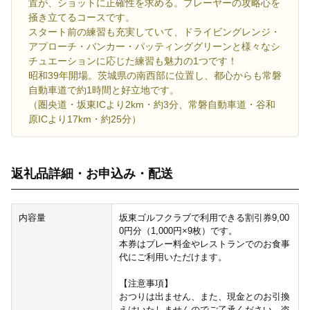
置が、ショットに正確性を求める。プレーヤーの攻略心を
掻き立てるコースです。
スタート前の練習も充実していて、ドライビングレンジ・
アプローチ・バンカー・パッティンググリーンと様々なシ
チュエーションに応じた練習も魅力の1つです！
昭和39年開場。茨城県の南西部に位置し、都心からも常磐
自動車道で約1時間と好立地です。
（圏央道・坂東ICより2km・約3分、常磐自動車道・谷和
原ICより17km・約25分）
返礼品詳細・お申込み・配送
内容量
坂東ゴルフクラブで利用できる割引券9,00
0円分（1,000円×9枚）です。
本券はプレー料金やレストランでのお食事
代にご利用いただけます。
【注意事項】
おつりは出ません、また、現金とのお引換
えはいたしませんのでご了承ください。盗