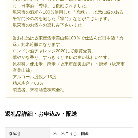
月、日本酒「秀緑」も復刻されました。
坂東市の酒米を100％使用した「秀緑」、地元に縁のある
平将門公の名を冠した「将門」などがございます。
坂東市のお酒をお楽しみ下さいませ。
当お礼品は坂東産酒米美山錦100％で仕込んだ日本酒「秀
緑」純米吟醸になります。
ロンドン酒チャレンジ2020にて銀賞受賞。
華やかな香り、すっきりとキレの良い味わいです。
原材料／使用米：麹米（坂東市産美山錦）：掛米（坂東市
産美山錦）
アルコール度数／16度
精米歩合／60％
製造者／来福酒造株式会社
返礼品詳細・お申込み・配送
原産地
米、米こうじ：国産