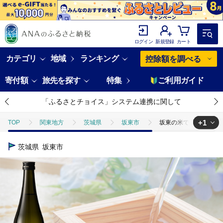
ログイン
新規登録
カート
カテゴリ
地域
ランキング
控除額を調べる
寄付額
旅先を探す
特集
ご利用ガイド
「ふるさとチョイス」システム連携に関して
+1
TOP
関東地方
茨城県
坂東市
坂東の米で醸す日本酒 秀
TOP
酒
日本酒
坂東の米で醸す日本酒 秀緑「純米吟醸」 720
茨城県
坂東市