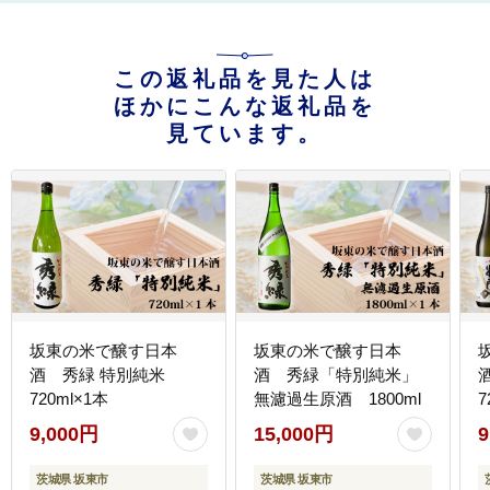
この返礼品を見た人は
ほかにこんな返礼品を
見ています。
坂東の米で醸す日本
坂東の米で醸す日本
酒 秀緑 特別純米
酒 秀緑「特別純米」
720ml×1本
無濾過生原酒 1800ml
7
9,000円
15,000円
9
茨城県 坂東市
茨城県 坂東市