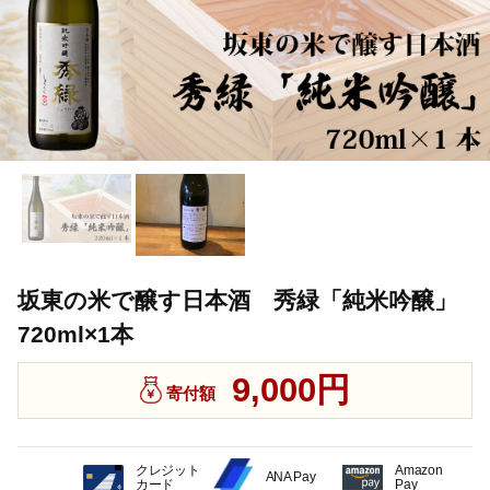
坂東の米で醸す日本酒 秀緑「純米吟醸」
720ml×1本
9,000円
寄付額
クレジット
Amazon
ANA Pay
カード
Pay