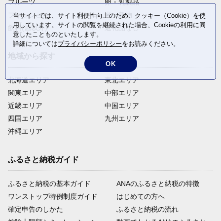
フルーツ
卵・乳製品
ファッション
米・穀物
当サイトでは、サイト利便性向上のため、クッキー（Cookie）を使
用しています。サイトの閲覧を継続された場合、Cookieの利用に同
飲料(酒以外)
返礼品なし
意したことものといたします。
詳細については
プライバシーポリシー
をお読みください。
地域から探す
OK
北海道エリア
東北エリア
関東エリア
中部エリア
近畿エリア
中国エリア
四国エリア
九州エリア
沖縄エリア
ふるさと納税ガイド
ふるさと納税の基本ガイド
ANAのふるさと納税の特徴
ワンストップ特例制度ガイド
はじめての方へ
確定申告のしかた
ふるさと納税の流れ