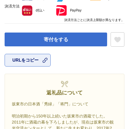
決済方法
d払い
PayPay
決済方法ごとに決済上限額が異なります。
寄付をする
URLをコピー
お気に入
返礼品について
坂東市の日本酒「秀緑」「将門」について
明治初期から150年以上続いた坂東市の酒蔵でした。
2011年に酒蔵の幕を下ろしましたが、現在は坂東市の観
光交流センターとして、新たに生まれ変わり、2017年2