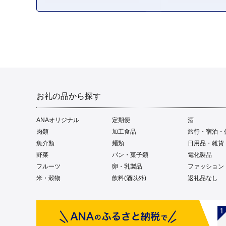
お礼の品から探す
ANAオリジナル
定期便
酒
肉類
加工食品
旅行・宿泊・
魚介類
麺類
日用品・雑貨
野菜
パン・菓子類
電化製品
フルーツ
卵・乳製品
ファッション
米・穀物
飲料(酒以外)
返礼品なし