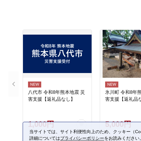
八代市 令和8年熊本地震 災
氷川町 令和8年
害支援【返礼品なし】
害支援【返礼品
1,000円
5,000円
当サイトでは、サイト利便性向上のため、クッキー（Coo
詳細については
プライバシーポリシー
をお読みください
熊本県 八代市
熊本県 氷川町