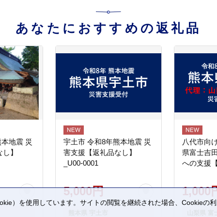
あなたにおすすめの返礼品
熊本地震 災
宇土市 令和8年熊本地震 災
八代市向け
なし】
害支援【返礼品なし】
県富士吉
_U00-0001
への支援
5,000円
1,000
kie）を使用しています。サイトの閲覧を継続された場合、Cookie
。
熊本県 宇土市
山梨県 富