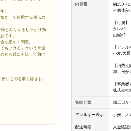
内容量
約190～2
※個体差
ます。
本焼き」で使用する秘伝の
【付属】
タレ×2
砂糖とみりんをしっかり効
山椒×2
絶妙です。
配合を細かく調整。
【アレル
杯でもいける」という常連
小麦,大豆
感のある鰻にも決して負け
【消費期
加工日か
不要なものを取り除きお
【事業者
株式会社
賞味期限
加工日か
アレルギー表示
小麦、大
配送時期
入金確認