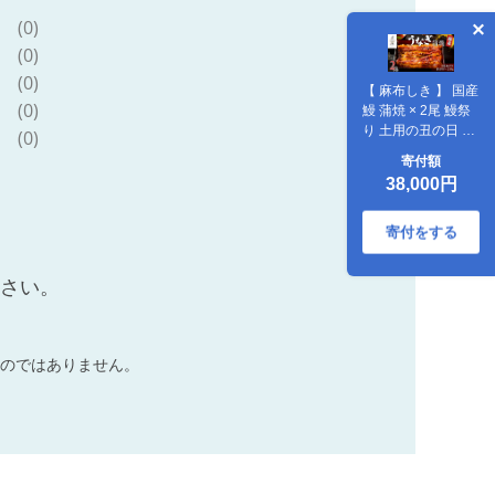
(0)
(0)
(0)
【 麻布しき 】 国産
(0)
鰻 蒲焼 × 2尾 鰻祭
り 土用の丑の日 鰻
(0)
祭り うなぎ ウナギ
寄付額
冷凍 おいしい 蒲焼
38,000円
き かばやき たれ焼
き 土用 丑の日 無頭
タレ 山椒 付 縁起
寄付をする
敬老の日 名店 老舗
ださい。
のではありません。