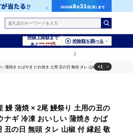
控除上限額まで
控除額を調べる
あと
***,***円
+1
しい 蒲焼き かばやき たれ焼き 土用 丑の日 無頭 タレ 山椒 付 縁起 敬老の日 名
椒 付 縁起 敬老の日 名店 老舗
産 鰻 蒲焼 × 2尾 鰻祭り 土用の丑の
ウナギ 冷凍 おいしい 蒲焼き かば
 丑の日 無頭 タレ 山椒 付 縁起 敬