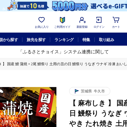
お気に入り
ご利用ガイド
新規登録
ログイン
カート
額から探す
旅先を探す
ランキング
特集
取り組み
「ふるさとチョイス」システム連携に関して
 】 国産 鰻 蒲焼 × 2尾 鰻祭り 土用の丑の日 鰻祭り うなぎ ウナギ 冷凍 おい
うなぎ ウナギ 冷凍 おいしい 蒲焼き かばやき たれ焼き 土用 丑の日 無頭 タレ 山
茨城県
牛久市
【 麻布しき 】 国
日 鰻祭り うなぎ 
やき たれ焼き 土用