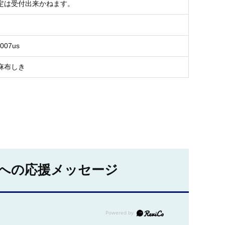
定は受付出来かねます。
J007us
麻布しき
への応援メッセージ