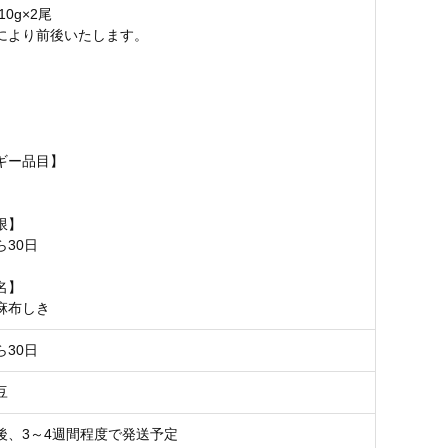
10g×2尾
により前後いたします。
ギー品目】
限】
ら30日
名】
麻布しき
ら30日
豆
後、3～4週間程度で発送予定