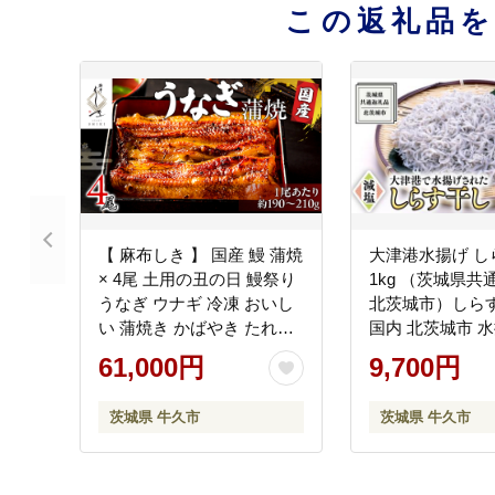
この返礼品
【 麻布しき 】 国産 鰻 蒲焼
大津港水揚げ し
× 4尾 土用の丑の日 鰻祭り
1kg （茨城県
うなぎ ウナギ 冷凍 おいし
北茨城市）しらす
い 蒲焼き かばやき たれ焼
国内 北茨城市 水
き 土用 丑の日 無頭 タレ 山
シラス 海鮮 冷凍
61,000円
9,700円
椒 付 縁起 敬老の日 名店 老
ルシウム 減塩
舗
茨城県 牛久市
茨城県 牛久市