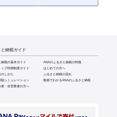
フト 贈答品 人気 返礼品 ふ
るさと納税 魚介類 高知県
産 土佐名物 高知県 高評価
食卓 ご飯のお供 父の日 ギ
フト プレゼント[1669]
さと納税ガイド
と納税の基本ガイド
ANAのふるさと納税の特徴
トップ特例制度ガイド
はじめての方へ
告のしかた
ふるさと納税の流れ
限額シミュレーション
動画でわかるANAのふるさと納税
給者・自営業者の方へ