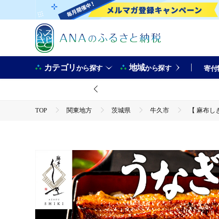
カテゴリ
地域
から探す
から探す
寄付
TOP
関東地方
茨城県
牛久市
【 麻布しき
TOP
魚介類
うなぎ
【 麻布しき 】 国産 鰻 蒲焼 × 2尾 鰻祭り 土用の丑の日 鰻祭り 