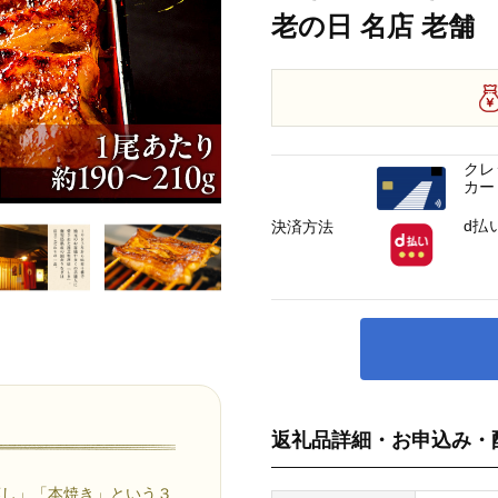
老の日 名店 老舗
クレ
カー
d払
決済方法
返礼品詳細・お申込み・
蒸し」「本焼き」という３