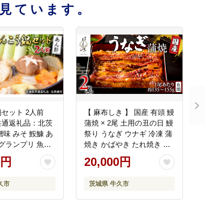
見ています。
セット 2人前
【 麻布しき 】 国産 有頭 鰻
共通返礼品：北茨
蒲焼 × 2尾 土用の丑の日 鰻
噌味 みそ 鮟鱇 あ
祭り うなぎ ウナギ 冷凍 蒲
 グランプリ 魚介
焼き かばやき たれ焼き 土
鍋 スープ付 冬 ア
用 丑の日 食べきり タレ 山
0円
20,000円
ンコウ鍋セット
椒 付 縁起 敬老の日 名店 老
 グルメ
舗
久市
茨城県 牛久市