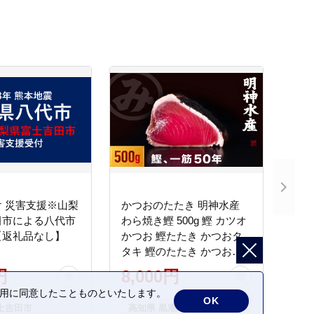
 災害支援※山梨
かつおのたたき 明神水産
田市による八代市
わら焼き鰹 500g 鰹 カツオ
【返礼品なし】
かつお 鰹たたき かつおタ
タキ 鰹のたたき かつおの
タタキ 藁焼き わら焼き 魚
円
8,000円
さかな 海鮮 刺身 お刺身 冷
の利用に同意したことものといたします。
凍 ご家庭用 グルメ 特産品
OK
士吉田市
高知県 黒潮町
ご当地 本場 高知 黒潮町 ギ