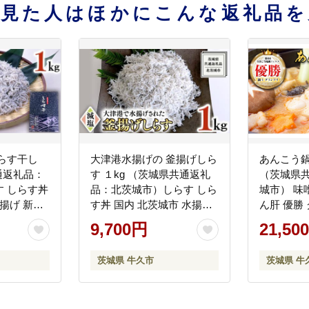
を見た人はほかにこんな返礼品を
らす干し
大津港水揚げの 釜揚げしら
あんこう鍋
共通返礼品：
す １kg （茨城県共通返礼
（茨城県
 しらす丼
品：北茨城市）しらす しら
城市） 味
揚げ 新鮮
す丼 国内 北茨城市 水揚げ
ん肝 優勝
 子ども カ
新鮮 シラス 海鮮 子ども カ
海鮮 冷凍 
9,700円
21,50
ルシウム 減塩
ンコウ ア
お取り寄せ
茨城県 牛久市
茨城県 牛