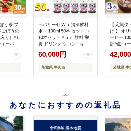
ぼう茶 プ
ヘパリーゼ W（ 清涼飲料
【 定期便 
ドごぼうの
水 ）100ml 50本 セット （
け 】 オ
包入り）×1
10本セット × 5 ） 飲料 栄
ーヒー 100
ティーバッ
養 ドリンク ウコンエキス
計9点 コ
カフェイン
ウコン 肝臓エキス 食物繊
すっきり 
60,000円
42,00
ゲン酸 お
維 ビタミン パイン 無果汁
ド ネルド
贈り物 ギ
カロシ お
茨城県 牛久市
茨城県 牛
あなたにおすすめの返礼品