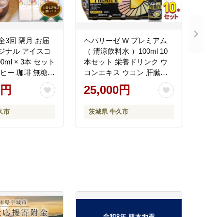
全3回 隔月 お届
ヘパリーゼ W プレミアム
リジナル アイスコ
（ 清涼飲料水 ）100ml 10
0ml × 3本 セット
本セット 栄養ドリンク ウ
ーヒー 珈琲 無糖
コンエキス ウコン 肝臓エ
自家焙煎 ブレン
キス
0円
25,000円
リップ トラジャ
取り寄せ
久市
茨城県 牛久市