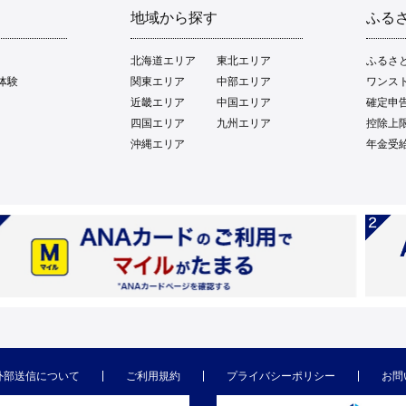
地域から探す
ふる
北海道エリア
東北エリア
ふるさ
体験
関東エリア
中部エリア
ワンス
近畿エリア
中国エリア
確定申
四国エリア
九州エリア
控除上
沖縄エリア
年金受
外部送信について
ご利用規約
プライバシーポリシー
お問