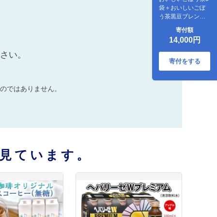
袋＋おいしいごぼ
う茶黒豆ブレンド2
袋 合計5袋セット
寄付額
国産 ごぼう 黒豆 ブ
14,000円
レンド 茶 南雲博士
監修 焙煎 あじかん
ださい。
飲み比べ セット テ
寄付をする
ィーパック
のではありません。
見ています。