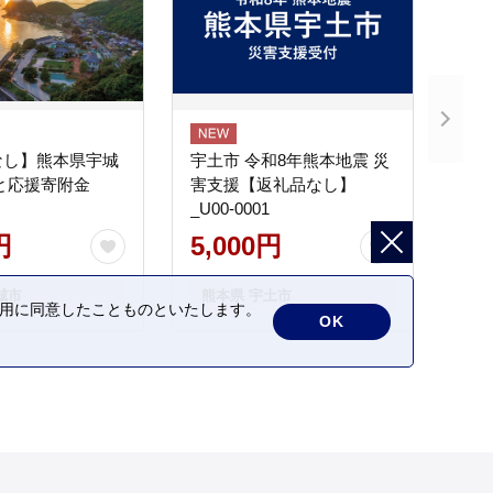
なし】熊本県宇城
宇土市 令和8年熊本地震 災
と応援寄附金
害支援【返礼品なし】
_U00-0001
円
5,000円
城市
熊本県 宇土市
の利用に同意したことものといたします。
OK