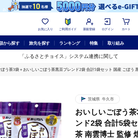
お気に入り
ご利用ガイド
新規登録
ログイン
カート
額から探す
旅先を探す
ランキング
特集
取り組み
「ふるさとチョイス」システム連携に関して
ぼう茶3袋＋おいしいごぼう茶黒豆ブレンド2袋 合計5袋セット 国産 ごぼう 黒豆
ット 国産 ごぼう 黒豆 ブレンド 茶 南雲博士 監修 焙煎 あじかん 飲み比べ
茨城県
牛久市
おいしいごぼう茶
ンド2袋 合計5袋
茶 南雲博士 監修 