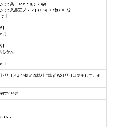
ぼう茶（1g×15包）×3袋
ぼう茶黒豆ブレンド(1.5g×13包）×2袋
セット
限】
ヵ月
名】
あじかん
ヵ月
料7品目および特定原材料に準ずる21品目は使用していま
間程度で発送
B003us