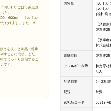
内容量
おいしいご
袋と「おいしいごぼう茶黒豆
おいしいご
ました。
合計5袋
0～600cc、「おいしい
みいただけます。また、水
【消費期
製造後25
【事業者
株式会社
、ごぼうを皮ごと加熱・乾燥
増やすことに成功。また、
賞味期限
製造後25
技術でじっくり焙煎するこ
インです。
アレルギー表示
特定原材
。
せん
配送時期
2～3週
配送
常温
返礼品コード
08219-A