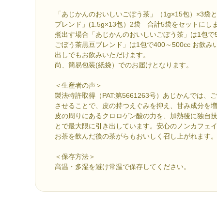
「あじかんのおいしいごぼう茶」（1g×15包）×3
ブレンド」(1.5g×13包）2袋 合計5袋をセットにし
煮出す場合「あじかんのおいしいごぼう茶」は1包で50
ごぼう茶黒豆ブレンド」は1包で400～500cc お飲
出しでもお飲みいただけます。
尚、簡易包装(紙袋）でのお届けとなります。
＜生産者の声＞
製法特許取得（PAT:第5661263号）あじかんでは
させることで、皮の持つえぐみを抑え、甘み成分を
皮の周りにあるクロロゲン酸の力を、加熱後に独自
とで最大限に引き出しています。安心のノンカフェ
お茶を飲んだ後の茶がらもおいしく召し上がれます
＜保存方法＞
高温・多湿を避け常温で保存してください。