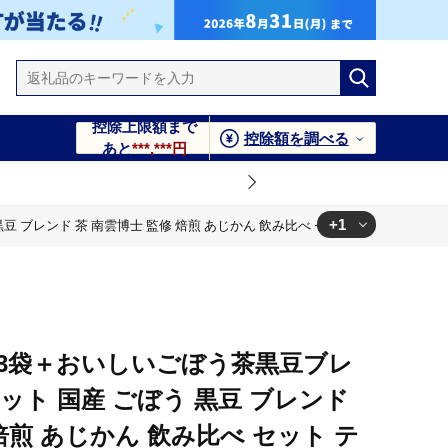
控除上限額まで
控除額を調べる
あと
***,***円
+1
 ブレンド 茶 南雲博士 監修 焙煎 あじかん 飲み比べ セット ティーパック
 セット ティーパック
3袋＋おいしいごぼう茶黒豆ブレ
セット 国産 ごぼう 黒豆 ブレンド
焙煎 あじかん 飲み比べ セット テ