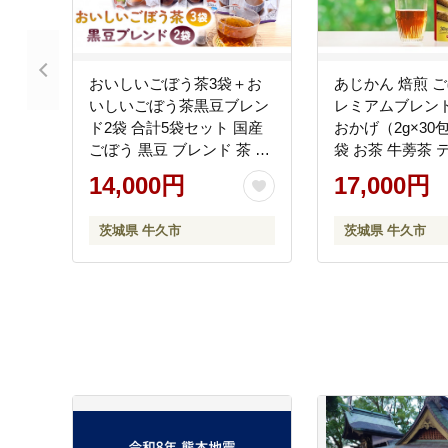
おいしいごぼう茶3袋＋お
あじかん 焙煎 ご
いしいごぼう茶黒豆ブレン
レミアムブレン
ド2袋 合計5袋セット 国産
おかげ（2g×30
ごぼう 黒豆 ブレンド 茶 南
袋 お茶 牛蒡茶 
雲博士 監修 焙煎 あじかん
グ 健康茶 ノン
14,000円
17,000円
飲み比べ セット ティーパ
イヌリン クロロ
ック
取り寄せ お土産 
茨城県 牛久市
茨城県 牛久市
フト