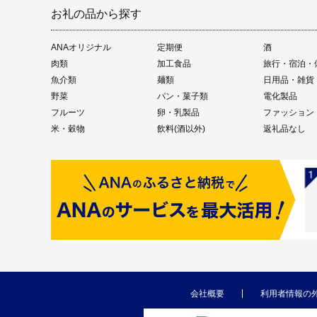
お礼の品から探す
ANAオリジナル
定期便
酒
肉類
加工食品
旅行・宿泊・
魚介類
麺類
日用品・雑貨
野菜
パン・菓子類
電化製品
フルーツ
卵・乳製品
ファッション
米・穀物
飲料(酒以外)
返礼品なし
会社概要
利用者情報の