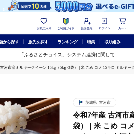
お気に入り
ご利用ガイド
新規登録
ログイン
カート
額から探す
旅先を探す
ランキング
特集
取り組み
「ふるさとチョイス」システム連携に関して
 古河市産ミルキークイーン 15kg（5kg×3袋） | 米 こめ コメ 15キロ ミル
こめ コメ 15キロ ミルキークイーン みるきーくいーん 古河市産 茨城県産 贈答 贈
こめ コメ 15キロ ミルキークイーン みるきーくいーん 古河市産 茨城県産 贈答 贈
茨城県
古河市
令和7年産 古河市産
袋） | 米 こめ 