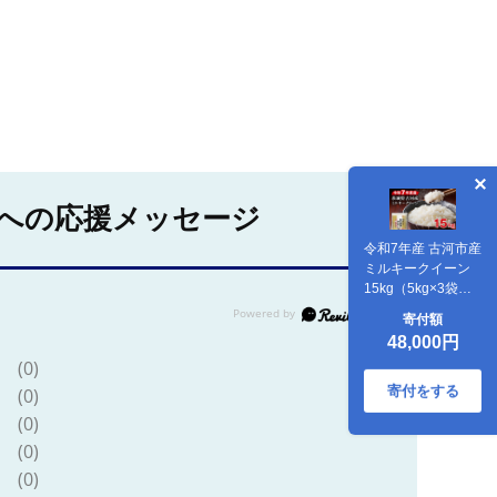
への応援メッセージ
令和7年産 古河市産
ミルキークイーン
15kg（5kg×3袋） |
米 こめ コメ 15キ
寄付額
ロ ミルキークイー
48,000円
ン みるきーくいー
(0)
ん 古河市産 茨城県
産 贈答 贈り物 プレ
寄付をする
(0)
ゼント 茨城県 古河
(0)
市 直送 産地直送 送
(0)
料無料 ※2025年9
月中旬頃より順次
(0)
発送予定 _DP22