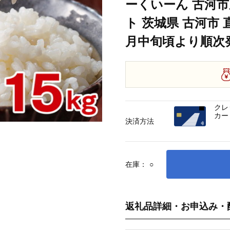
ーくいーん 古河市
ト 茨城県 古河市 
月中旬頃より順次発
クレ
カー
決済方法
在庫：
○
返礼品詳細・お申込み・