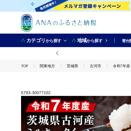
カテゴリ
地域
から探す
から探す
寄付
TOP
関東地方
茨城県
古河市
令和7年産
TOP
米・穀物
米
令和7年産 古河市産ミルキークイーン 15kg（5kg×3袋） | 米 
9月中旬頃より順次発送予定 _DP22
TOP
米・穀物
米
ミルキークイーン
5793-30077102
令和7年産 古河市産ミルキークイーン 15kg（5kg×3袋） | 米 
9月中旬頃より順次発送予定 _DP22