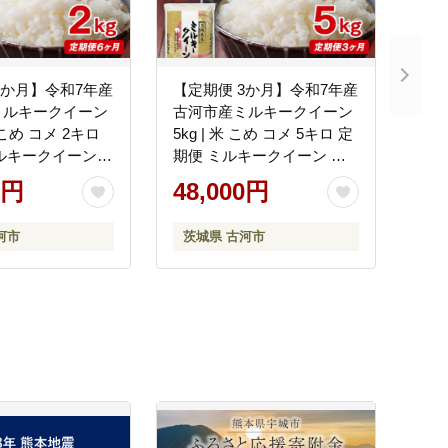
6か月】令和7年産
【定期便 3か月】令和7年産
ミルキークイーン
古河市産ミルキークイーン
 こめ コメ 2キロ
5kg | 米 こめ コメ 5キロ 定
ルキークイーン
期便 ミルキークイーン み
いーん 古河市産
るきーくいーん 古河市産
0円
48,000円
贈答 贈り物 プレ
茨城県産 贈答 贈り物 プレ
城県 古河市 直送
ゼント 茨城県 古河市 直送
河市
茨城県 古河市
料無料 _DP32
産地直送 送料無料 _DP37