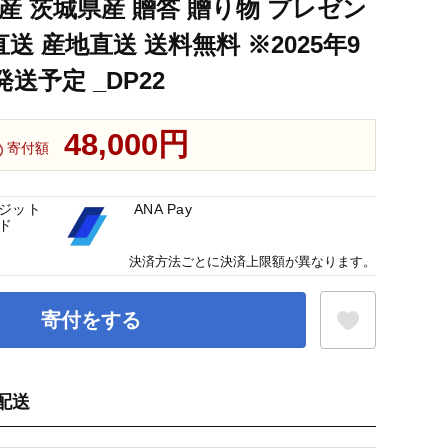
産 茨城県産 贈答 贈り物 プレゼン
直送 産地直送 送料無料 ※2025年9
送予定 _DP22
48,000円
寄付額
ジット
ANA Pay
ド
決済方法ごとに決済上限額が異なります。
寄付をする
配送
お気に入り登録