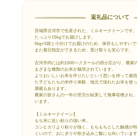
返礼品について
茨城県古河市で生産された、ミルキークイーンです
たっぷり15kgでお届けします。
5kg×3袋と小分けでお届けのため、保存もしやすい
また着日指定ができるため、受け取りも安心です。
古河市内には約1500ヘクタールの田が広がり、農家
まざまな種類のお米が栽培されています。
よりおいしいお米を作りたいという思いを持って栽
た子どもたちの米作り体験、地元で採れたお米を使
酒蔵もあります。
農家の皆さんの一年の苦労が結実して無事収穫され
います。
【ミルキークイーン】
もち米に近い粘りの強い米。
コシヒカリより粘りが強く、もちもちとした触感が
くいので、おにぎりや炊き込みご飯にも向いていま