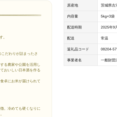
原産地
茨城県古
内容量
5kg×3袋
。
配送時期
2025年
です。
配送
常温
返礼品コード
08204-57
のこだわりが詰まったさ
事業者名
一般財団
培する農家や公園を活用し
っておいしい日本酒を作る
、食卓にお米が届けられて
特徴。冷めても硬くなりに
す。