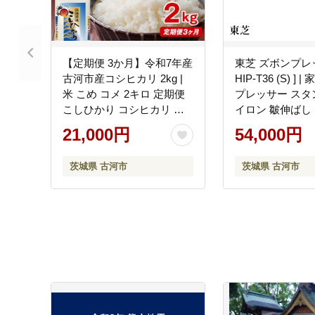
【定期便 3か月】令和7年産
東芝 ズボンプレッ
古河市産コシヒカリ 2kg |
HIP-T36 (S) ] 
米 こめ コメ 2キロ 定期便
プレッサー スタ
こしひかり コシヒカリ 古
イロン 皺伸ばし
河市産 茨城県産 贈答 贈り
ッシュ 除菌 上
21,000円
54,000円
物 プレゼント 茨城県 古河
TOSHIBA 生活
市 直送 産地直送 送料無料
便利 簡単 手軽 
茨城県 古河市
茨城県 古河市
_DP28
贈答 贈り物 プレ
城県 古河市 ※
送不可 _GA08