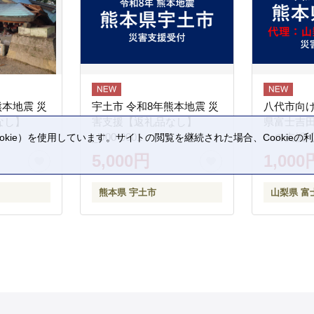
熊本地震 災
宇土市 令和8年熊本地震 災
八代市向け
なし】
害支援【返礼品なし】
県富士吉
_U00-0001
への支援
kie）を使用しています。サイトの閲覧を継続された場合、Cookie
。
5,000円
1,000
熊本県 宇土市
山梨県 富