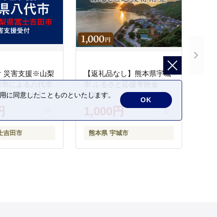
 災害支援※山梨
【返礼品なし】熊本県宇城
田市による八代市
市 ふるさと応援寄附金
【返礼品なし】
1,000円
の利用に同意したことものといたします。
OK
円
1,000円
士吉田市
熊本県 宇城市