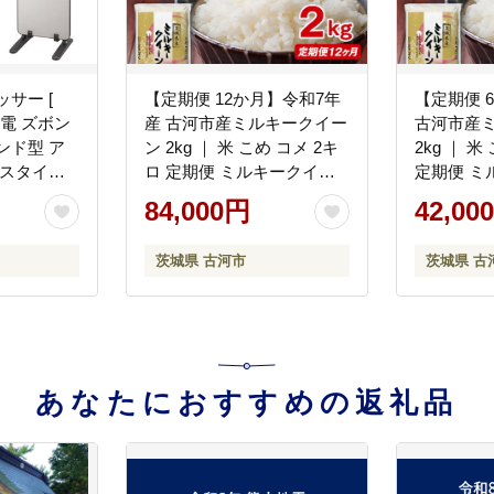
サー [
【定期便 12か月】令和7年
【定期便 
| 家電 ズボン
産 古河市産ミルキークイー
古河市産
ンド型 ア
ン 2kg ｜ 米 こめ コメ 2キ
2kg ｜ 米
 スタイリ
ロ 定期便 ミルキークイー
定期便 ミ
着掛け東芝
ン みるきーくいーん 古河
みるきーく
84,000円
42,00
用品 日用品
市産 茨城県産 贈答 贈り物
茨城県産 
人気 ギフト
プレゼント 茨城県 古河市
ゼント 茨
茨城県 古河市
茨城県 古
ゼント 茨
直送 産地直送 送料無料
産地直送 送
離島への配
_DP33
あなたにおすすめの返礼品