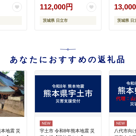
日立市 】
112,000円
13,00
茨城県 日立市
茨城県 日
あなたにおすすめの返礼品
熊本地震 災
宇土市 令和8年熊本地震 災
八代市向け