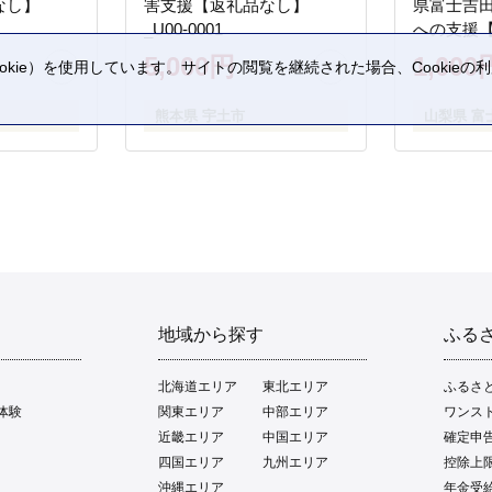
なし】
害支援【返礼品なし】
県富士吉
_U00-0001
への支援
5,000円
1,000
kie）を使用しています。サイトの閲覧を継続された場合、Cookie
。
熊本県 宇土市
山梨県 富
地域から探す
ふる
北海道エリア
東北エリア
ふるさ
体験
関東エリア
中部エリア
ワンス
近畿エリア
中国エリア
確定申
四国エリア
九州エリア
控除上
沖縄エリア
年金受