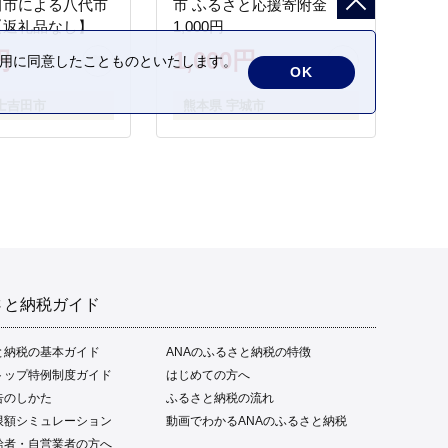
田市による八代市
市 ふるさと応援寄附金
【返礼品なし】
1,000円
円
1,000円
の利用に同意したことものといたします。
OK
士吉田市
熊本県 宇城市
さと納税ガイド
と納税の基本ガイド
ANAのふるさと納税の特徴
トップ特例制度ガイド
はじめての方へ
告のしかた
ふるさと納税の流れ
限額シミュレーション
動画でわかるANAのふるさと納税
給者・自営業者の方へ