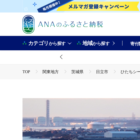
カテゴリ
地域
から探す
から探す
寄付
TOP
関東地方
茨城県
日立市
ひたちシー
TOP
旅行・宿泊・体験
ひたちシーサイドマラソン202
TOP
旅行・宿泊・体験
体験チケット
ひたちシ
TOP
旅行・宿泊・体験
体験チケット
その他