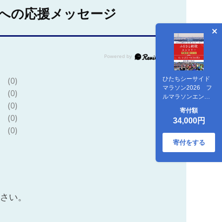
への応援メッセージ
ひたちシーサイド
(0)
マラソン2026 フ
(0)
ルマラソンエント
(0)
リー（1名様）
寄付額
2026年11月15日開
(0)
34,000円
催【 マラソン 茨城
(0)
県 日立市 】
寄付をする
ださい。