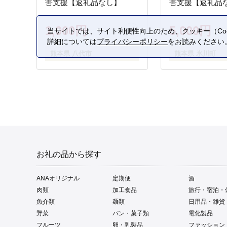
害支援【返礼品なし】
害支援【返礼品
1,000円
5,000円
当サイトでは、サイト利便性向上のため、クッキー（Coo
詳細については
プライバシーポリシー
をお読みください
熊本県 八代市
熊本県 氷川町
お礼の品から探す
ANAオリジナル
定期便
酒
肉類
加工食品
旅行・宿泊・
魚介類
麺類
日用品・雑貨
野菜
パン・菓子類
電化製品
フルーツ
卵・乳製品
ファッション