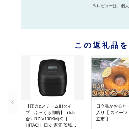
※レビューは、個人
この返礼品
【圧力&スチームIHタイ
日立発かおるどー
プ ふっくら御膳】（5.5
入り【 スイーツ 
合）RZ-V100KM(K)【
立市 】
HITACHI 日立 家電 茨城県