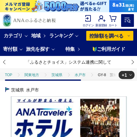
ログイン
新規登録
カート
カテゴリ
地域
ランキング
控除額を調べる
寄付額
旅先を探す
特集
ご利用ガイド
「ふるさとチョイス」システム連携に関して
+1
TOP
関東地方
茨城県
水戸市
GY-8 茨城県水戸市A
TOP
ANAオリジナル
ANA関連返礼品
ホテルクーポン
茨城県
水戸市