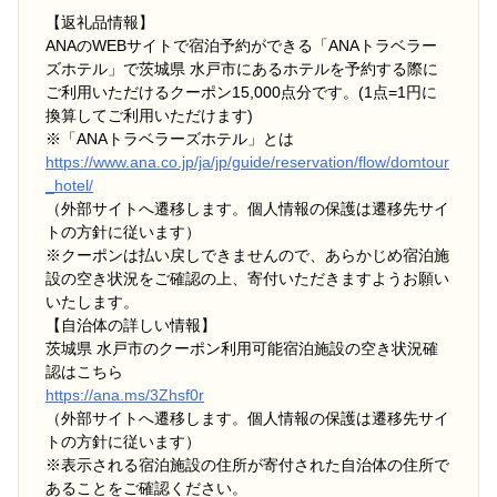
【返礼品情報】
ANAのWEBサイトで宿泊予約ができる「ANAトラベラー
ズホテル」で茨城県 水戸市にあるホテルを予約する際に
ご利用いただけるクーポン15,000点分です。(1点=1円に
換算してご利用いただけます)
※「ANAトラベラーズホテル」とは
https://www.ana.co.jp/ja/jp/guide/reservation/flow/domtour
_hotel/
（外部サイトへ遷移します。個人情報の保護は遷移先サイ
トの方針に従います）
※クーポンは払い戻しできませんので、あらかじめ宿泊施
設の空き状況をご確認の上、寄付いただきますようお願い
いたします。
【自治体の詳しい情報】
茨城県 水戸市のクーポン利用可能宿泊施設の空き状況確
認はこちら
https://ana.ms/3Zhsf0r
（外部サイトへ遷移します。個人情報の保護は遷移先サイ
トの方針に従います）
※表示される宿泊施設の住所が寄付された自治体の住所で
あることをご確認ください。