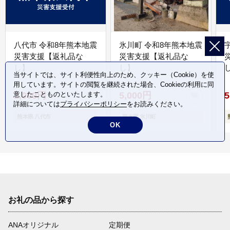
八代市 令和8年熊本地震
氷川町 令和8年熊本地震
災害支援【返礼品な
災害支援【返礼品な
し】
し】
し
当サイトでは、サイト利便性向上のため、クッキー（Cookie）を使
用しています。サイトの閲覧を継続された場合、Cookieの利用に同
意したことものといたします。
1,000円
5,000円
5
詳細については
プライバシーポリシー
をお読みください。
熊本県 八代市
熊本県 氷川町
OK
お礼の品から探す
ANAオリジナル
定期便