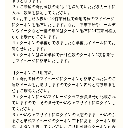
限りとなります。
２：ご希望の寄付金額の返礼品を決めていただきカートに
入れ、数量を指定してください。
３：お申し込み後5～10営業日程で寄附者様のマイページ
にクーポンを配布いたします。なお、年末年始やゴールデ
ンウイークなど一部の期間はクーポン配布に14営業日程度
かかる場合がございます。
４：クーポンの準備ができましたら準備完了メールにてお
知らせいたします。
５：クーポンは決済単位で合計点数のクーポン1枚を発行
しマイページに格納いたします。
【クーポンご利用方法】
１：寄付者様のマイページにクーポンが格納された旨のご
連絡メールをお送りしますのでクーポン内容と有効期限を
必ずご確認ください。
２：クーポンにANAマイレージクラブ会員番号が記載され
ていますので、その番号でANAウェブサイトにログインし
てください。
３：ANAウェブサイトにログインの状態のまま、ANAのふ
るさと納税マイページのクーポン右下にある「クーポン確
認」ボタンを押してください。ご利用可能なクーポンが表