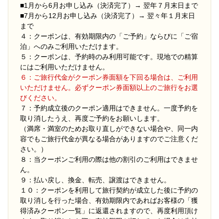
■1月から6月お申し込み（決済完了）→ 翌年７月末日まで
■7月から12月お申し込み（決済完了）→ 翌々年１月末日
まで
４：クーポンは、有効期限内の「ご予約」ならびに「ご宿
泊」へのみご利用いただけます。
５：クーポンは、予約時のみ利用可能です。現地での精算
にはご利用いただけません。
６：ご旅行代金がクーポン券面額を下回る場合は、ご利用
いただけません。必ずクーポン券面額以上のご旅行をお選
びください。
７：予約成立後のクーポン適用はできません。一度予約を
取り消したうえ、再度ご予約をお願いします。
（満席・満室のためお取り直しができない場合や、同一内
容でもご旅行代金が異なる場合がありますのでご注意くだ
さい。）
８：当クーポンご利用の際は他の割引のご利用はできませ
ん。
９：払い戻し、換金、転売、譲渡はできません。
１０：クーポンを利用して旅行契約が成立した後に予約の
取り消しを行った場合、有効期限内であればお客様の「獲
得済みクーポン一覧」に返還されますので、再度利用頂け