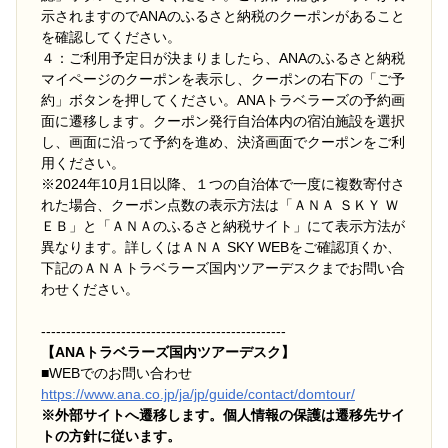
示されますのでANAのふるさと納税のクーポンがあること
を確認してください。
４：ご利用予定日が決まりましたら、ANAのふるさと納税
マイページのクーポンを表示し、クーポンの右下の「ご予
約」ボタンを押してください。ANAトラベラーズの予約画
面に遷移します。クーポン発行自治体内の宿泊施設を選択
し、画面に沿って予約を進め、決済画面でクーポンをご利
用ください。
※2024年10月1日以降、１つの自治体で一度に複数寄付さ
れた場合、クーポン点数の表示方法は「ＡＮＡ ＳＫＹ Ｗ
ＥＢ」と「ＡＮＡのふるさと納税サイト」にて表示方法が
異なります。詳しくはＡＮＡ SKY WEBをご確認頂くか、
下記のＡＮＡトラベラーズ国内ツアーデスクまでお問い合
わせください。
-------------------------------------------------
【ANAトラベラーズ国内ツアーデスク】
■
WEBでのお問い合わせ
https://www.ana.co.jp/ja/jp/guide/contact/domtour/
※外部サイトへ遷移します。個人情報の保護は遷移先サイ
トの方針に従います。