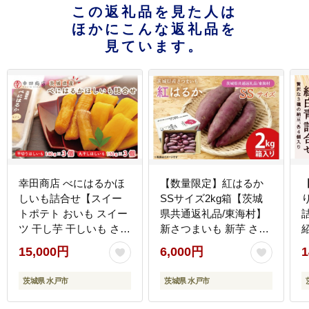
この返礼品を見た人は
ほかにこんな返礼品を
見ています。
幸田商店 べにはるかほ
【数量限定】紅はるか
しいも詰合せ【スイー
SSサイズ2kg箱【茨城
トポテト おいも スイー
県共通返礼品/東海村】
ツ 干し芋 干しいも さつ
新さつまいも 新芋 さつ
まいも 紅はるか おやつ
まいも サツマイモ 芋 い
15,000円
6,000円
1
無添加 無着色 自然食品
も 焼き芋 やきいも 紅は
自然派】（CR-1）
るか べにはるか おやつ
茨城県 水戸市
茨城県 水戸市
ヘルシー 食物繊維 腸活
高評価 産地直送 水戸市