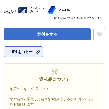
クレジット
ANA Pay
カード
決済方法
決済方法ごとに決済上限額が異なります。
寄付をする
URLをコピー
お気に入
返礼品について
納豆ランキング1位！！！
水戸納豆が厳選した納豆を8種類楽しめる食べ比べセット
をお届けします。