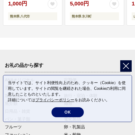
1,000円
5,000円
1
熊本県 八代市
熊本県 氷川町
お礼の品から探す
ANAオリジナル
定期便
当サイトでは、サイト利便性向上のため、クッキー（Cookie）を使
酒
肉類
用しています。サイトの閲覧を継続された場合、Cookieの利用に同
意したことものといたします。
加工食品
旅行・宿泊・体験
詳細については
プライバシーポリシー
をお読みください。
魚介類
麺類
日用品・雑貨
野菜
OK
パン・菓子類
電化製品
フルーツ
卵・乳製品
ファッション
米・穀物