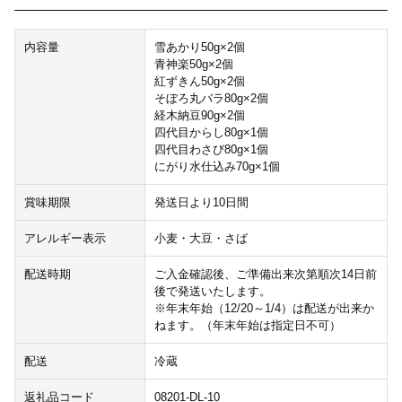
内容量
雪あかり50g×2個
青神楽50g×2個
紅ずきん50g×2個
そぼろ丸バラ80g×2個
経木納豆90g×2個
四代目からし80g×1個
四代目わさび80g×1個
にがり水仕込み70g×1個
賞味期限
発送日より10日間
アレルギー表示
小麦・大豆・さば
配送時期
ご入金確認後、ご準備出来次第順次14日前
後で発送いたします。
※年末年始（12/20～1/4）は配送が出来か
ねます。（年末年始は指定日不可）
配送
冷蔵
返礼品コード
08201-DL-10