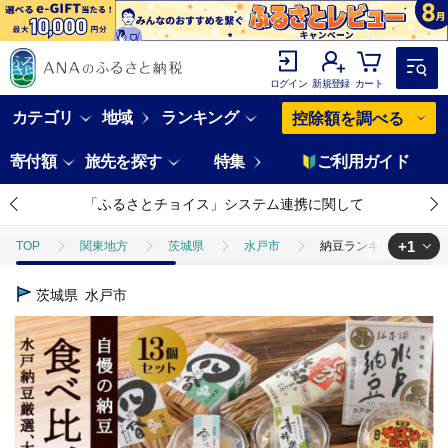
ログイン
新規登録
カート
カテゴリ
地域
ランキング
控除額を調べる
寄付額
旅先を探す
特集
ご利用ガイド
「ふるさとチョイス」システム連携に関して
+1
TOP
関東地方
茨城県
水戸市
納豆ランキング1位！！【
TOP
加工食品
ほかの加工食品
納豆ランキング1位！！【水戸
茨城県
水戸市