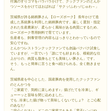
付属のすりゴマをパラパラかけて、クックファンのとんか
つソースをかけてほおばれば「サクッ!ふわっ!じゅわ～」
茨城県が誇る銘柄豚さん 【ローズポーク】 長年かけて造
成した系統豚を利用した銘柄豚肉です。厳しく選別・指定
された生産農家が、柔らかく風味がある肉質にするため、
ローズポーク専用飼料で育てています。
生産者も、飼養管理の内容もはっきりとわかっているので
安心ですね。
とんかつレストランクックファンでも勿論バクバク試食し
ていますが、一言でいう「誰にでも好まれる、模範的な仕
上がりの、肉質も脂身もとても美味しい豚さん」です。
そう、もっと簡単に言うと食べ続けられる。全く飽きませ
ん。
茨城県産を中心とした、国産豚肉を使用したクックファン
のとんかつを
「ご家庭で、気軽に楽しめます♪」揚げたてを冷凍し、ギ
ューーッと旨味を閉じ込めました。
でも..冷凍した揚げ物って美味しくないでしょ? とご心配
のあなた!
ご安心ください。どこのご家庭でもある「電子レンジや、