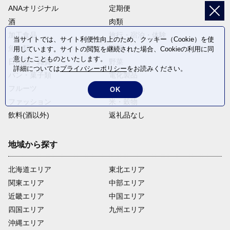
ANAオリジナル
定期便
酒
肉類
加工食品
旅行・宿泊・体験
当サイトでは、サイト利便性向上のため、クッキー（Cookie）を使
魚介類
麺類
用しています。サイトの閲覧を継続された場合、Cookieの利用に同
意したことものといたします。
日用品・雑貨
野菜
詳細については
プライバシーポリシー
をお読みください。
パン・菓子類
電化製品
フルーツ
卵・乳製品
OK
ファッション
米・穀物
飲料(酒以外)
返礼品なし
地域から探す
北海道エリア
東北エリア
関東エリア
中部エリア
近畿エリア
中国エリア
四国エリア
九州エリア
沖縄エリア