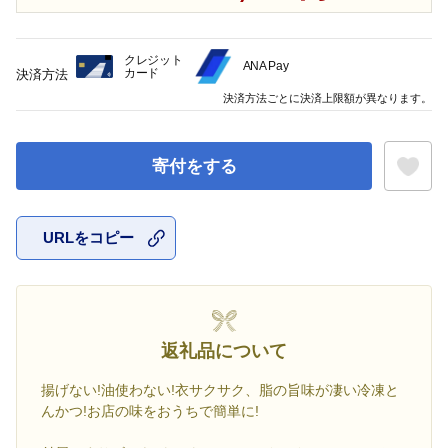
クレジット
ANA Pay
カード
決済方法
決済方法ごとに決済上限額が異なります。
寄付をする
URLをコピー
お気に入
返礼品について
揚げない!油使わない!衣サクサク、脂の旨味が凄い冷凍と
んかつ!お店の味をおうちで簡単に!