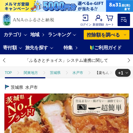
ログイン
新規登録
カート
カテゴリ
地域
ランキング
控除額を調べる
寄付額
旅先を探す
特集
ご利用ガイド
「ふるさとチョイス」システム連携に関して
+1
TOP
関東地方
茨城県
水戸市
【楽ちん 冷凍とんかつ】
TOP
肉
豚肉
【楽ちん 冷凍とんかつ】茨城県No1ブランド ロー
茨城県
水戸市