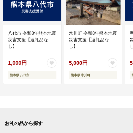
八代市 令和8年熊本地震
氷川町 令和8年熊本地震
災害支援【返礼品な
災害支援【返礼品な
し】
し】
し
1,000円
5,000円
5
熊本県 八代市
熊本県 氷川町
お礼の品から探す