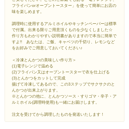
フライパンorオーブントースター」を使って簡単にお店の
味を楽しめます。
調理時に使用するアルミホイルやキッチンペーパーは標準
で付属。出来る限りご用意頂くものを少なくしました☆
作り方もわかりやすい説明書がありますので本当に簡単で
すよ!! あなたは、ご飯、キャベツの千切り、レモンなど
をお好みでご用意しておいてください♪
＜冷凍とんかつの美味しい作り方＞
(1)電子レンジで温める
(2)フライパン又はオーブントースターで衣を仕上げる
(3)とんかつをカットして完成
揚げて冷凍してあるので、この3ステップでサクサクのと
んかつが出来上がります。
※とんかつの他に、とんかつソース・すりゴマ・辛子・ア
ルミホイル(調理時使用)も一緒にお届けします。
注文を受けてから調理したものを発送いたします！