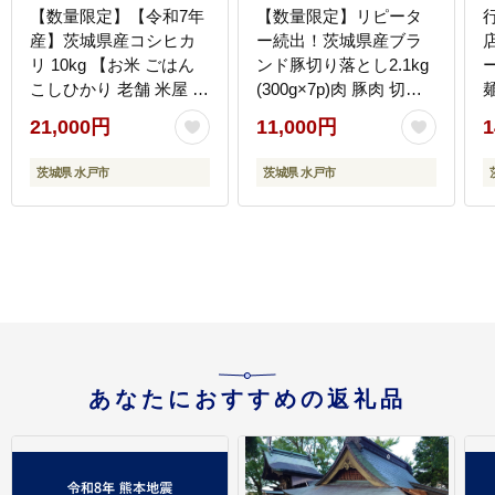
【数量限定】【令和7年
【数量限定】リピータ
産】茨城県産コシヒカ
ー続出！茨城県産ブラ
リ 10kg 【お米 ごはん
ンド豚切り落とし2.1kg
こしひかり 老舗 米屋 お
(300g×7p)肉 豚肉 切り
にぎり ごはん 茨城県 水
落とし こま切れ 小分け
21,000円
11,000円
1
戸市 10キロ】(HQ-202)
訳あり 真空 真空パック
冷凍 国産 茨城県産 産地
茨城県 水戸市
茨城県 水戸市
直送 肩ロース ウデ モモ
バラ 高評価 人気 内田本
店 茨城県 水戸市（EC-
4_1）
あなたにおすすめの返礼品