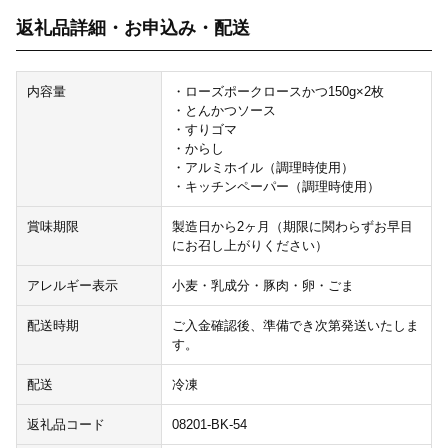
返礼品詳細・お申込み・配送
内容量
・ローズポークロースかつ150g×2枚
・とんかつソース
・すりゴマ
・からし
・アルミホイル（調理時使用）
・キッチンペーパー（調理時使用）
賞味期限
製造日から2ヶ月（期限に関わらずお早目
にお召し上がりください）
アレルギー表示
小麦・乳成分・豚肉・卵・ごま
配送時期
ご入金確認後、準備でき次第発送いたしま
す。
配送
冷凍
返礼品コード
08201-BK-54