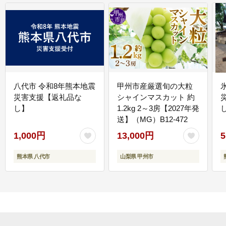
八代市 令和8年熊本地震
甲州市産厳選旬の大粒
災害支援【返礼品な
シャインマスカット 約
し】
1.2kg 2～3房【2027年発
送】（MG）B12-472
1,000円
13,000円
5
熊本県 八代市
山梨県 甲州市