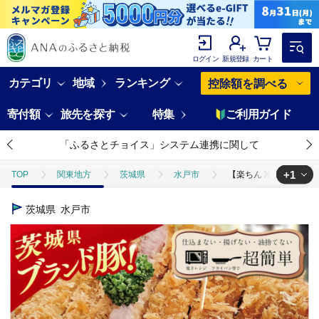
ログイン
新規登録
カート
カテゴリ
地域
ランキング
控除額を調べる
寄付額
旅先を探す
特集
ご利用ガイド
「ふるさとチョイス」システム連携に関して
+1
TOP
関東地方
茨城県
水戸市
【楽ちん 冷凍とんかつ】
TOP
肉
豚肉
【楽ちん 冷凍とんかつ】新たに誕生！茨城の美味い
茨城県
水戸市