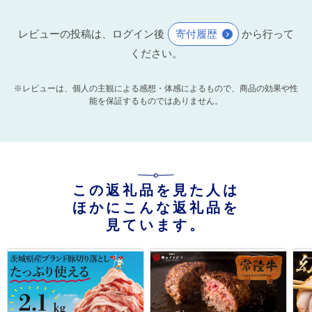
レビューの投稿は、ログイン後
寄付履歴
から行って
ください。
※レビューは、個人の主観による感想・体感によるもので、商品の効果や性
能を保証するものではありません。
この返礼品を見た人は
ほかにこんな返礼品を
見ています。