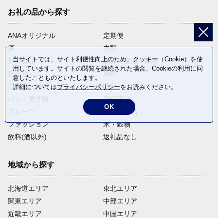
お礼の品から探す
ANAオリジナル
定期便
酒
肉類
当サイトでは、サイト利便性向上のため、クッキー（Cookie）を使
加工食品
旅行・宿泊・体験
用しています。サイトの閲覧を継続された場合、Cookieの利用に同
魚介類
麺類
意したことものといたします。
日用品・雑貨
野菜
詳細については
プライバシーポリシー
をお読みください。
パン・菓子類
電化製品
OK
フルーツ
卵・乳製品
ファッション
米・穀物
飲料(酒以外)
返礼品なし
地域から探す
北海道エリア
東北エリア
関東エリア
中部エリア
近畿エリア
中国エリア