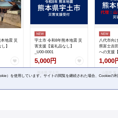
熊本地震 災
宇土市 令和8年熊本地震 災
八代市向け
なし】
害支援【返礼品なし】
県富士吉
_U00-0001
への支援
5,000円
1,000
熊本県 宇土市
山梨県 富
kie）を使用しています。サイトの閲覧を継続された場合、Cookie
。