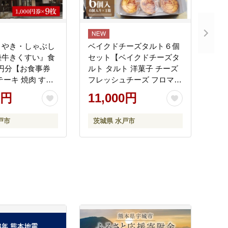
きやき・しゃぶし
ベイクドチーズタルト６個
陸牛きくすい』食
セット【ベイクドチーズタ
00円分【お食事券
ルト タルト 洋菓子 チーズ
テーキ 焼肉 すき
フレッシュチーズ フロマー
バーグ 茨城県 水
ジュ・フレ 優秀賞 受賞 茨
0円
11,000円
30000円以内 3万
城県 水戸市】（BE-6）
BG-26）
戸市
茨城県 水戸市