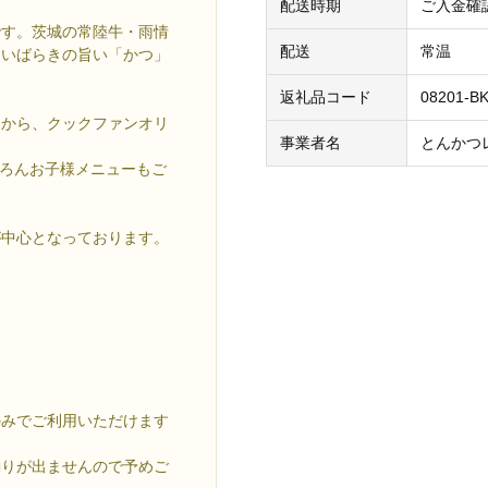
配送時期
ご入金確
です。茨城の常陸牛・雨情
配送
常温
、いばらきの旨い「かつ」
返礼品コード
08201-BK
つから、クックファンオリ
事業者名
とんかつ
ちろんお子様メニューもご
が中心となっております。
のみでご利用いただけます
釣りが出ませんので予めご