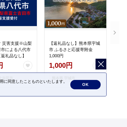
 災害支援※山梨
【返礼品なし】熊本県宇城
田市による八代市
市 ふるさと応援寄附金
【返礼品なし】
1,000円
円
1,000円
士吉田市
熊本県 宇城市
の利用に同意したことものといたします。
OK