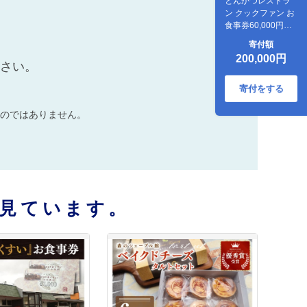
とんかつレストラ
ン クックファン お
食事券60,000円分
【cookfan とんかつ
寄付額
レストラン クック
200,000円
ファン 食事券 チケ
ださい。
ット とんかつ トン
カツ 牛かつ 牛カツ
寄付をする
カツ 水戸市 水戸 茨
城県】（BK-49）
のではありません。
見ています。