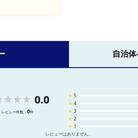
ー
自治体
★
5
0.0
★
4
★
3
0
レビュー件数：
件
★
2
★
1
レビューはありません。