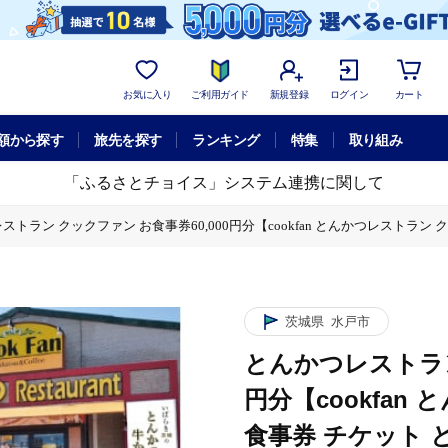
お気に入り
ご利用ガイド
新規登録
ログイン
カート
額から探す
旅先を探す
ランキング
特集
取り組み
「ふるさとチョイス」システム連携に関して
ストラン クックファン お食事券60,000円分【cookfan とんかつレストラン 
an とんかつレストラン クックファン 食事券 チケット とんかつ トンカツ 牛かつ 
茨城県
水戸市
とんかつレストラン
円分【cookfa
食事券 チケット 