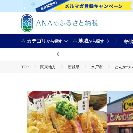
カテゴリ
地域
から探す
から探す
寄付
TOP
関東地方
茨城県
水戸市
とんかつレ
TOP
旅行・宿泊・体験
体験チケット
食事券
とんかつレストラン クックファン お食事券60,000円分【cookf