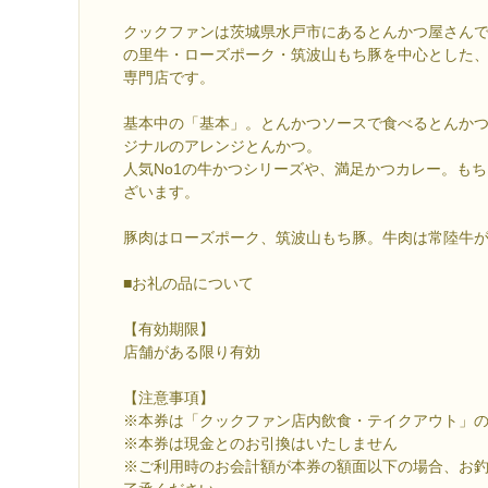
クックファンは茨城県水戸市にあるとんかつ屋さん
の里牛・ローズポーク・筑波山もち豚を中心とした
専門店です。
基本中の「基本」。とんかつソースで食べるとんか
ジナルのアレンジとんかつ。
人気No1の牛かつシリーズや、満足かつカレー。も
ざいます。
豚肉はローズポーク、筑波山もち豚。牛肉は常陸牛
■お礼の品について
【有効期限】
店舗がある限り有効
【注意事項】
※本券は「クックファン店内飲食・テイクアウト」
※本券は現金とのお引換はいたしません
※ご利用時のお会計額が本券の額面以下の場合、お