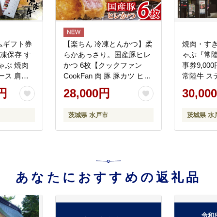
ムギフト券
【楽ちん 冷凍とんかつ】柔
焼肉・す
冷凍保存 す
らかあっさり。国産豚ヒレ
ゃぶ『常
ゃぶ 焼肉
かつ 6枚【クックファン
事券9,0
ース 肩ロ
CookFan 肉 豚 豚カツ ヒレ
常陸牛 ス
降りカルビ
かつ 国産 タイパ 簡単調理
焼き ハン
0円
28,000円
30,00
ラ サーロ
時短 茨城県 水戸市】（BK-
戸市 水戸 
ヨン ハン
23）
円以内】（
茨城県 水戸市
茨城県 水
毛和牛 お
お取り寄せ
産 結婚 快
 誕生日
県 水戸市
-156）
あなたにおすすめの返礼品