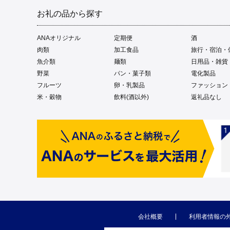
お礼の品から探す
ANAオリジナル
定期便
酒
肉類
加工食品
旅行・宿泊・
魚介類
麺類
日用品・雑貨
野菜
パン・菓子類
電化製品
フルーツ
卵・乳製品
ファッション
米・穀物
飲料(酒以外)
返礼品なし
会社概要
利用者情報の