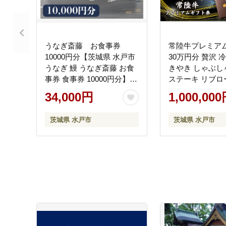
うなぎ斎藤 お食事券
常陸牛プレミア
10000円分【茨城県 水戸市
30万円分 贅沢 
うなぎ 鰻 うなぎ斎藤 お食
きやき しゃぶし
事券 食事券 10000円分】
ステーキ リブロ
（FM-4）
ース 外もも 霜
34,000円
1,000,00
もも厚切り 片バ
イン フィレミニ
茨城県 水戸市
茨城県 水戸市
バーグ 国産牛 黒
中元 敬老の日 
お祝い 内祝い 出
気祝いプレゼント
ギフト対応 茨城
肉のイイジマ（DU