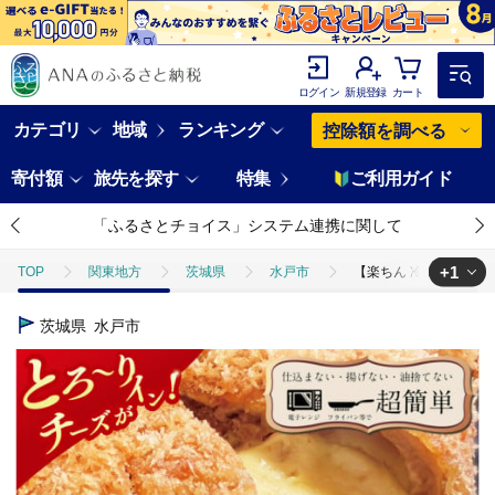
ログイン
新規登録
カート
カテゴリ
地域
ランキング
控除額を調べる
寄付額
旅先を探す
特集
ご利用ガイド
「ふるさとチョイス」システム連携に関して
+1
TOP
関東地方
茨城県
水戸市
【楽ちん 冷凍とんかつ】
TOP
肉
豚肉
【楽ちん 冷凍とんかつ】とろ～りチーズがイン！チ
茨城県
水戸市