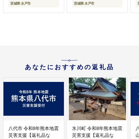
冷凍 国産 茨城県産 産地
市】（BJ-3）
茨城県 水戸市
茨城県 水戸市
直送 肩ロース ウデ モモ
バラ 高評価 人気 内田本
店 茨城県 水戸市（EC-
（
4_1）
あなたにおすすめの返礼品
八代市 令和8年熊本地震
氷川町 令和8年熊本地震
災害支援【返礼品な
災害支援【返礼品な