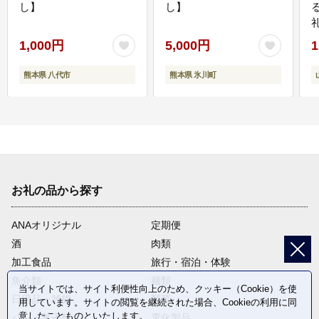
し】
し】
1,000円
5,000円
1
熊本県 八代市
熊本県 氷川町
お礼の品から探す
ANAオリジナル
定期便
酒
肉類
加工食品
旅行・宿泊・体験
魚介類
麺類
当サイトでは、サイト利便性向上のため、クッキー（Cookie）を使
日用品・雑貨
野菜
用しています。サイトの閲覧を継続された場合、Cookieの利用に同
意したことものといたします。
パン・菓子類
電化製品