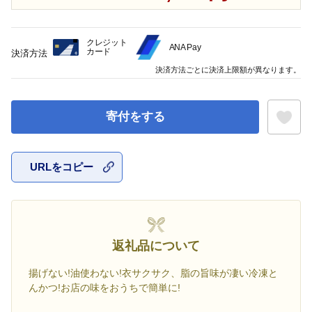
クレジット
ANA Pay
カード
決済方法
決済方法ごとに決済上限額が異なります。
寄付をする
URLをコピー
お気に入
返礼品について
揚げない!油使わない!衣サクサク、脂の旨味が凄い冷凍と
んかつ!お店の味をおうちで簡単に!