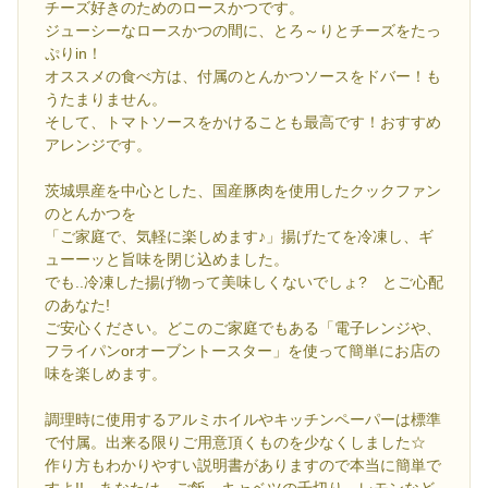
チーズ好きのためのロースかつです。
ジューシーなロースかつの間に、とろ～りとチーズをたっ
ぷりin！
オススメの食べ方は、付属のとんかつソースをドバー！も
うたまりません。
そして、トマトソースをかけることも最高です！おすすめ
アレンジです。
茨城県産を中心とした、国産豚肉を使用したクックファン
のとんかつを
「ご家庭で、気軽に楽しめます♪」揚げたてを冷凍し、ギ
ューーッと旨味を閉じ込めました。
でも..冷凍した揚げ物って美味しくないでしょ? とご心配
のあなた!
ご安心ください。どこのご家庭でもある「電子レンジや、
フライパンorオーブントースター」を使って簡単にお店の
味を楽しめます。
調理時に使用するアルミホイルやキッチンペーパーは標準
で付属。出来る限りご用意頂くものを少なくしました☆
作り方もわかりやすい説明書がありますので本当に簡単で
すよ!! あなたは、ご飯、キャベツの千切り、レモンなど