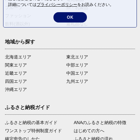
詳細については
プライバシーポリシー
をお読みください。
フルーツ
卵・乳製品
ファッション
米・穀物
OK
飲料(酒以外)
返礼品なし
地域から探す
北海道エリア
東北エリア
関東エリア
中部エリア
近畿エリア
中国エリア
四国エリア
九州エリア
沖縄エリア
ふるさと納税ガイド
ふるさと納税の基本ガイド
ANAのふるさと納税の特徴
ワンストップ特例制度ガイド
はじめての方へ
確定申告のしかた
ふるさと納税の流れ