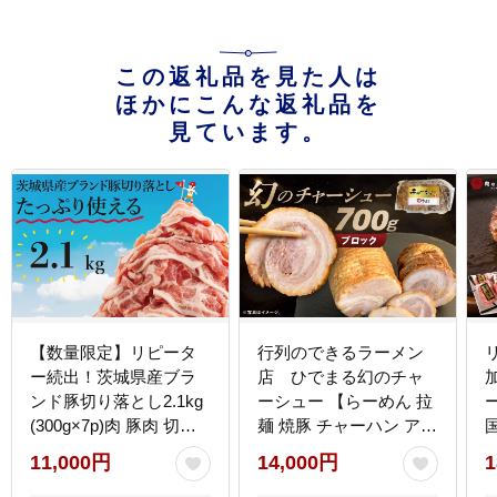
この返礼品を見た人は
ほかにこんな返礼品を
見ています。
【数量限定】リピータ
行列のできるラーメン
ー続出！茨城県産ブラ
店 ひでまる幻のチャ
ンド豚切り落とし2.1kg
ーシュー 【らーめん 拉
ー
(300g×7p)肉 豚肉 切り
麺 焼豚 チャーハン アレ
落とし こま切れ 小分け
ンジ 具材 おかず サブ
11,000円
14,000円
1
訳あり 真空 真空パック
副菜 人気 まぼろし 水戸