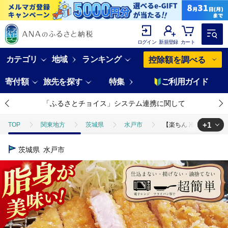
ログイン
新規登録
カート
カテゴリ
地域
ランキング
控除額を調べる
寄付額
旅先を探す
特集
ご利用ガイド
「ふるさとチョイス」システム連携に関して
+1
TOP
関東地方
茨城県
水戸市
【楽ちん 冷凍とんかつ】
TOP
肉
豚肉
【楽ちん 冷凍とんかつ】脂身が美味い！国産豚ロース
茨城県
水戸市