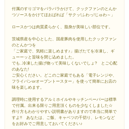
付属のすりゴマをパラパラかけて、クックファンのとんか
つソースをかけてほおばれば「サクッ!ふわっ!じゅわ～」
ロースかつは肉質柔らかく、脂身が美味しい部位です。
茨城県産を中心とした、国産豚肉を使用したクックファン
のとんかつを
「ご家庭で、気軽に楽しめます♪」揚げたてを冷凍し、ギ
ューーッと旨味を閉じ込めました。
でも..冷凍した揚げ物って美味しくないでしょ? とご心配
のあなた!
ご安心ください。どこのご家庭でもある「電子レンジや、
フライパンorオーブントースター」を使って簡単にお店の
味を楽しめます。
調理時に使用するアルミホイルやキッチンペーパーは標準
で付属。出来る限りご用意頂くものを少なくしました☆
作り方もわかりやすい説明書がありますので本当に簡単で
すよ!! あなたは、ご飯、キャベツの千切り、レモンなど
をお好みでご用意しておいてください♪