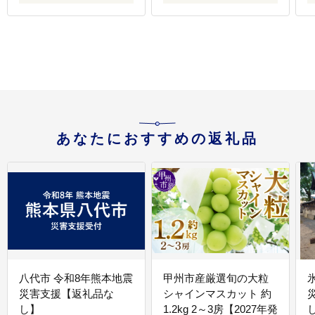
直送 肩ロース ウデ モモ
バラ 高評価 人気 内田本
店 茨城県 水戸市（EC-
（
4_1）
あなたにおすすめの返礼品
八代市 令和8年熊本地震
甲州市産厳選旬の大粒
災害支援【返礼品な
シャインマスカット 約
し】
1.2kg 2～3房【2027年発