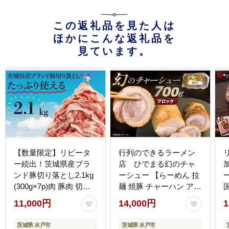
この返礼品を見た人は
ほかにこんな返礼品を
見ています。
【数量限定】リピータ
行列のできるラーメン
ー続出！茨城県産ブラ
店 ひでまる幻のチャ
ンド豚切り落とし2.1kg
ーシュー 【らーめん 拉
ー
(300g×7p)肉 豚肉 切り
麺 焼豚 チャーハン アレ
落とし こま切れ 小分け
ンジ 具材 おかず サブ
11,000円
14,000円
1
訳あり 真空 真空パック
副菜 人気 まぼろし 水戸
冷凍 国産 茨城県産 産地
市】（BJ-3）
茨城県 水戸市
茨城県 水戸市