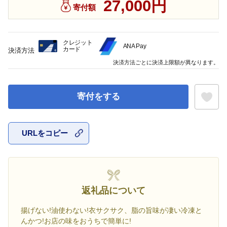
27,000円
寄付額
クレジット
ANA Pay
カード
決済方法
決済方法ごとに決済上限額が異なります。
寄付をする
URLをコピー
お気に入
返礼品について
揚げない!油使わない!衣サクサク、脂の旨味が凄い冷凍と
んかつ!お店の味をおうちで簡単に!