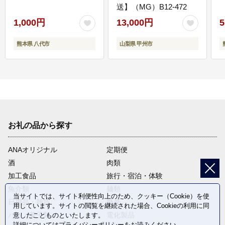
送】（MG）B12-472
1,000円
13,000円
5
熊本県 八代市
山梨県 甲州市
お礼の品から探す
ANAオリジナル
定期便
酒
肉類
加工食品
旅行・宿泊・体験
魚介類
麺類
当サイトでは、サイト利便性向上のため、クッキー（Cookie）を使
日用品・雑貨
野菜
用しています。サイトの閲覧を継続された場合、Cookieの利用に同
パン・菓子類
電化製品
意したことものといたします。
詳細については
プライバシーポリシー
をお読みください。