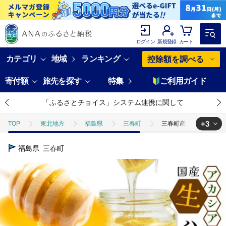
ログイン
新規登録
カート
カテゴリ
地域
ランキング
控除額を調べる
寄付額
旅先を探す
特集
ご利用ガイド
「ふるさとチョイス」システム連携に関して
+3
TOP
東北地方
福島県
三春町
三春町産 力男のはちみつ
TOP
加工食品
三春町産 力男のはちみつ【大瓶小瓶詰合せ】 【075
福島県
三春町
TOP
加工食品
缶詰・瓶詰
三春町産 力男のはちみつ【大瓶小瓶
TOP
加工食品
缶詰・瓶詰
はちみつ
三春町産 力男の