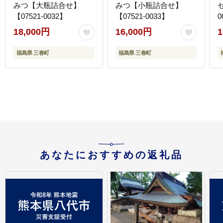
みつ【大瓶詰合せ】
みつ【小瓶詰合せ】
【07521-0032】
【07521-0033】
0
18,000円
16,000円
1
福島県 三春町
福島県 三春町
あなたにおすすめの返礼品