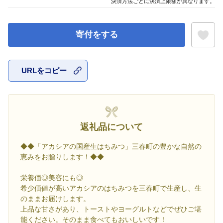
決済方法ごとに決済上限額が異なります。
寄付をする
URLをコピー
お気に入
返礼品について
◆◆「アカシアの国産生はちみつ」三春町の豊かな自然の
恵みをお贈りします！◆◆
栄養価◎美容にも◎
希少価値が高いアカシアのはちみつを三春町で生産し、生
のままお届けします。
上品な甘さがあり、トーストやヨーグルトなどでぜひご堪
能ください。そのまま食べてもおいしいです！