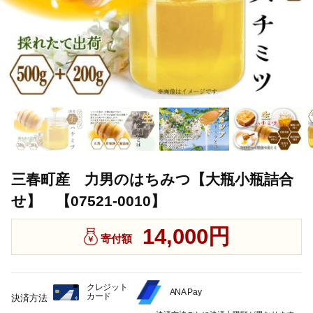
三春町産 力男のはちみつ【大瓶小瓶詰合
せ】 【07521-0010】
14,000円
寄付額
クレジット
ANA Pay
カード
決済方法