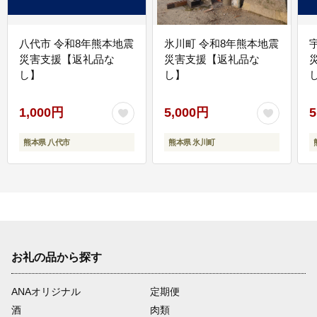
八代市 令和8年熊本地震
氷川町 令和8年熊本地震
災害支援【返礼品な
災害支援【返礼品な
し】
し】
し
1,000円
5,000円
5
熊本県 八代市
熊本県 氷川町
お礼の品から探す
ANAオリジナル
定期便
酒
肉類