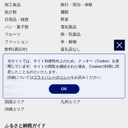
加工食品
旅行・宿泊・体験
魚介類
麺類
日用品・雑貨
野菜
パン・菓子類
電化製品
フルーツ
卵・乳製品
ファッション
米・穀物
飲料(酒以外)
返礼品なし
当サイトでは、サイト利便性向上のため、クッキー（Cookie）を使
地域から探す
用しています。サイトの閲覧を継続された場合、Cookieの利用に同
意したことものといたします。
詳細については
プライバシーポリシー
をお読みください。
北海道エリア
東北エリア
関東エリア
中部エリア
OK
近畿エリア
中国エリア
四国エリア
九州エリア
沖縄エリア
ふるさと納税ガイド