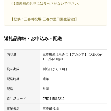
※1歳未満の乳児には食べさせないで下さい。
【提供：三春町役場(三春の里田園生活館)】
返礼品詳細・お申込み・配送
内容量
三春町産はちみつ【アカシア】[(大)500g×
1、(小)200g×1]
賞味期限
製造日から300日
配送時期
通年
配送
常温
返礼品コード
07521-5812212
事業者名
三春町役場