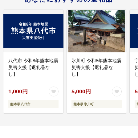
八代市 令和8年熊本地震
氷川町 令和8年熊本地震
災害支援【返礼品な
災害支援【返礼品な
し】
し】
し
1,000円
5,000円
5
熊本県 八代市
熊本県 氷川町