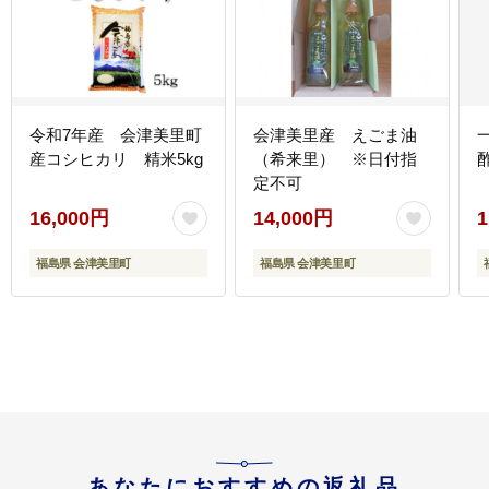
令和7年産 会津美里町
会津美里産 えごま油
産コシヒカリ 精米5kg
（希来里） ※日付指
定不可
16,000円
14,000円
1
福島県 会津美里町
福島県 会津美里町
あなたにおすすめの返礼品