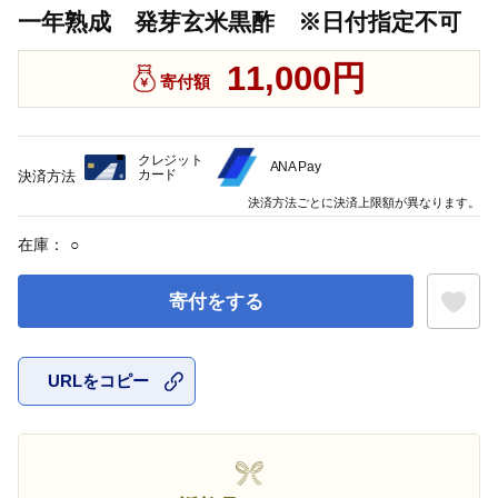
一年熟成 発芽玄米黒酢 ※日付指定不可
11,000円
寄付額
クレジット
ANA Pay
カード
決済方法
決済方法ごとに決済上限額が異なります。
在庫：
○
寄付をする
URLをコピー
お気に入