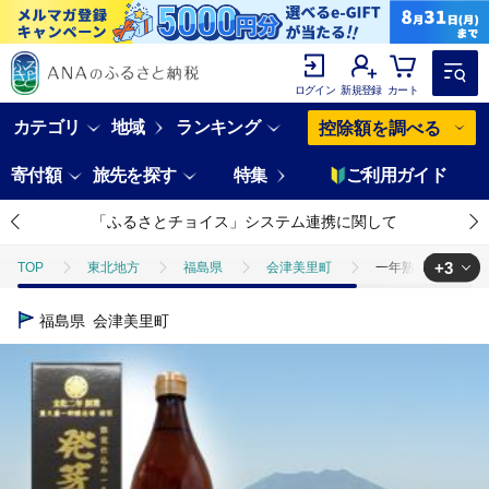
ログイン
新規登録
カート
カテゴリ
地域
ランキング
控除額を調べる
寄付額
旅先を探す
特集
ご利用ガイド
「ふるさとチョイス」システム連携に関して
+3
TOP
東北地方
福島県
会津美里町
一年熟成 発芽玄
TOP
加工食品
一年熟成 発芽玄米黒酢 ※日付指定不可
福島県
会津美里町
TOP
加工食品
調味料
一年熟成 発芽玄米黒酢 ※日付指定
TOP
加工食品
調味料
酢
一年熟成 発芽玄米黒酢 