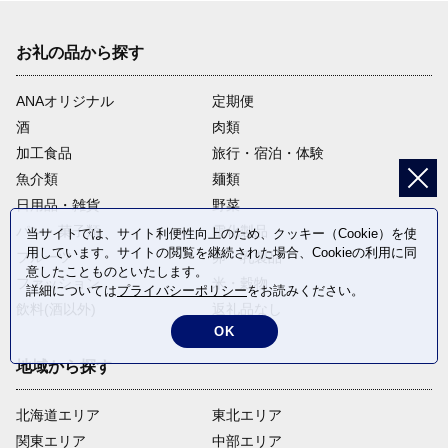
お礼の品から探す
ANAオリジナル
定期便
酒
肉類
加工食品
旅行・宿泊・体験
魚介類
麺類
日用品・雑貨
野菜
パン・菓子類
電化製品
当サイトでは、サイト利便性向上のため、クッキー（Cookie）を使
用しています。サイトの閲覧を継続された場合、Cookieの利用に同
フルーツ
卵・乳製品
意したことものといたします。
ファッション
米・穀物
詳細については
プライバシーポリシー
をお読みください。
飲料(酒以外)
返礼品なし
OK
地域から探す
北海道エリア
東北エリア
関東エリア
中部エリア