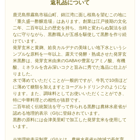
返礼品について
鹿児島県霧島市福山町、錦江湾に面し桜島を望むこの地に
「重久盛一酢醸造場」はあります。創業は江戸後期の文化
二年、二百年以上の歴史を持ち、当時と変わらぬ製法を頑
なに守りながら、黒酢職人が五感を駆使して黒酢を作り続
けています。
発芽玄米と黄麹、姶良カルデナの美味しい地下水というシ
ンプルな原料を一年以上、露天で発酵・熟成させた発芽玄
米黒酢は、発芽玄米由来のGABAや豊富なアミノ酸、有機
酸、ミネラルを含み深いコクと旨みに秀でた逸品に仕上が
りました。
水で薄めていただくことが一般的ですが、牛乳で10倍ほど
に薄めて糖類を加えますとヨーグルトドリンクのようにな
ります。また、調味料としてお使いいただくことができ、
特に中華料理との相性が抜群です。
二百年続く伝統製法を守って作られる黒酢は農林水産省が
認める地理的表示（GI)に登録されています。
黒酢の原料には会津美里町で加工した発芽玄米を使用して
います。
※地理的表示制度（GI)とは、農林水産省が地域で長年育