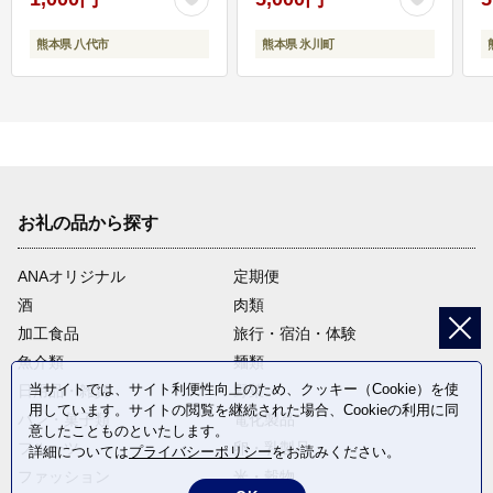
熊本県 八代市
熊本県 氷川町
お礼の品から探す
ANAオリジナル
定期便
酒
肉類
加工食品
旅行・宿泊・体験
魚介類
麺類
当サイトでは、サイト利便性向上のため、クッキー（Cookie）を使
日用品・雑貨
野菜
用しています。サイトの閲覧を継続された場合、Cookieの利用に同
パン・菓子類
電化製品
意したことものといたします。
フルーツ
卵・乳製品
詳細については
プライバシーポリシー
をお読みください。
ファッション
米・穀物