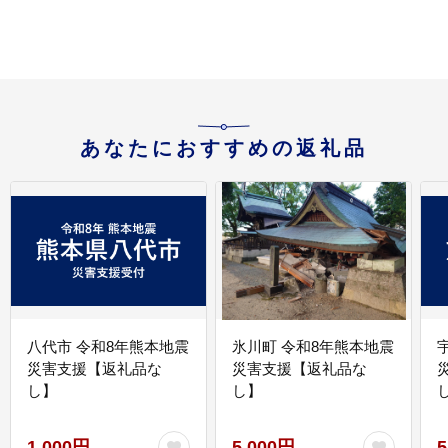
あなたにおすすめの返礼品
八代市 令和8年熊本地震
氷川町 令和8年熊本地震
災害支援【返礼品な
災害支援【返礼品な
し】
し】
し
1,000円
5,000円
5