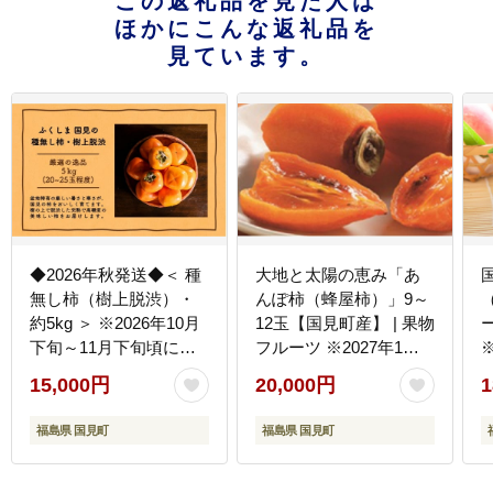
この返礼品を見た人は
ほかにこんな返礼品を
見ています。
◆2026年秋発送◆＜ 種
大地と太陽の恵み「あ
無し柿（樹上脱渋）・
んぽ柿（蜂屋柿）」9～
（
約5kg ＞ ※2026年10月
12玉【国見町産】 | 果物
下旬～11月下旬頃に順
フルーツ ※2027年1月
次発送予定
～発送
15,000円
20,000円
1
福島県 国見町
福島県 国見町