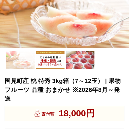
国見町産 桃 特秀 3kg箱（7～12玉） | 果物
フルーツ 品種 おまかせ ※2026年8月～発
送
18,000円
寄付額