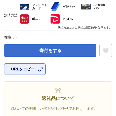
クレジット
Amazon
ANA Pay
カード
Pay
決済方法
d払い
PayPay
決済方法ごとに決済上限額が異なります。
在庫：
○
寄付をする
URLをコピー
お気に入
返礼品について
取れたての美味しい桃を品種お任せでお届けします。