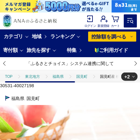
ログイン
新規登録
カート
カテゴリ
地域
ランキング
控除額を調べる
寄付額
旅先を探す
特集
ご利用ガイド
「ふるさとチョイス」システム連携に関して
+2
TOP
東北地方
福島県
国見町
国見町産 桃 特秀 3kg箱
30531-40027198
TOP
フルーツ
もも
国見町産 桃 特秀 3kg箱（7～12玉） |
福島県
国見町
TOP
フルーツ
ほかのフルーツ
国見町産 桃 特秀 3kg箱（7～