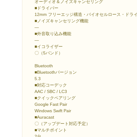
オーディオ＆ノイズキャンセリング
■ドライバー
12mm フリーエッジ構造・バイオセルロース・ドラ
■ノイズキャンセリング機能
―
■外音取り込み機能
―
■イコライザー
〇（5バンド）
Bluetooth
■Bluetoothバージョン
5.3
■対応コーデック
AAC / SBC / LC3
■クイックペアリング
Google Fast Pair
Windows Swift Pair
■Auracast
〇（アップデート対応予定）
■マルチポイント
2台