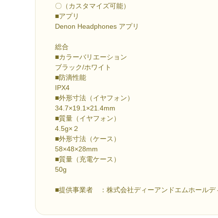
〇（カスタマイズ可能）
■アプリ
Denon Headphones アプリ
総合
■カラーバリエーション
ブラック/ホワイト
■防滴性能
IPX4
■外形寸法（イヤフォン）
34.7×19.1×21.4mm
■質量（イヤフォン）
4.5g×２
■外形寸法（ケース）
58×48×28mm
■質量（充電ケース）
50g
■提供事業者 ：株式会社ディーアンドエムホールデ