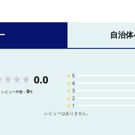
ー
自治体
★
5
0.0
★
4
★
3
0
レビュー件数：
件
★
2
★
1
レビューはありません。