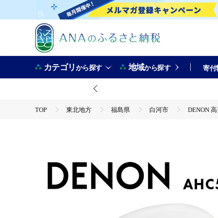
カテゴリ
地域
から探す
から探す
寄付
TOP
東北地方
福島県
白河市
DENON 