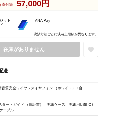
57,000円
寄付額
ジット
ANA Pay
ド
決済方法ごとに決済上限額が異なります。
在庫がありません
配送
お気に入り登録
 高音質完全ワイヤレスイヤフォン （ホワイト） 1台
タートガイド （保証書）、充電ケース、充電用USB-C t
C ケーブル