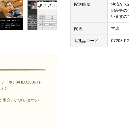
配送時期
決済から
部品等の
いますの
配送
常温
返礼品コード
07205-F
ドホンAHD9200のド
フォン
く場合がございますの