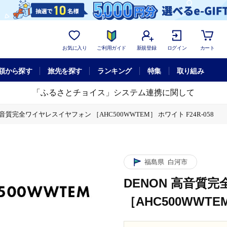
お気に入り
ご利用ガイド
新規登録
ログイン
カート
額から探す
旅先を探す
ランキング
特集
取り組み
「ふるさとチョイス」システム連携に関して
高音質完全ワイヤレスイヤフォン ［AHC500WWTEM］ ホワイト F24R-058
福島県
白河市
DENON 高音質
［AHC500WWTEM