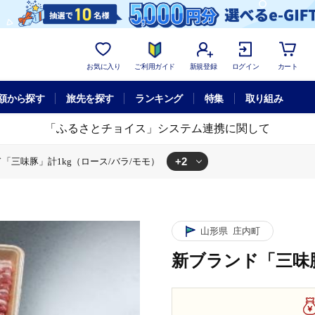
お気に入り
ご利用ガイド
新規登録
ログイン
カート
額から探す
旅先を探す
ランキング
特集
取り組み
「ふるさとチョイス」システム連携に関して
+2
「三味豚」計1kg（ロース/バラ/モモ）
モモ）
ース/バラ/モモ）
山形県
庄内町
新ブランド「三味豚