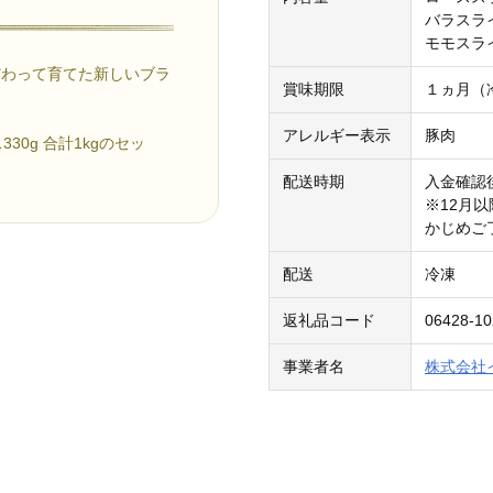
バラスライ
モモスライ
だわって育てた新しいブラ
賞味期限
１ヵ月（
。
アレルギー表示
豚肉
30g 合計1kgのセッ
配送時期
入金確認
※12月
かじめご
配送
冷凍
返礼品コード
06428-10
事業者名
株式会社