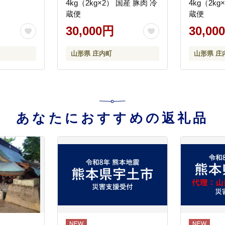
4kg（2kg×2） 国産 豚肉 冷
4kg（2kg×2
蔵便
蔵便
30,000円
30,00
山形県 庄内町
山形県 庄
あなたにおすすめの返礼品