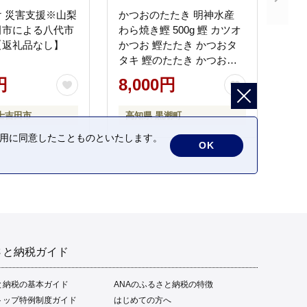
 災害支援※山梨
かつおのたたき 明神水産
田市による八代市
わら焼き鰹 500g 鰹 カツオ
【返礼品なし】
かつお 鰹たたき かつおタ
タキ 鰹のたたき かつおの
タタキ 藁焼き わら焼き 魚
円
8,000円
さかな 海鮮 刺身 お刺身 冷
凍 ご家庭用 グルメ 特産品
士吉田市
高知県 黒潮町
ご当地 本場 高知 黒潮町 ギ
フト 贈答品 人気 返礼品 ふ
の利用に同意したことものといたします。
OK
るさと納税 魚介類 高知県
産 土佐名物 高知県 高評価
食卓 ご飯のお供 父の日 ギ
フト プレゼント[1669]
さと納税ガイド
と納税の基本ガイド
ANAのふるさと納税の特徴
トップ特例制度ガイド
はじめての方へ