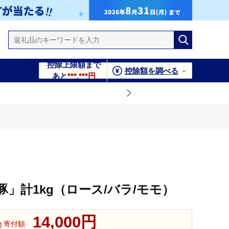
控除上限額まで
控除額を調べる
あと
***,***円
」計1kg（ロース/バラ/モモ）
14,000円
寄付額