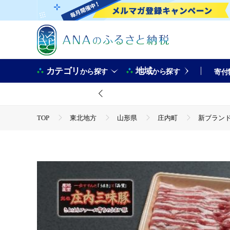
カテゴリ
地域
から探す
から探す
寄付
TOP
東北地方
山形県
庄内町
新ブランド
TOP
肉
新ブランド「三味豚」計1kg（ロース/バラ/
TOP
肉
豚肉
新ブランド「三味豚」計1kg（ロ