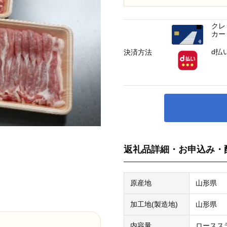
クレ
カー
d払
決済方法
返礼品詳細・お申込み・
原産地
山形県
加工地(製造地)
山形県
内容量
ローススラ