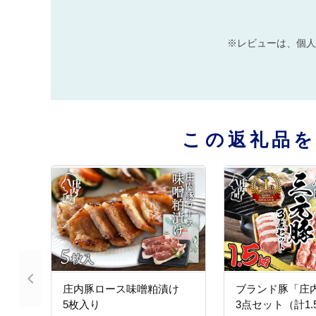
※レビューは、個人
この返礼品
庄内豚ロース味噌粕漬け
ブランド豚「庄
5枚入り
3点セット（計1.