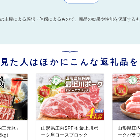
の主観による感想・体感によるもので、商品の効果や性能を保証するも
を見た人はほかにこんな返礼品を
内三元豚」
山形県庄内SPF豚 最上川ポ
山形県庄内
5kg）
ーク肩ロースブロック
ークバラ