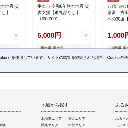
熊本地震 災
宇土市 令和8年熊本地震 災
八代市向け
なし】
害支援【返礼品なし】
県富士吉
_U00-0001
への支援
5,000円
1,000
熊本県 宇土市
山梨県 富
kie）を使用しています。サイトの閲覧を継続された場合、Cookie
。
地域から探す
ふる
北海道エリア
東北エリア
ふるさ
体験
関東エリア
中部エリア
ワンス