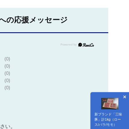
への応援メッセージ
(0)
(0)
(0)
(0)
(0)
新ブランド「三味
豚」計1kg（ロー
ス/バラ/モモ）
ださい。