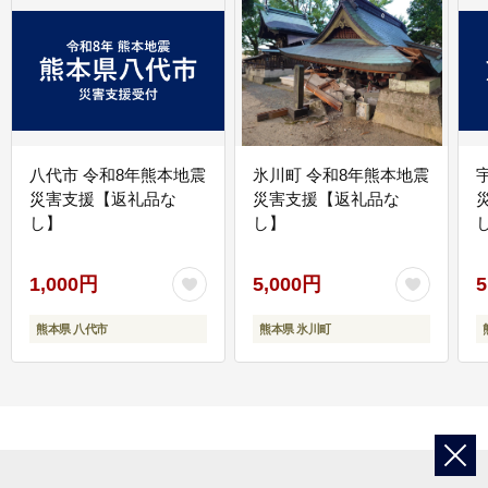
八代市 令和8年熊本地震
氷川町 令和8年熊本地震
災害支援【返礼品な
災害支援【返礼品な
し】
し】
し
1,000円
5,000円
5
熊本県 八代市
熊本県 氷川町