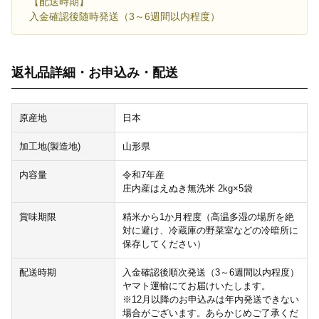
【配送時期】
入金確認後随時発送（3～6週間以内程度）
返礼品詳細・お申込み・配送
原産地
日本
加工地(製造地)
山形県
内容量
令和7年産
庄内産はえぬき無洗米 2kg×5袋
賞味期限
精米から1か月程度（高温多湿の場所を絶
対に避け、冷蔵庫の野菜室などの冷暗所に
保存してください）
配送時期
入金確認後順次発送（3～6週間以内程度）
ヤマト運輸にてお届けいたします。
※12月以降のお申込みは年内発送できない
場合がございます。あらかじめご了承くだ