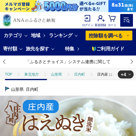
ログイン
新規登録
カート
カテゴリ
地域
ランキング
控除額を調べる
寄付額
旅先を探す
特集
ご利用ガイド
「ふるさとチョイス」システム連携に関して
+4
TOP
東北地方
山形県
庄内町
庄内産 はえぬき 無洗米 
TOP
米・穀物
庄内産 はえぬき 無洗米 10kg 2kg×5袋 令和7
山形県
庄内町
TOP
米・穀物
米
庄内産 はえぬき 無洗米 10kg 2kg×5
TOP
米・穀物
米
無洗米
庄内産 はえぬき 無洗米 10
TOP
米・穀物
米
はえぬき
庄内産 はえぬき 無洗米 1