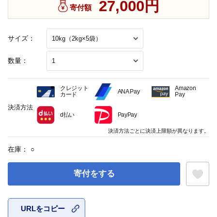
27,000円
寄付額
サイズ：
数量：
クレジット
Amazon
ANA Pay
カード
Pay
決済方法
d払い
PayPay
決済方法ごとに決済上限額が異なります。
在庫：
○
寄付をする
URLをコピー
お気に入