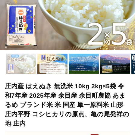
庄内産 はえぬき 無洗米 10kg 2kg×5袋 令
和7年産 2025年産 余目産 余目町農協 あま
るめ ブランド米 米 国産 単一原料米 山形
庄内平野 コシヒカリの原点、亀の尾発祥の
地 庄内