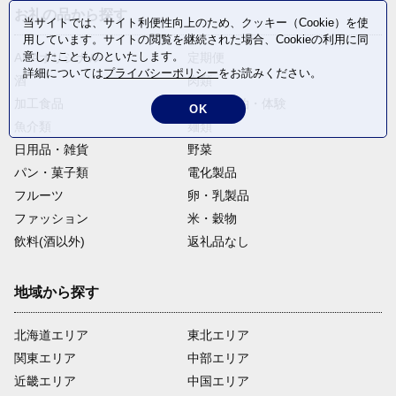
お礼の品から探す
当サイトでは、サイト利便性向上のため、クッキー（Cookie）を使
用しています。サイトの閲覧を継続された場合、Cookieの利用に同
意したことものといたします。
ANAオリジナル
定期便
詳細については
プライバシーポリシー
をお読みください。
酒
肉類
加工食品
旅行・宿泊・体験
OK
魚介類
麺類
日用品・雑貨
野菜
パン・菓子類
電化製品
フルーツ
卵・乳製品
ファッション
米・穀物
飲料(酒以外)
返礼品なし
地域から探す
北海道エリア
東北エリア
関東エリア
中部エリア
近畿エリア
中国エリア