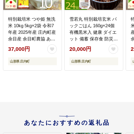
特別栽培米 つや姫 無洗
雪若丸 特別栽培玄米 パ
米 10kg 5kg×2袋 令和7
ックごはん 160g×24個
米
年産 2025年産 庄内町産
有機黒米入 健康 ダイエ
余目産 余目町農協 あま
ット 備蓄 保存食 防災
るめ ブランド米 米 国産
簡単レンジ 温めるだけ
37,000円
20,000円
2
単一原料米 山形 庄内平
湯煎調理 レトルト ごは
野 コシヒカリの原点、
ん ライス 玄米
山形県 庄内町
山形県 庄内町
亀の尾発祥の地 庄内
あなたにおすすめの返礼品