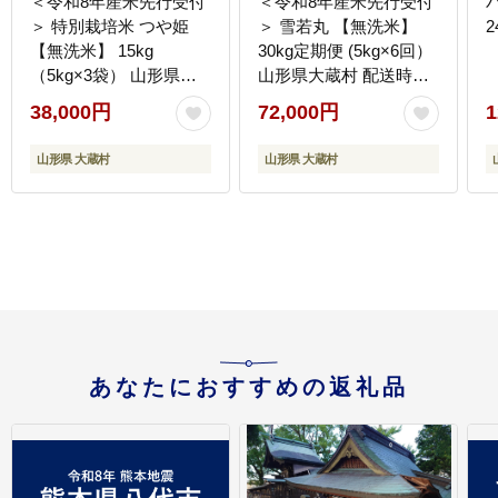
＜令和8年産米先行受付
＜令和8年産米先行受付
＞ 特別栽培米 つや姫
＞ 雪若丸 【無洗米】
2
【無洗米】 15kg
30kg定期便 (5kg×6回）
（5kg×3袋） 山形県大
山形県大蔵村 配送時期
蔵村 配送時期指定でき
指定できます！
38,000円
72,000円
1
ます！
山形県 大蔵村
山形県 大蔵村
あなたにおすすめの返礼品