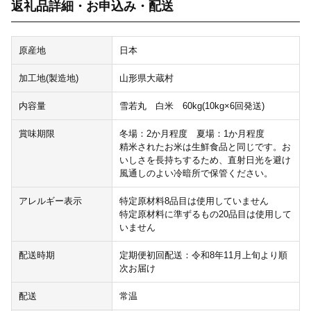
返礼品詳細・お申込み・配送
原産地
日本
加工地(製造地)
山形県大蔵村
内容量
雪若丸 白米 60kg(10kg×6回発送)
賞味期限
冬場：2か月程度 夏場：1か月程度
精米されたお米は生鮮食品と同じです。お
いしさを長持ちするため、直射日光を避け
風通しのよい冷暗所で保管ください。
アレルギー表示
特定原材料8品目は使用していません
特定原材料に準ずるもの20品目は使用して
いません
配送時期
定期便初回配送：令和8年11月上旬より順
次お届け
配送
常温