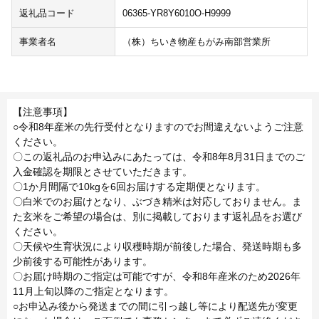
返礼品コード
06365-YR8Y6010O-H9999
事業者名
（株）ちいき物産もがみ南部営業所
【注意事項】
○令和8年産米の先行受付となりますのでお間違えないようご注意
ください。
〇この返礼品のお申込みにあたっては、令和8年8月31日までのご
入金確認を期限とさせていただきます。
〇1か月間隔で10kgを6回お届けする定期便となります。
〇白米でのお届けとなり、ぶづき精米は対応しておりません。ま
た玄米をご希望の場合は、別に掲載しております返礼品をお選び
ください。
〇天候や生育状況により収穫時期が前後した場合、発送時期も多
少前後する可能性があります。
〇お届け時期のご指定は可能ですが、令和8年産米のため2026年
11月上旬以降のご指定となります。
○お申込み後から発送までの間に引っ越し等により配送先が変更