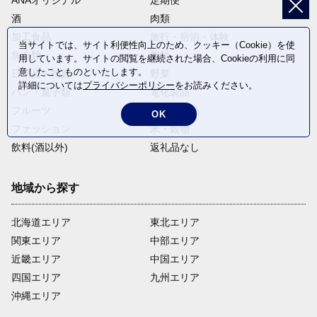
ANAオリジナル
定期便
酒
肉類
加工食品
旅行・宿泊・体験
当サイトでは、サイト利便性向上のため、クッキー（Cookie）を使
魚介類
麺類
用しています。サイトの閲覧を継続された場合、Cookieの利用に同
意したことものといたします。
日用品・雑貨
野菜
詳細については
プライバシーポリシー
をお読みください。
パン・菓子類
電化製品
フルーツ
卵・乳製品
OK
ファッション
米・穀物
飲料(酒以外)
返礼品なし
地域から探す
北海道エリア
東北エリア
関東エリア
中部エリア
近畿エリア
中国エリア
四国エリア
九州エリア
沖縄エリア