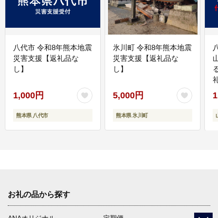
八代市 令和8年熊本地震
氷川町 令和8年熊本地震
災害支援【返礼品な
災害支援【返礼品な
し】
し】
1,000円
5,000円
1
熊本県 八代市
熊本県 氷川町
お礼の品から探す