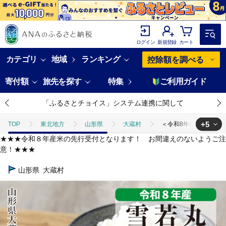
ログイン
新規登録
カート
カテゴリ
地域
ランキング
控除額を調べる
寄付額
旅先を探す
特集
ご利用ガイド
「ふるさとチョイス」システム連携に関して
+5
TOP
東北地方
山形県
大蔵村
＜令和8年産米先行受付＞
★★★令和８年産米の先行受付となります！ お間違えのないようご注
TOP
米・穀物
＜令和8年産米先行受付＞ 雪若丸 【白米】60kg定期
意！★★★
TOP
米・穀物
米
＜令和8年産米先行受付＞ 雪若丸 【白米】6
山形県
大蔵村
TOP
米・穀物
米
精米
＜令和8年産米先行受付＞ 雪若丸
TOP
米・穀物
米
ほかの米
＜令和8年産米先行受付＞ 
TOP
定期便
＜令和8年産米先行受付＞ 雪若丸 【白米】60kg定期便