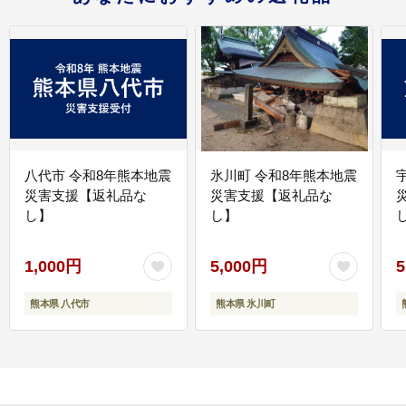
八代市 令和8年熊本地震
氷川町 令和8年熊本地震
災害支援【返礼品な
災害支援【返礼品な
し】
し】
し
1,000円
5,000円
5
熊本県 八代市
熊本県 氷川町