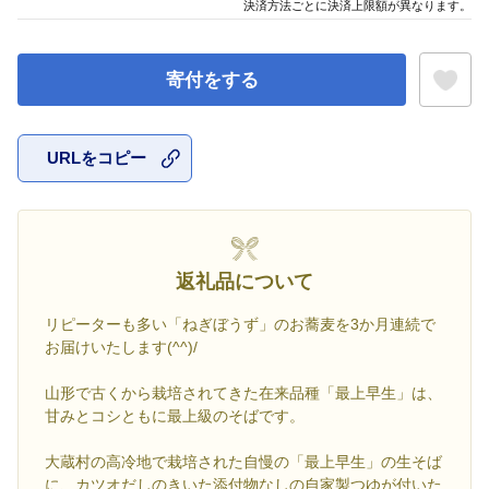
決済方法ごとに決済上限額が異なります。
寄付をする
URLをコピー
お気に入
返礼品について
リピーターも多い「ねぎぼうず」のお蕎麦を3か月連続で
お届けいたします(^^)/
山形で古くから栽培されてきた在来品種「最上早生」は、
甘みとコシともに最上級のそばです。
大蔵村の高冷地で栽培された自慢の「最上早生」の生そば
に、カツオだしのきいた添付物なしの自家製つゆが付いた