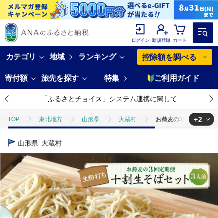
ログイン
新規登録
カート
カテゴリ
地域
ランキング
控除額を調べる
寄付額
旅先を探す
特集
ご利用ガイド
「ふるさとチョイス」システム連携に関して
+2
TOP
東北地方
山形県
大蔵村
お蕎麦の3回定期便 十
TOP
麺類
お蕎麦の3回定期便 十割生そばセット（3人前）
山形県
大蔵村
TOP
麺類
そば
お蕎麦の3回定期便 十割生そばセット（3