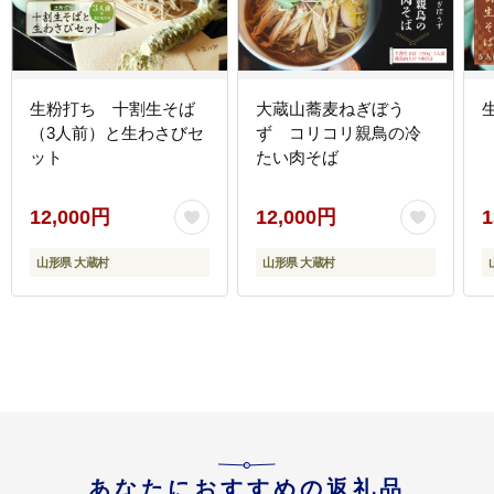
生粉打ち 十割生そば
大蔵山蕎麦ねぎぼう
（3人前）と生わさびセ
ず コリコリ親鳥の冷
ット
たい肉そば
12,000円
12,000円
1
山形県 大蔵村
山形県 大蔵村
あなたにおすすめの返礼品