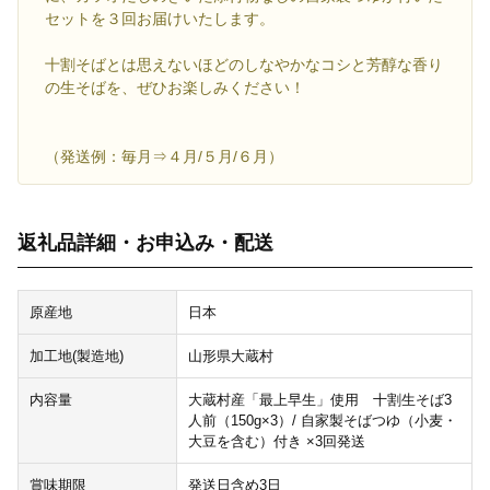
セットを３回お届けいたします。
十割そばとは思えないほどのしなやかなコシと芳醇な香り
の生そばを、ぜひお楽しみください！
（発送例：毎月⇒４月/５月/６月）
返礼品詳細・お申込み・配送
原産地
日本
加工地(製造地)
山形県大蔵村
内容量
大蔵村産「最上早生」使用 十割生そば3
人前（150g×3）/ 自家製そばつゆ（小麦・
大豆を含む）付き ×3回発送
賞味期限
発送日含め3日