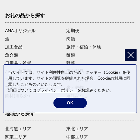
お礼の品から探す
ANAオリジナル
定期便
酒
肉類
加工食品
旅行・宿泊・体験
魚介類
麺類
日用品・雑貨
野菜
パン・菓子類
電化製品
当サイトでは、サイト利便性向上のため、クッキー（Cookie）を使
用しています。サイトの閲覧を継続された場合、Cookieの利用に同
フルーツ
卵・乳製品
意したことものといたします。
ファッション
米・穀物
詳細については
プライバシーポリシー
をお読みください。
飲料(酒以外)
返礼品なし
OK
地域から探す
北海道エリア
東北エリア
関東エリア
中部エリア