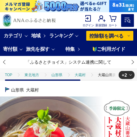
ログイン
新規登録
カート
カテゴリ
地域
ランキング
控除額を調べる
寄付額
旅先を探す
特集
ご利用ガイド
「ふるさとチョイス」システム連携に関して
+2
TOP
東北地方
山形県
大蔵村
大蔵山蕎麦ねぎぼうず 
TOP
麺類
大蔵山蕎麦ねぎぼうず 大蔵村産トマトと十割そば※20
山形県
大蔵村
TOP
麺類
そば
大蔵山蕎麦ねぎぼうず 大蔵村産トマトと十割