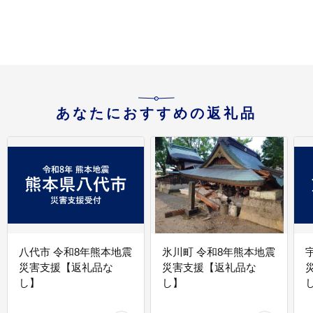
あなたにおすすめの返礼品
八代市 令和8年熊本地震
氷川町 令和8年熊本地震
災害支援【返礼品な
災害支援【返礼品な
し】
し】
し