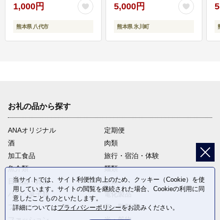
1,000円
5,000円
5
熊本県 八代市
熊本県 氷川町
お礼の品から探す
ANAオリジナル
定期便
酒
肉類
加工食品
旅行・宿泊・体験
魚介類
麺類
当サイトでは、サイト利便性向上のため、クッキー（Cookie）を使
日用品・雑貨
野菜
用しています。サイトの閲覧を継続された場合、Cookieの利用に同
パン・菓子類
電化製品
意したことものといたします。
フルーツ
卵・乳製品
詳細については
プライバシーポリシー
をお読みください。
ファッション
米・穀物