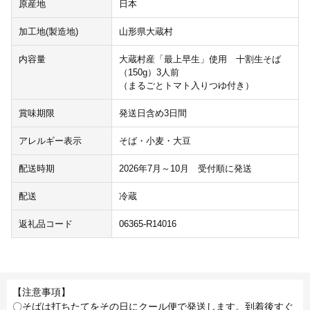
原産地
日本
加工地(製造地)
山形県大蔵村
内容量
大蔵村産「最上早生」使用 十割生そば
（150g）3人前
（まるごとトマト入りつゆ付き）
賞味期限
発送日含め3日間
アレルギー表示
そば・小麦・大豆
配送時期
2026年7月～10月 受付順に発送
配送
冷蔵
返礼品コード
06365-R14016
【注意事項】
〇そばは打ちたてをその日にクール便で発送します。到着後すぐ