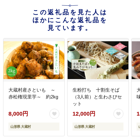
この返礼品を見た人は
ほかにこんな返礼品を
見ています。
大蔵村産さといも ～
生粉打ち 十割生そば
赤松権現里芋～ 約2kg
（3人前）と生わさびセ
ット
8,000円
12,000円
1
山形県 大蔵村
山形県 大蔵村