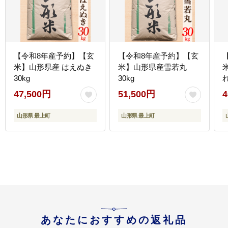
【令和8年産予約】【玄
【令和8年産予約】【玄
米】山形県産 はえぬき
米】山形県産雪若丸
30kg
30kg
れ
47,500円
51,500円
4
山形県 最上町
山形県 最上町
あなたにおすすめの返礼品