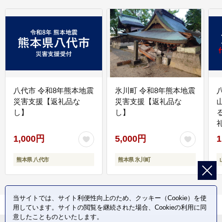
八代市 令和8年熊本地震
氷川町 令和8年熊本地震
災害支援【返礼品な
災害支援【返礼品な
し】
し】
1,000円
5,000円
1
熊本県 八代市
熊本県 氷川町
当サイトでは、サイト利便性向上のため、クッキー（Cookie）を使
用しています。サイトの閲覧を継続された場合、Cookieの利用に同
意したことものといたします。