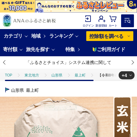
ログイン
新規登録
カート
カテゴリ
地域
ランキング
控除額を調べる
寄付額
旅先を探す
特集
ご利用ガイド
「ふるさとチョイス」システム連携に関して
+4
TOP
東北地方
山形県
最上町
【令和8年産予約】【玄米
TOP
米・穀物
【令和8年産予約】【玄米】山形県産 もがみ誉れ 30
山形県
最上町
TOP
米・穀物
米
【令和8年産予約】【玄米】山形県産 もがみ
TOP
米・穀物
米
玄米
【令和8年産予約】【玄米】山形
TOP
米・穀物
米
ほかの米
【令和8年産予約】【玄米】