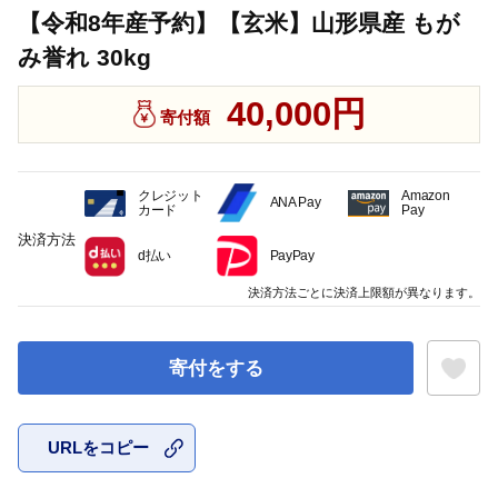
【令和8年産予約】【玄米】山形県産 もが
み誉れ 30kg
40,000円
寄付額
クレジット
Amazon
ANA Pay
カード
Pay
決済方法
d払い
PayPay
決済方法ごとに決済上限額が異なります。
寄付をする
URLをコピー
お気に入