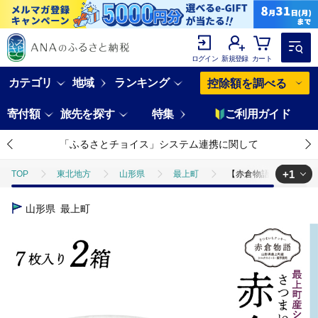
ログイン
新規登録
カート
カテゴリ
地域
ランキング
控除額を調べる
寄付額
旅先を探す
特集
ご利用ガイド
「ふるさとチョイス」システム連携に関して
+1
TOP
東北地方
山形県
最上町
【赤倉物語】クッキー
TOP
パン・菓子類
【赤倉物語】クッキー2セット
山形県
最上町