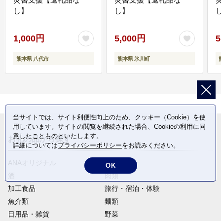
し】
し】
し
1,000円
5,000円
5
熊本県 八代市
熊本県 氷川町
当サイトでは、サイト利便性向上のため、クッキー（Cookie）を使
用しています。サイトの閲覧を継続された場合、Cookieの利用に同
意したことものといたします。
お礼の品から探す
詳細については
プライバシーポリシー
をお読みください。
ANAオリジナル
定期便
OK
酒
肉類
加工食品
旅行・宿泊・体験
魚介類
麺類
日用品・雑貨
野菜