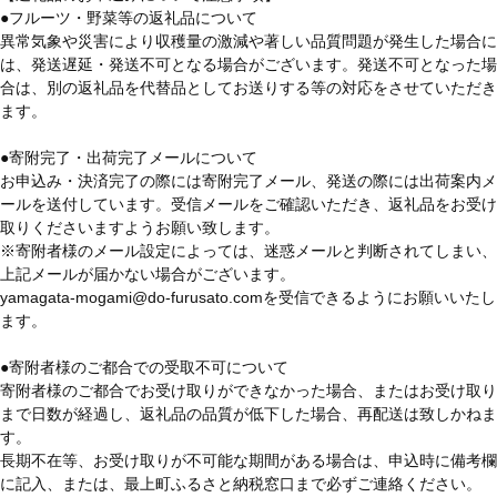
●フルーツ・野菜等の返礼品について
異常気象や災害により収穫量の激減や著しい品質問題が発生した場合に
は、発送遅延・発送不可となる場合がございます。発送不可となった場
合は、別の返礼品を代替品としてお送りする等の対応をさせていただき
ます。
●寄附完了・出荷完了メールについて
お申込み・決済完了の際には寄附完了メール、発送の際には出荷案内メ
ールを送付しています。受信メールをご確認いただき、返礼品をお受け
取りくださいますようお願い致します。
※寄附者様のメール設定によっては、迷惑メールと判断されてしまい、
上記メールが届かない場合がございます。
yamagata-mogami@do-furusato.comを受信できるようにお願いいたし
ます。
●寄附者様のご都合での受取不可について
寄附者様のご都合でお受け取りができなかった場合、またはお受け取り
まで日数が経過し、返礼品の品質が低下した場合、再配送は致しかねま
す。
長期不在等、お受け取りが不可能な期間がある場合は、申込時に備考欄
に記入、または、最上町ふるさと納税窓口まで必ずご連絡ください。