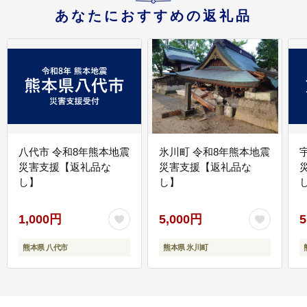
あなたにおすすめの返礼品
八代市 令和8年熊本地震
氷川町 令和8年熊本地震
災害支援【返礼品な
災害支援【返礼品な
し】
し】
し
1,000円
5,000円
5
熊本県 八代市
熊本県 氷川町