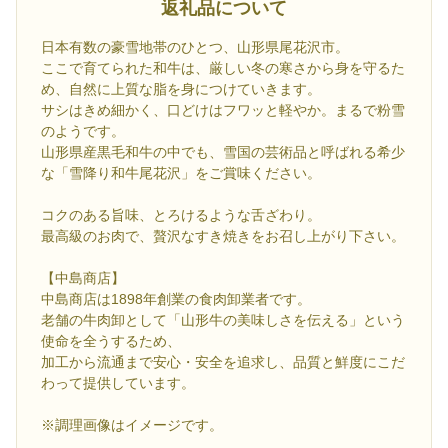
返礼品について
日本有数の豪雪地帯のひとつ、山形県尾花沢市。
ここで育てられた和牛は、厳しい冬の寒さから身を守るた
め、自然に上質な脂を身につけていきます。
サシはきめ細かく、口どけはフワッと軽やか。まるで粉雪
のようです。
山形県産黒毛和牛の中でも、雪国の芸術品と呼ばれる希少
な「雪降り和牛尾花沢」をご賞味ください。
コクのある旨味、とろけるような舌ざわり。
最高級のお肉で、贅沢なすき焼きをお召し上がり下さい。
【中島商店】
中島商店は1898年創業の食肉卸業者です。
老舗の牛肉卸として「山形牛の美味しさを伝える」という
使命を全うするため、
加工から流通まで安心・安全を追求し、品質と鮮度にこだ
わって提供しています。
※調理画像はイメージです。