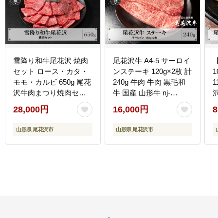
雪降り和牛尾花沢 焼肉
尾花沢牛 A4-5 サーロイ
セット ロース・カタ・
ンステーキ 120g×2枚 計
モモ・カルビ 650g 尾花
240g 牛肉 牛肉 黒毛和
1
沢牛肉まつり焼肉セッ
牛 国産 山形牛 nj-
ト 山形牛 国産牛 黒毛和
ogsxt120x2
28,000円
16,000円
8
牛 雪降り和牛 肉 お肉
ブランド牛 焼肉 焼き肉
山形県 尾花沢市
山形県 尾花沢市
食べ比べ 冷凍 高級 贅沢
バーベキュー 送料無料
料
ja-yomyx650