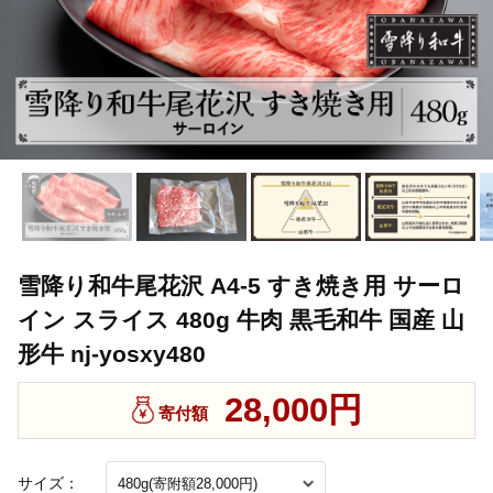
雪降り和牛尾花沢 A4-5 すき焼き用 サーロ
イン スライス 480g 牛肉 黒毛和牛 国産 山
形牛 nj-yosxy480
28,000円
寄付額
サイズ：