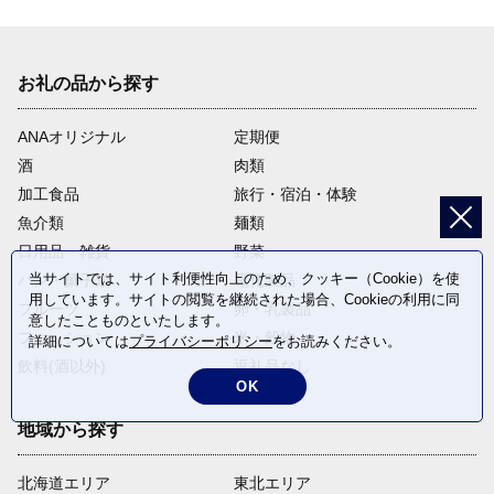
お礼の品から探す
ANAオリジナル
定期便
酒
肉類
加工食品
旅行・宿泊・体験
魚介類
麺類
日用品・雑貨
野菜
当サイトでは、サイト利便性向上のため、クッキー（Cookie）を使
パン・菓子類
電化製品
用しています。サイトの閲覧を継続された場合、Cookieの利用に同
フルーツ
卵・乳製品
意したことものといたします。
ファッション
米・穀物
詳細については
プライバシーポリシー
をお読みください。
飲料(酒以外)
返礼品なし
OK
地域から探す
北海道エリア
東北エリア