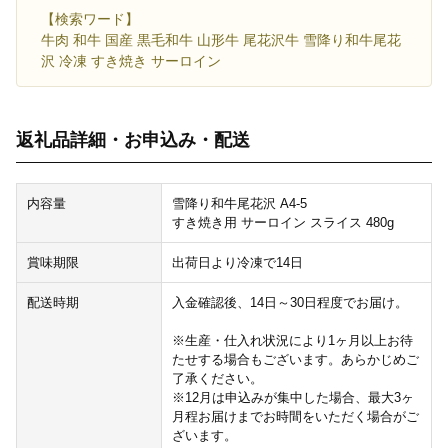
【検索ワード】
牛肉 和牛 国産 黒毛和牛 山形牛 尾花沢牛 雪降り和牛尾花
沢 冷凍 すき焼き サーロイン
返礼品詳細・お申込み・配送
内容量
雪降り和牛尾花沢 A4-5
すき焼き用 サーロイン スライス 480g
賞味期限
出荷日より冷凍で14日
配送時期
入金確認後、14日～30日程度でお届け。
※生産・仕入れ状況により1ヶ月以上お待
たせする場合もございます。あらかじめご
了承ください。
※12月は申込みが集中した場合、最大3ヶ
月程お届けまでお時間をいただく場合がご
ざいます。