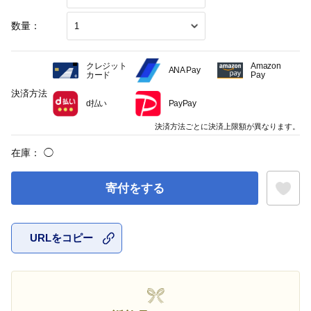
数量：
クレジット
Amazon
ANA Pay
カード
Pay
決済方法
d払い
PayPay
決済方法ごとに決済上限額が異なります。
在庫：
◯
寄付をする
URLをコピー
お気に入