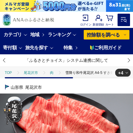
ログイン
新規登録
カート
カテゴリ
地域
ランキング
控除額を調べる
寄付額
旅先を探す
特集
ご利用ガイド
「ふるさとチョイス」システム連携に関して
+4
TOP
尾花沢市
肉
雪降り和牛尾花沢 A4-5 すき焼き用 サーロイン
TOP
肉
雪降り和牛尾花沢 A4-5 すき焼き用 サーロイン スライス 480g
山形県
尾花沢市
TOP
肉
牛肉
雪降り和牛尾花沢 A4-5 すき焼き用 サーロイン スラ
TOP
肉
牛肉
山形牛
雪降り和牛尾花沢 A4-5 すき焼き用
TOP
肉
牛肉
黒毛和牛
雪降り和牛尾花沢 A4-5 すき焼き