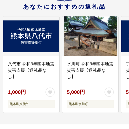
あなたにおすすめの返礼品
八代市 令和8年熊本地震
氷川町 令和8年熊本地震
災害支援【返礼品な
災害支援【返礼品な
し】
し】
し
1,000円
5,000円
5
熊本県 八代市
熊本県 氷川町