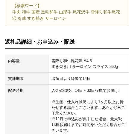
【検索ワード】
牛肉 和牛 国産 黒毛和牛 山形牛 尾花沢牛 雪降り和牛尾花
沢 冷凍 すき焼き サーロイン
返礼品詳細・お申込み・配送
内容量
雪降り和牛尾花沢 A4-5
すき焼き用 サーロイン スライス 360g
賞味期限
出荷日より冷凍で14日
配送時期
入金確認後、14日～30日程度でお届け。
※生産・仕入れ状況により1ヶ月以上お待
たせする場合もございます。あらかじめご
了承ください。
※12月は申込みが集中した場合、最大3ヶ
月程お届けまでお時間をいただく場合がご
ざいます。