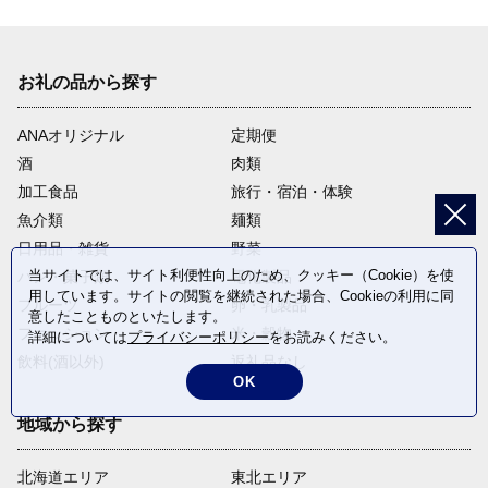
お礼の品から探す
ANAオリジナル
定期便
酒
肉類
加工食品
旅行・宿泊・体験
魚介類
麺類
日用品・雑貨
野菜
当サイトでは、サイト利便性向上のため、クッキー（Cookie）を使
パン・菓子類
電化製品
用しています。サイトの閲覧を継続された場合、Cookieの利用に同
フルーツ
卵・乳製品
意したことものといたします。
ファッション
米・穀物
詳細については
プライバシーポリシー
をお読みください。
飲料(酒以外)
返礼品なし
OK
地域から探す
北海道エリア
東北エリア