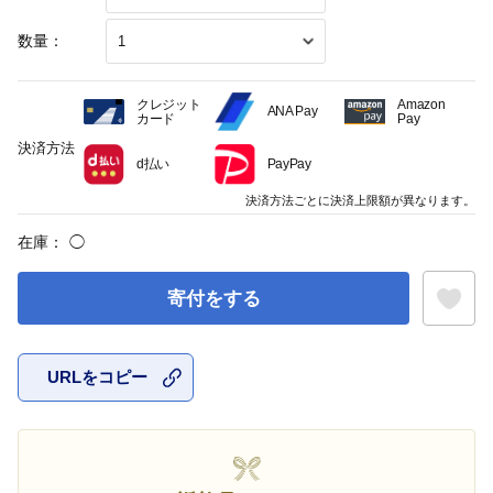
数量：
クレジット
Amazon
ANA Pay
カード
Pay
決済方法
d払い
PayPay
決済方法ごとに決済上限額が異なります。
在庫：
◯
寄付をする
URLをコピー
お気に入