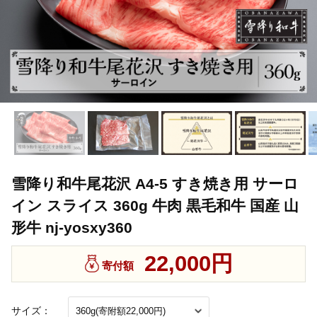
雪降り和牛尾花沢 A4-5 すき焼き用 サーロ
イン スライス 360g 牛肉 黒毛和牛 国産 山
形牛 nj-yosxy360
22,000円
寄付額
サイズ：