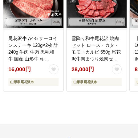
尾花沢牛 A4-5 サーロイ
雪降り和牛尾花沢 焼肉
ンステーキ 120g×2枚 計
セット ロース・カタ・
240g 牛肉 牛肉 黒毛和
モモ・カルビ 650g 尾花
1
牛 国産 山形牛 nj-
沢牛肉まつり焼肉セッ
ogsxt120x2
ト 山形牛 国産牛 黒毛和
16,000円
28,000円
8
牛 雪降り和牛 肉 お肉
ブランド牛 焼肉 焼き肉
山形県 尾花沢市
山形県 尾花沢市
食べ比べ 冷凍 高級 贅沢
バーベキュー 送料無料
料
ja-yomyx650