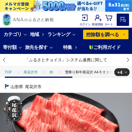
ログイン
新規登録
カート
カテゴリ
地域
ランキング
控除額を調べる
寄付額
旅先を探す
特集
ご利用ガイド
「ふるさとチョイス」システム連携に関して
+4
TOP
尾花沢市
肉
雪降り和牛尾花沢 A4-5 すき焼き用 サーロイン
TOP
肉
雪降り和牛尾花沢 A4-5 すき焼き用 サーロイン スライス 360g
山形県
尾花沢市
TOP
肉
牛肉
雪降り和牛尾花沢 A4-5 すき焼き用 サーロイン スラ
TOP
肉
牛肉
山形牛
雪降り和牛尾花沢 A4-5 すき焼き用
TOP
肉
牛肉
黒毛和牛
雪降り和牛尾花沢 A4-5 すき焼き