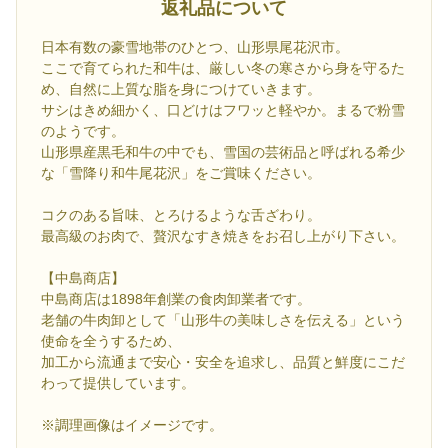
返礼品について
日本有数の豪雪地帯のひとつ、山形県尾花沢市。
ここで育てられた和牛は、厳しい冬の寒さから身を守るた
め、自然に上質な脂を身につけていきます。
サシはきめ細かく、口どけはフワッと軽やか。まるで粉雪
のようです。
山形県産黒毛和牛の中でも、雪国の芸術品と呼ばれる希少
な「雪降り和牛尾花沢」をご賞味ください。
コクのある旨味、とろけるような舌ざわり。
最高級のお肉で、贅沢なすき焼きをお召し上がり下さい。
【中島商店】
中島商店は1898年創業の食肉卸業者です。
老舗の牛肉卸として「山形牛の美味しさを伝える」という
使命を全うするため、
加工から流通まで安心・安全を追求し、品質と鮮度にこだ
わって提供しています。
※調理画像はイメージです。