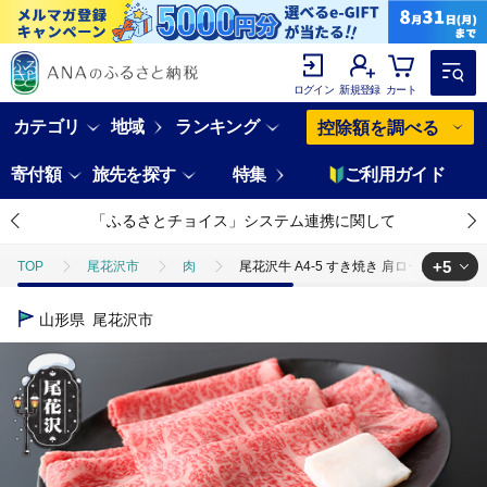
ログイン
新規登録
カート
カテゴリ
地域
ランキング
控除額を調べる
寄付額
旅先を探す
特集
ご利用ガイド
「ふるさとチョイス」システム連携に関して
+5
TOP
尾花沢市
肉
尾花沢牛 A4-5 すき焼き 肩ロース スライス 7
TOP
肉
尾花沢牛 A4-5 すき焼き 肩ロース スライス 720g 牛肉 黒毛和牛
山形県
尾花沢市
TOP
肉
牛肉
尾花沢牛 A4-5 すき焼き 肩ロース スライス 720g
TOP
肉
牛肉
山形牛
尾花沢牛 A4-5 すき焼き 肩ロース 
TOP
肉
牛肉
黒毛和牛
尾花沢牛 A4-5 すき焼き 肩ロース
TOP
肉
牛肉
すき焼き(牛肉)
尾花沢牛 A4-5 すき焼き 