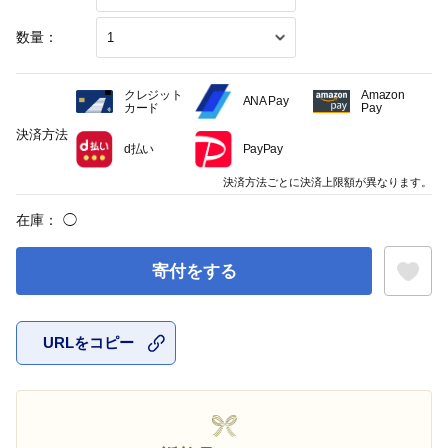
数量：
クレジット
Amazon
ANA Pay
カード
Pay
決済方法
d払い
PayPay
決済方法ごとに決済上限額が異なります。
在庫：
◯
寄付をする
URLをコピー
お気に入