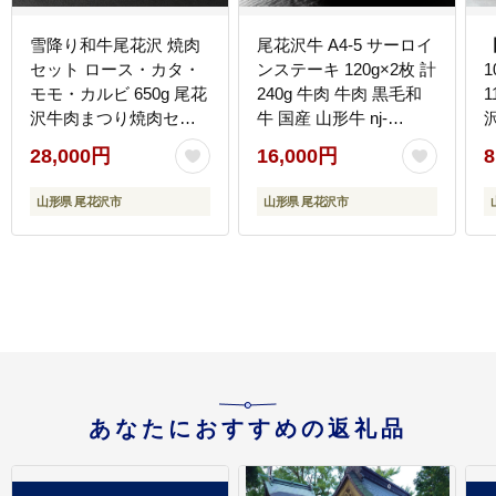
雪降り和牛尾花沢 焼肉
尾花沢牛 A4-5 サーロイ
セット ロース・カタ・
ンステーキ 120g×2枚 計
モモ・カルビ 650g 尾花
240g 牛肉 牛肉 黒毛和
1
沢牛肉まつり焼肉セッ
牛 国産 山形牛 nj-
ト 山形牛 国産牛 黒毛和
ogsxt120x2
28,000円
16,000円
8
牛 雪降り和牛 肉 お肉
ブランド牛 焼肉 焼き肉
山形県 尾花沢市
山形県 尾花沢市
食べ比べ 冷凍 高級 贅沢
バーベキュー 送料無料
料
ja-yomyx650
あなたにおすすめの返礼品