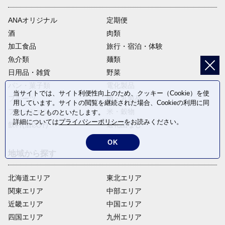
ANAオリジナル
定期便
酒
肉類
加工食品
旅行・宿泊・体験
魚介類
麺類
日用品・雑貨
野菜
パン・菓子類
電化製品
当サイトでは、サイト利便性向上のため、クッキー（Cookie）を使
フルーツ
卵・乳製品
用しています。サイトの閲覧を継続された場合、Cookieの利用に同
ファッション
米・穀物
意したことものといたします。
詳細については
プライバシーポリシー
をお読みください。
飲料(酒以外)
返礼品なし
OK
地域から探す
北海道エリア
東北エリア
関東エリア
中部エリア
近畿エリア
中国エリア
四国エリア
九州エリア