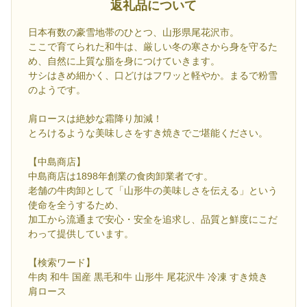
返礼品について
日本有数の豪雪地帯のひとつ、山形県尾花沢市。
ここで育てられた和牛は、厳しい冬の寒さから身を守るた
め、自然に上質な脂を身につけていきます。
サシはきめ細かく、口どけはフワッと軽やか。まるで粉雪
のようです。
肩ロースは絶妙な霜降り加減！
とろけるような美味しさをすき焼きでご堪能ください。
【中島商店】
中島商店は1898年創業の食肉卸業者です。
老舗の牛肉卸として「山形牛の美味しさを伝える」という
使命を全うするため、
加工から流通まで安心・安全を追求し、品質と鮮度にこだ
わって提供しています。
【検索ワード】
牛肉 和牛 国産 黒毛和牛 山形牛 尾花沢牛 冷凍 すき焼き
肩ロース