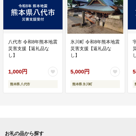
八代市 令和8年熊本地震
氷川町 令和8年熊本地震
災害支援【返礼品な
災害支援【返礼品な
し】
し】
し
1,000円
5,000円
5
熊本県 八代市
熊本県 氷川町
お礼の品から探す