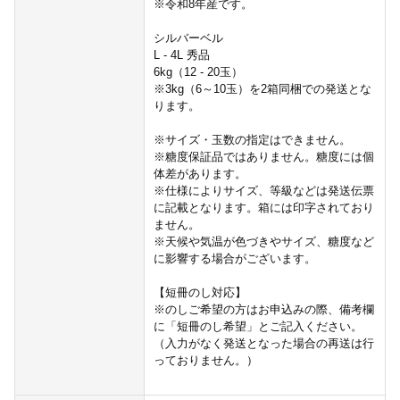
※令和8年産です。
シルバーベル
L - 4L 秀品
6kg（12 - 20玉）
※3kg（6～10玉）を2箱同梱での発送とな
ります。
※サイズ・玉数の指定はできません。
※糖度保証品ではありません。糖度には個
体差があります。
※仕様によりサイズ、等級などは発送伝票
に記載となります。箱には印字されており
ません。
※天候や気温が色づきやサイズ、糖度など
に影響する場合がございます。
【短冊のし対応】
※のしご希望の方はお申込みの際、備考欄
に「短冊のし希望」とご記入ください。
（入力がなく発送となった場合の再送は行
っておりません。）