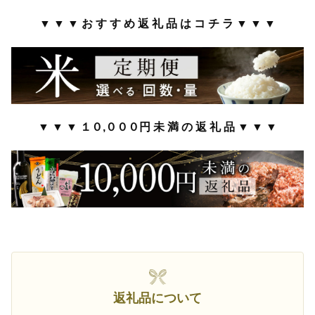
▼ ▼ ▼ お す す め 返 礼 品 は コ チ ラ ▼ ▼ ▼
▼ ▼ ▼ １０,０００円 未 満 の 返 礼 品 ▼ ▼ ▼
返礼品について