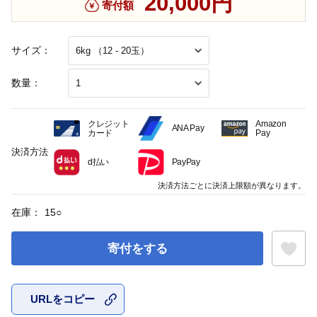
20,000円
寄付額
サイズ：
数量：
クレジット
Amazon
ANA Pay
カード
Pay
決済方法
d払い
PayPay
決済方法ごとに決済上限額が異なります。
在庫：
15
○
寄付をする
URLをコピー
お気に入