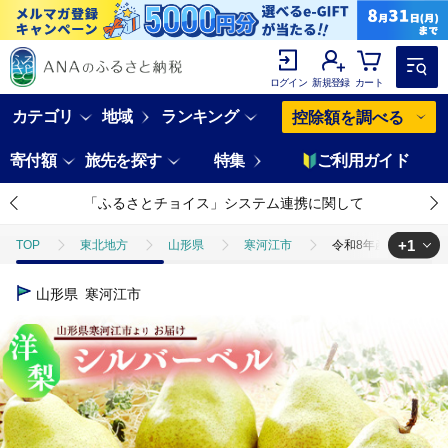
ログイン
新規登録
カート
カテゴリ
地域
ランキング
控除額を調べる
寄付額
旅先を探す
特集
ご利用ガイド
「ふるさとチョイス」システム連携に関して
+1
TOP
東北地方
山形県
寒河江市
令和8年産 洋梨 「追熟 
TOP
フルーツ
梨
令和8年産 洋梨 「追熟 シルバーベル 」 秀品 6
山形県
寒河江市