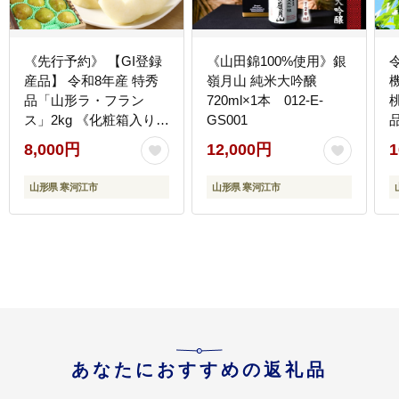
《先行予約》 【GI登録
《山田錦100%使用》銀
産品】 令和8年産 特秀
嶺月山 純米大吟醸
品「山形ラ・フラン
720ml×1本 012-E-
桃
ス」2kg 《化粧箱入り》
GS001
L - 5L サイズおまかせ
8,000円
12,000円
1
山形県産 2026年産
【2026年11月中旬頃か
0
山形県 寒河江市
山形県 寒河江市
ら12月末頃発送予定】
008-B-AF017
あなたにおすすめの返礼品