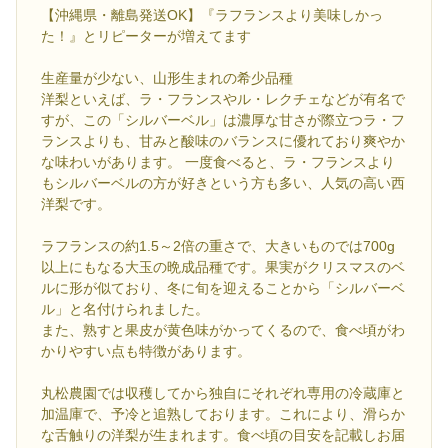
【沖縄県・離島発送OK】『ラフランスより美味しかっ
た！』とリピーターが増えてます
生産量が少ない、山形生まれの希少品種
洋梨といえば、ラ・フランスやル・レクチェなどが有名で
すが、この「シルバーベル」は濃厚な甘さが際立つラ・フ
ランスよりも、甘みと酸味のバランスに優れており爽やか
な味わいがあります。 一度食べると、ラ・フランスより
もシルバーベルの方が好きという方も多い、人気の高い西
洋梨です。
ラフランスの約1.5～2倍の重さで、大きいものでは700g
以上にもなる大玉の晩成品種です。果実がクリスマスのベ
ルに形が似ており、冬に旬を迎えることから「シルバーベ
ル」と名付けられました。
また、熟すと果皮が黄色味がかってくるので、食べ頃がわ
かりやすい点も特徴があります。
丸松農園では収穫してから独自にそれぞれ専用の冷蔵庫と
加温庫で、予冷と追熟しております。これにより、滑らか
な舌触りの洋梨が生まれます。食べ頃の目安を記載しお届