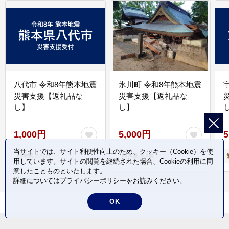
八代市 令和8年熊本地震
氷川町 令和8年熊本地震
災害支援【返礼品な
災害支援【返礼品な
し】
し】
し
1,000円
5,000円
5
当サイトでは、サイト利便性向上のため、クッキー（Cookie）を使
熊本県 八代市
熊本県 氷川町
用しています。サイトの閲覧を継続された場合、Cookieの利用に同
意したことものといたします。
詳細については
プライバシーポリシー
をお読みください。
OK