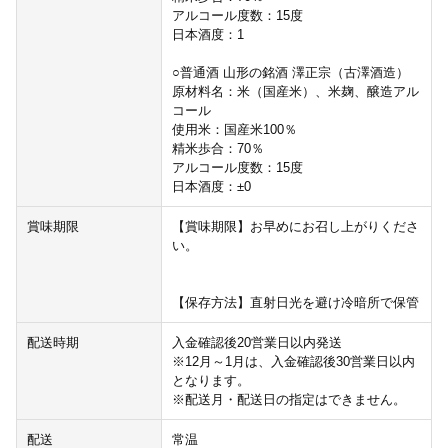
アルコール度数：15度
日本酒度：1
○普通酒 山形の銘酒 澤正宗（古澤酒造）
原材料名：米（国産米）、米麹、醸造アル
コール
使用米：国産米100％
精米歩合：70％
アルコール度数：15度
日本酒度：±0
賞味期限
【賞味期限】お早めにお召し上がりくださ
い。
【保存方法】直射日光を避け冷暗所で保管
配送時期
入金確認後20営業日以内発送
※12月～1月は、入金確認後30営業日以内
となります。
※配送月・配送日の指定はできません。
配送
常温