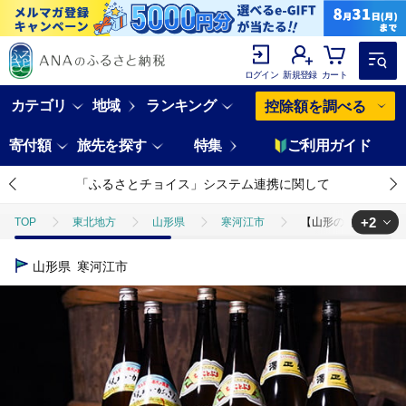
ログイン
新規登録
カート
カテゴリ
地域
ランキング
控除額を調べる
寄付額
旅先を探す
特集
ご利用ガイド
「ふるさとチョイス」システム連携に関して
+2
TOP
東北地方
山形県
寒河江市
【山形の地酒】 山形 の
TOP
酒
【山形の地酒】 山形 の日本酒 飲み比べ セット （1800ml
山形県
寒河江市
TOP
酒
日本酒
【山形の地酒】 山形 の日本酒 飲み比べ セット 