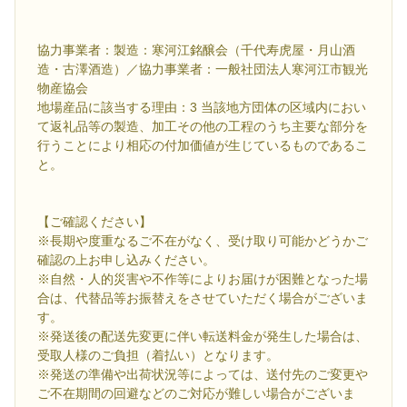
協力事業者：製造：寒河江銘醸会（千代寿虎屋・月山酒
造・古澤酒造）／協力事業者：一般社団法人寒河江市観光
物産協会
地場産品に該当する理由：3 当該地方団体の区域内におい
て返礼品等の製造、加工その他の工程のうち主要な部分を
行うことにより相応の付加価値が生じているものであるこ
と。
【ご確認ください】
※長期や度重なるご不在がなく、受け取り可能かどうかご
確認の上お申し込みください。
※自然・人的災害や不作等によりお届けが困難となった場
合は、代替品等お振替えをさせていただく場合がございま
す。
※発送後の配送先変更に伴い転送料金が発生した場合は、
受取人様のご負担（着払い）となります。
※発送の準備や出荷状況等によっては、送付先のご変更や
ご不在期間の回避などのご対応が難しい場合がございま