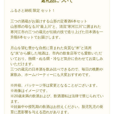
返礼品について
ふるさと納税 限定 セット！
三つの酒蔵がお届けする山形の定番酒6本セット
山形県の母なる川“最上川”と、清流“寒河江川”に囲まれた
寒河江市の三つの蔵元が伝統の技で造り上げた日本酒を一
升瓶6本セットでお届けします。
月山を望む豊かな自然に育まれた良質な“米”と清冽
な“水”から醸した地酒は、市内の飲食店等でも愛飲いただ
いており、熱燗・ぬる燗・冷など気分に合わせてお楽しみ
いただけます。
三つの蔵元の日本酒を飲み比べできるので、毎日の晩酌や
家飲み、ホームパーティーにも大変おすすめです。
※外箱、パッケージ等は変更となることがございます。
※画像はイメージです。
※20歳未満の飲酒および、飲酒運転は法律で禁じられてい
ます。
※妊娠中や授乳期の飲酒はお控えください。胎児乳児の発
育に悪影響を与える恐れがあります。