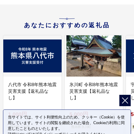
あなたにおすすめの返礼品
八代市 令和8年熊本地震
氷川町 令和8年熊本地震
災害支援【返礼品な
災害支援【返礼品な
し】
し】
し
1,000円
5,000円
5
当サイトでは、サイト利便性向上のため、クッキー（Cookie）を使
用しています。サイトの閲覧を継続された場合、Cookieの利用に同
熊本県 八代市
熊本県 氷川町
意したことものといたします。