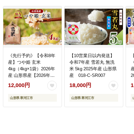
《先行予約》【令和8年
【10営業日以内発送】
産】つや姫 玄米
令和7年産 雪若丸 無洗
4kg（4kg×1袋）2026年
米 5kg 2025年産 山形県
産 山形県産【2026年9
産 018-C-SR007
月下旬頃から順次発送
0
12,000円
18,000円
1
予定】 012-C-JF040-
R8
山形県 寒河江市
山形県 寒河江市