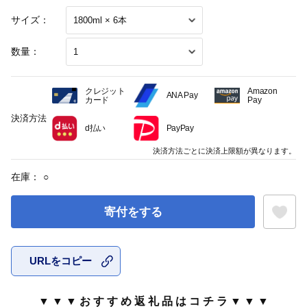
サイズ：
数量：
クレジット
Amazon
ANA Pay
カード
Pay
決済方法
d払い
PayPay
決済方法ごとに決済上限額が異なります。
在庫：
○
寄付をする
URLをコピー
お気に入
▼ ▼ ▼ お す す め 返 礼 品 は コ チ ラ ▼ ▼ ▼