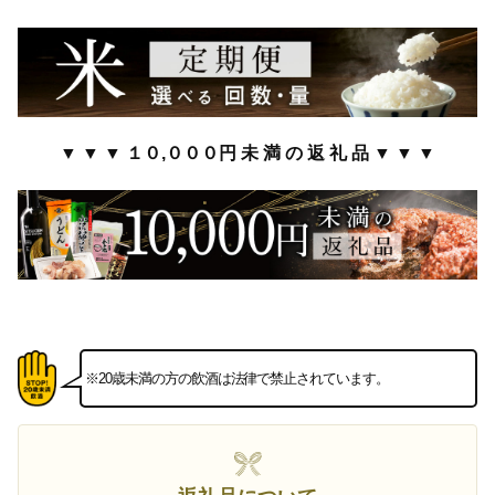
▼ ▼ ▼ １０,０００円 未 満 の 返 礼 品 ▼ ▼ ▼
※20歳未満の方の飲酒は法律で禁止されています。