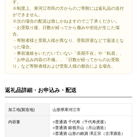
す。
※制度上、寒河江市民の方からのご寄附には返礼品の送付
ができません。
※次の場合の配送は致しかねますのでご了承ください。
・お受取り後、日数が経ってから傷みや劣化が生じた場
合。
・寄附者様と受取人様が異なり、受取辞退などで返送とな
った場合。
・事前連絡をいただいていない「長期不在」や「転居」、
「お申込み内容の不備」、「日数が経ってからのお受取
り」など寄附者様および受取人様の都合による場合。
返礼品詳細・お申込み・配送
加工地(製造地)
山形県寒河江市
内容量
○普通酒 千代寿（千代寿虎屋）
○普通酒 銀嶺月山（月山酒造）
○普通酒 山形の銘酒 澤正宗（古澤酒造）