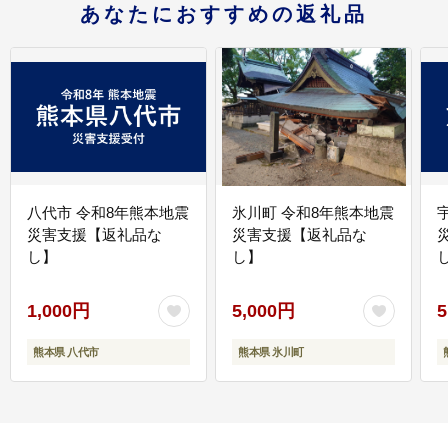
あなたにおすすめの返礼品
八代市 令和8年熊本地震
氷川町 令和8年熊本地震
災害支援【返礼品な
災害支援【返礼品な
し】
し】
し
1,000円
5,000円
5
熊本県 八代市
熊本県 氷川町