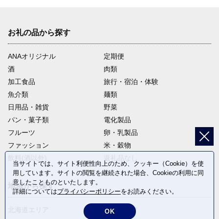
お礼の品から探す
ANAオリジナル
定期便
酒
肉類
加工食品
旅行・宿泊・体験
魚介類
麺類
日用品・雑貨
野菜
パン・菓子類
電化製品
フルーツ
卵・乳製品
ファッション
米・穀物
飲料(酒以外)
返礼品なし
当サイトでは、サイト利便性向上のため、クッキー（Cookie）を使
用しています。サイトの閲覧を継続された場合、Cookieの利用に同
意したことものといたします。
地域から探す
詳細については
プライバシーポリシー
をお読みください。
北海道エリア
東北エリア
OK