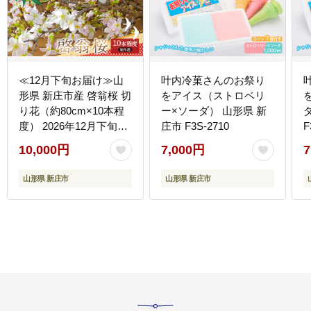
≪12月下旬お届け≫山
叶内冷菓さんのお祭り
形県 新庄市産 啓翁桜 切
をアイス（ストロベリ
り花（約80cm×10本程
ー×ソーダ） 山形県 新
度） 2026年12月下旬か
庄市 F3S-2710
F
ら順次発送 新年 新春 元
10,000円
7,000円
7
旦 正月 飾り 年末 年内
桜 さくら 植物 花 贈答
山形県 新庄市
山形県 新庄市
贈り物 ギフト プレゼン
ト 自宅 家庭 F3S-2708