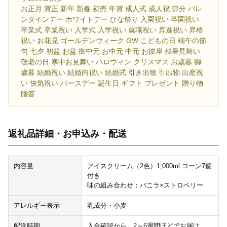
お正月 賀正 新年 新春 初売 年賀 成人式 成人祝 節分 バレ
ンタインデー ホワイトデー ひな祭り 入園祝い 卒園祝い
卒業式 卒業祝い 入学式 入学祝い 就職祝い 昇進祝い 昇格
祝い お花見 ゴールデンウィーク GW こどもの日 端午の節
句 七夕 初盆 お盆 御中元 お中元 中元 お彼岸 残暑見舞い
敬老の日 寒中お見舞い ハロウィン クリスマス お歳暮 御
歳暮 結婚祝い 結婚内祝い 結婚式 引き出物 引出物 出産祝
い 快気祝い バースデー 誕生日 ギフト プレゼント 贈り物
贈答
返礼品詳細・お申込み・配送
内容量
アイスクリーム（2色）1,000ml コーン7個
付き
味の組み合わせ：バニラ×ストロベリー
アレルギー表示
乳成分・小麦
配送時期
入金確認から、2～6週間ほどでお届け。