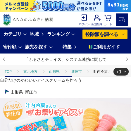
ログイン
新規登録
カート
カテゴリ
地域
ランキング
控除額を調べる
寄付額
旅先を探す
特集
ご利用ガイド
「ふるさとチョイス」システム連携に関して
+1
TOP
東北地方
山形県
新庄市
叶内冷菓さんのお祭りをア
自分だけのかわいいアイスクリームを作ろう
TOP
卵・乳製品
アイスクリーム
叶内冷菓さんのお祭りをアイス
山形県
新庄市