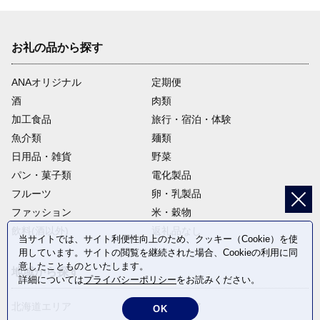
お礼の品から探す
ANAオリジナル
定期便
酒
肉類
加工食品
旅行・宿泊・体験
魚介類
麺類
日用品・雑貨
野菜
パン・菓子類
電化製品
フルーツ
卵・乳製品
ファッション
米・穀物
飲料(酒以外)
返礼品なし
当サイトでは、サイト利便性向上のため、クッキー（Cookie）を使
用しています。サイトの閲覧を継続された場合、Cookieの利用に同
意したことものといたします。
地域から探す
詳細については
プライバシーポリシー
をお読みください。
北海道エリア
東北エリア
OK