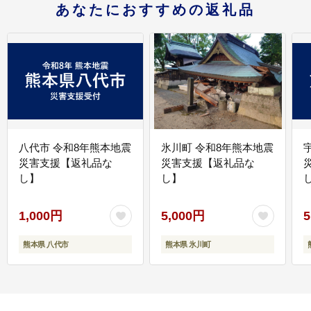
あなたにおすすめの返礼品
八代市 令和8年熊本地震
氷川町 令和8年熊本地震
災害支援【返礼品な
災害支援【返礼品な
し】
し】
し
1,000円
5,000円
5
熊本県 八代市
熊本県 氷川町