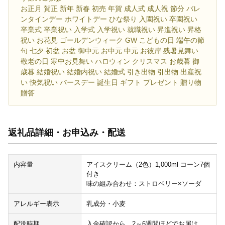
お正月 賀正 新年 新春 初売 年賀 成人式 成人祝 節分 バレ
ンタインデー ホワイトデー ひな祭り 入園祝い 卒園祝い
卒業式 卒業祝い 入学式 入学祝い 就職祝い 昇進祝い 昇格
祝い お花見 ゴールデンウィーク GW こどもの日 端午の節
句 七夕 初盆 お盆 御中元 お中元 中元 お彼岸 残暑見舞い
敬老の日 寒中お見舞い ハロウィン クリスマス お歳暮 御
歳暮 結婚祝い 結婚内祝い 結婚式 引き出物 引出物 出産祝
い 快気祝い バースデー 誕生日 ギフト プレゼント 贈り物
贈答
返礼品詳細・お申込み・配送
内容量
アイスクリーム（2色）1,000ml コーン7個
付き
味の組み合わせ：ストロベリー×ソーダ
アレルギー表示
乳成分・小麦
配送時期
入金確認から、2～6週間ほどでお届け。