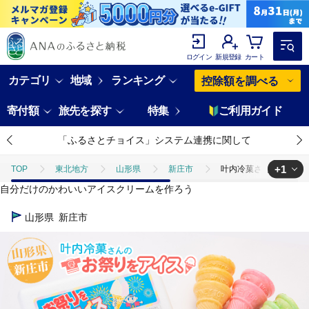
ログイン
新規登録
カート
カテゴリ
地域
ランキング
控除額を調べる
寄付額
旅先を探す
特集
ご利用ガイド
「ふるさとチョイス」システム連携に関して
+1
TOP
東北地方
山形県
新庄市
叶内冷菓さんのお祭りをア
自分だけのかわいいアイスクリームを作ろう
TOP
卵・乳製品
アイスクリーム
叶内冷菓さんのお祭りをアイス
山形県
新庄市