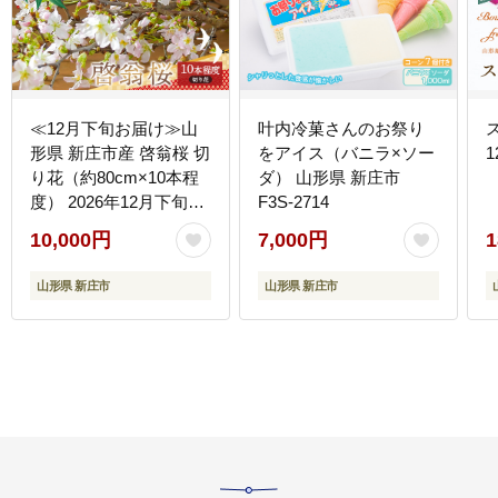
≪12月下旬お届け≫山
叶内冷菓さんのお祭り
形県 新庄市産 啓翁桜 切
をアイス（バニラ×ソー
1
り花（約80cm×10本程
ダ） 山形県 新庄市
度） 2026年12月下旬か
F3S-2714
ら順次発送 新年 新春 元
10,000円
7,000円
1
旦 正月 飾り 年末 年内
桜 さくら 植物 花 贈答
山形県 新庄市
山形県 新庄市
贈り物 ギフト プレゼン
ト 自宅 家庭 F3S-2708