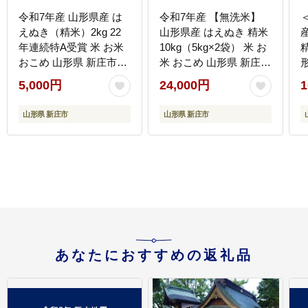
令和7年産 山形県産 は
令和7年産 【無洗米】
えぬき（精米）2kg 22
山形県産 はえぬき 精米
産
年連続特A受賞 米 お米
10kg（5kg×2袋） 米 お
おこめ 山形県 新庄市
米 おこめ 山形県 新庄市
F3S-2648
F3S-2650
米
5,000円
24,000円
1
山形県 新庄市
山形県 新庄市
あなたにおすすめの返礼品