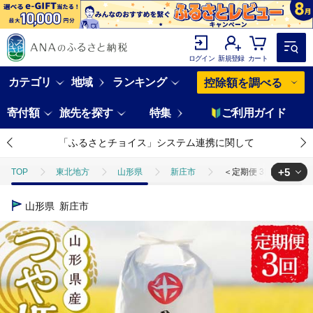
ログイン
新規登録
カート
カテゴリ
地域
ランキング
控除額を調べる
寄付額
旅先を探す
特集
ご利用ガイド
「ふるさとチョイス」システム連携に関して
+5
TOP
東北地方
山形県
新庄市
＜定期便 3回＞ 令和7年産
TOP
米・穀物
＜定期便 3回＞ 令和7年産 つや姫 5kg×2 計10kg 精
山形県
新庄市
TOP
米・穀物
米
＜定期便 3回＞ 令和7年産 つや姫 5kg×2 計
TOP
米・穀物
米
精米
＜定期便 3回＞ 令和7年産 つや姫
TOP
米・穀物
米
つや姫
＜定期便 3回＞ 令和7年産 つや
TOP
定期便
＜定期便 3回＞ 令和7年産 つや姫 5kg×2 計10kg 精米