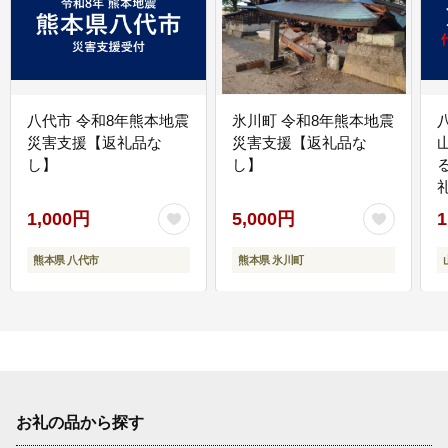
八代市 令和8年熊本地震
氷川町 令和8年熊本地震
災害支援【返礼品な
災害支援【返礼品な
し】
し】
1,000円
5,000円
1
熊本県 八代市
熊本県 氷川町
お礼の品から探す