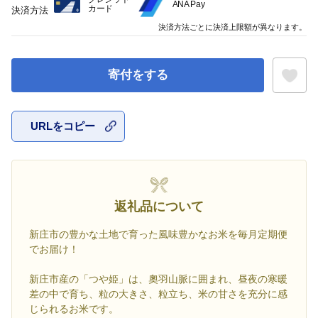
ANA Pay
カード
決済方法
決済方法ごとに決済上限額が異なります。
寄付をする
URLをコピー
お気に入
返礼品について
新庄市の豊かな土地で育った風味豊かなお米を毎月定期便
でお届け！
新庄市産の「つや姫」は、奧羽山脈に囲まれ、昼夜の寒暖
差の中で育ち、粒の大きさ、粒立ち、米の甘さを充分に感
じられるお米です。