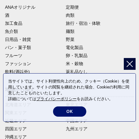
ANAオリジナル
定期便
酒
肉類
加工食品
旅行・宿泊・体験
魚介類
麺類
日用品・雑貨
野菜
パン・菓子類
電化製品
フルーツ
卵・乳製品
ファッション
米・穀物
飲料(酒以外)
返礼品なし
当サイトでは、サイト利便性向上のため、クッキー（Cookie）を使
用しています。サイトの閲覧を継続された場合、Cookieの利用に同
地域から探す
意したことものといたします。
詳細については
プライバシーポリシー
をお読みください。
北海道エリア
東北エリア
OK
関東エリア
中部エリア
近畿エリア
中国エリア
四国エリア
九州エリア
沖縄エリア