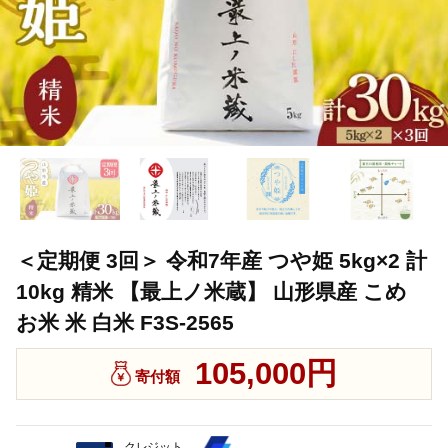
＜定期便 3回＞ 令和7年産 つや姫 5kg×2 計
10kg 精米 【最上ノ米蔵】 山形県産 こめ
お米 米 白米 F3S-2565
105,000円
寄付額
クレジット