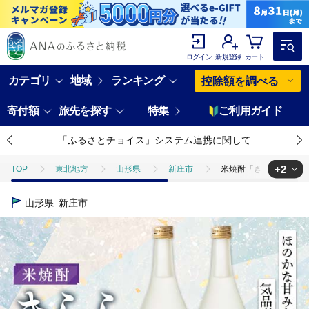
ログイン
新規登録
カート
カテゴリ
地域
ランキング
控除額を調べる
寄付額
旅先を探す
特集
ご利用ガイド
「ふるさとチョイス」システム連携に関して
+2
TOP
東北地方
山形県
新庄市
米焼酎「きらら」フルーティ
TOP
酒
米焼酎「きらら」フルーティー 720ml 2本セット 焼酎 お酒 山
山形県
新庄市
TOP
酒
焼酎
米焼酎「きらら」フルーティー 720ml 2本セット 