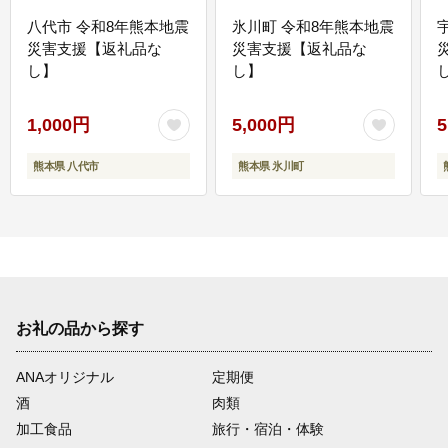
八代市 令和8年熊本地震
氷川町 令和8年熊本地震
災害支援【返礼品な
災害支援【返礼品な
し】
し】
し
1,000円
5,000円
5
熊本県 八代市
熊本県 氷川町
お礼の品から探す
ANAオリジナル
定期便
酒
肉類
加工食品
旅行・宿泊・体験