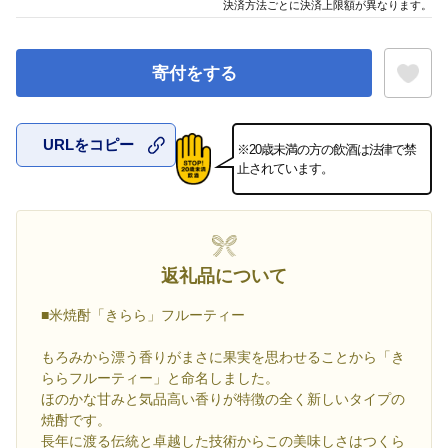
決済方法ごとに決済上限額が異なります。
寄付をする
URLをコピー
※20歳未満の方の飲酒は法律で禁
お気に入
止されています。
返礼品について
■米焼酎「きらら」フルーティー
もろみから漂う香りがまさに果実を思わせることから「き
ららフルーティー」と命名しました。
ほのかな甘みと気品高い香りが特徴の全く新しいタイプの
焼酎です。
長年に渡る伝統と卓越した技術からこの美味しさはつくら