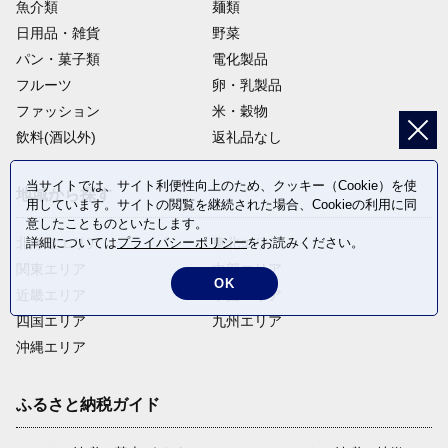
魚介類
麺類
日用品・雑貨
野菜
パン・菓子類
電化製品
フルーツ
卵・乳製品
ファッション
米・穀物
飲料(酒以外)
返礼品なし
当サイトでは、サイト利便性向上のため、クッキー（Cookie）を使
地域から探す
用しています。サイトの閲覧を継続された場合、Cookieの利用に同
意したことものといたします。
北海道エリア
東北エリア
詳細については
プライバシーポリシー
をお読みください。
関東エリア
中部エリア
OK
近畿エリア
中国エリア
四国エリア
九州エリア
沖縄エリア
ふるさと納税ガイド