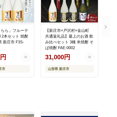
きらら」フルーテ
【新庄市×戸沢村×金山町
ml 2本セット 焼酎
共通返礼品】最上のお酒 飲
 新庄市 F3S-
み比べセット 3種 米焼酎 そ
ば焼酎 FAE-0002
0円
31,000円
庄市
山形県 新庄市