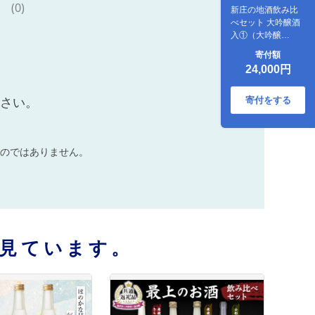
(0)
新庄の地酒飲み比
べセット 大吟醸酒
入①（大吟醸
「絹」・米焼酎
寄付額
「きらら」フルー
24,000円
ティー 各720ml）
山形県 新庄市 F3S-
1660
寄付をする
ださい。
のではありません。
見ています。