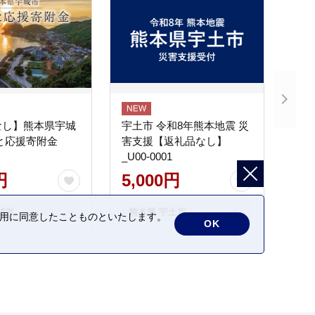
なし】熊本県宇城
宇土市 令和8年熊本地震 災
と応援寄附金
害支援【返礼品なし】
_U00-0001
円
5,000円
城市
熊本県 宇土市
の利用に同意したことものといたします。
OK