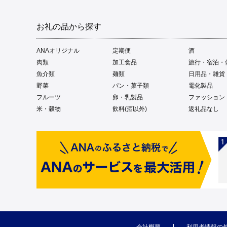
お礼の品から探す
ANAオリジナル
定期便
酒
肉類
加工食品
旅行・宿泊・
魚介類
麺類
日用品・雑貨
野菜
パン・菓子類
電化製品
フルーツ
卵・乳製品
ファッション
米・穀物
飲料(酒以外)
返礼品なし
会社概要
利用者情報の