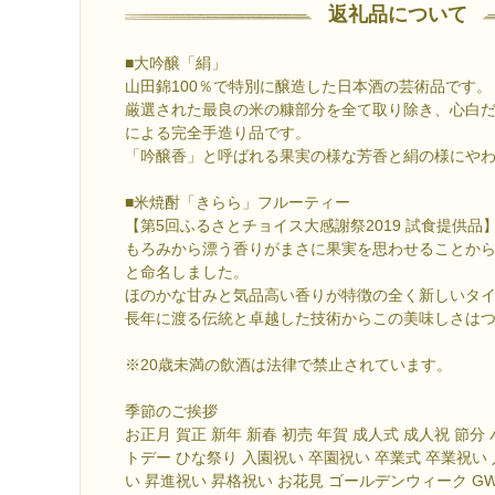
返礼品について
■大吟醸「絹」
山田錦100％で特別に醸造した日本酒の芸術品です。
厳選された最良の米の糠部分を全て取り除き、心白
による完全手造り品です。
「吟醸香」と呼ばれる果実の様な芳香と絹の様にや
■米焼酎「きらら」フルーティー
【第5回ふるさとチョイス大感謝祭2019 試食提供品
もろみから漂う香りがまさに果実を思わせることか
と命名しました。
ほのかな甘みと気品高い香りが特徴の全く新しいタ
長年に渡る伝統と卓越した技術からこの美味しさは
※20歳未満の飲酒は法律で禁止されています。
季節のご挨拶
お正月 賀正 新年 新春 初売 年賀 成人式 成人祝 節
トデー ひな祭り 入園祝い 卒園祝い 卒業式 卒業祝い
い 昇進祝い 昇格祝い お花見 ゴールデンウィーク G