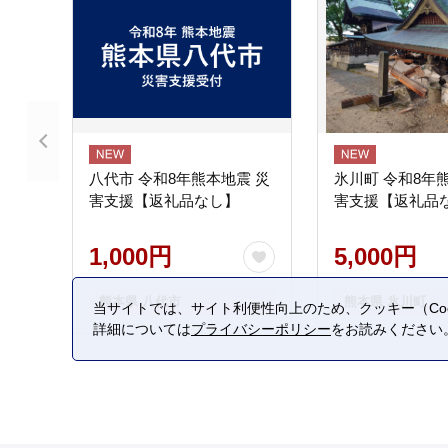
八代市 令和8年熊本地震 災
氷川町 令和8年
害支援【返礼品なし】
害支援【返礼品
1,000円
5,000円
熊本県 八代市
熊本県 氷川町
当サイトでは、サイト利便性向上のため、クッキー（Coo
詳細については
プライバシーポリシー
をお読みください