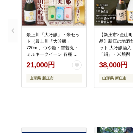
最上川「大吟醸」・米セッ
【新庄市×金山町
ト（最上川「大吟醸」
品】新庄の地酒
720ml、つや姫・雪若丸・
ット 大吟醸酒入
ミルキークイーン 各種 精
「絹」・米焼酎
米2合） 山形県 新庄市
フルーティー 各7
21,000円
38,000円
F3S-1820
純米吟醸酒「金
純米酒「神室山
山形県 新庄市
山形県 新庄市
(各720ml) F3S-1