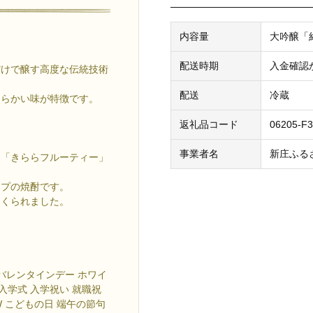
内容量
大吟醸「絹
配送時期
入金確認
だけで醸す高度な伝統技術
配送
冷蔵
わらかい味が特徴です。
返礼品コード
06205-F3
】
事業者名
新庄ふる
ら「きららフルーティー」
イプの焼酎です。
つくられました。
分 バレンタインデー ホワイ
 入学式 入学祝い 就職祝
W こどもの日 端午の節句