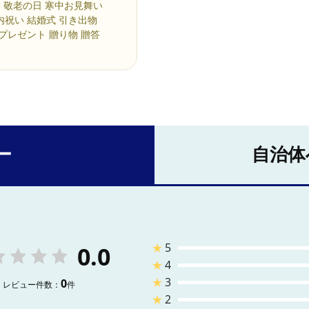
い 敬老の日 寒中お見舞い
内祝い 結婚式 引き出物
 プレゼント 贈り物 贈答
ー
自治体
★
5
0.0
★
4
★
3
0
レビュー件数：
件
★
2