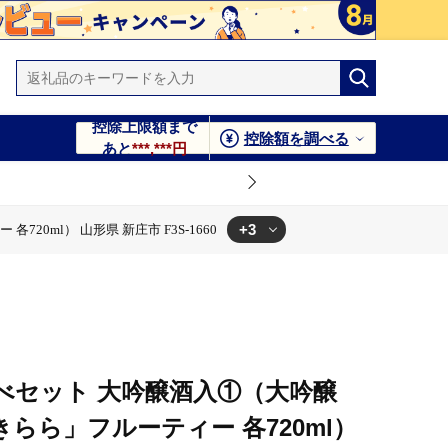
控除上限額まで
控除額を調べる
あと
***,***円
+3
ml） 山形県 新庄市 F3S-1660
60
 F3S-1660
F3S-1660
べセット 大吟醸酒入①（大吟醸
らら」フルーティー 各720ml）