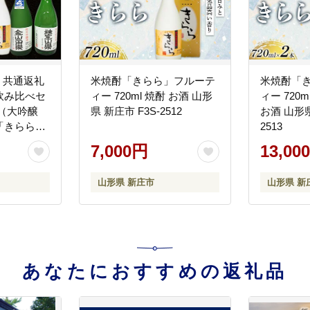
 共通返礼
米焼酎「きらら」フルーテ
米焼酎「
飲み比べセ
ィー 720ml 焼酎 お酒 山形
ィー 720
（大吟醸
県 新庄市 F3S-2512
お酒 山形県
「きらら」
2513
20ml）と
7,000円
13,00
山田楽」＆
楽」セット
山形県 新庄市
山形県 新
927
あなたにおすすめの返礼品