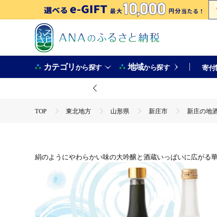
カテゴリ
地域
から探す
から探す
寄付
TOP
東北地方
山形県
新庄市
新庄の地酒
TOP
酒
新庄の地酒飲み比べセット 大吟醸酒入①（大吟醸
TOP
酒
日本酒
新庄の地酒飲み比べセット 大吟醸
TOP
酒
焼酎
新庄の地酒飲み比べセット 大吟醸酒
絹のようにやわらかい味の大吟醸と酒蔵いっぱいに広がる