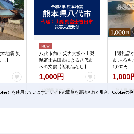
熊本地震 災
八代市向け 災害支援※山梨
【返礼品
なし】
県富士吉田市による八代市
市 ふるさ
への支援【返礼品なし】
1,000円
1,000円
1,000
山梨県 富士吉田市
熊本県 宇
kie）を使用しています。サイトの閲覧を継続された場合、Cookie
。