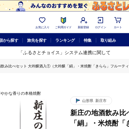
お気に入り
ご利用ガイド
新規登録
ログイン
カート
額から探す
旅先を探す
ランキング
特集
取り組み
「ふるさとチョイス」システム連携に関して
飲み比べセット 大吟醸酒入①（大吟醸「絹」・米焼酎「きらら」フルーティー 各720
「絹」・米焼酎「きらら」フルーティー 各720ml） 山形県 新庄市 F3S-16
酒入①（大吟醸「絹」・米焼酎「きらら」フルーティー 各720ml） 山形県 新庄市
入①（大吟醸「絹」・米焼酎「きらら」フルーティー 各720ml） 山形県 新庄市 
華やかな香りの本格焼酎
山形県
新庄市
新庄の地酒飲み比
「絹」・米焼酎「き