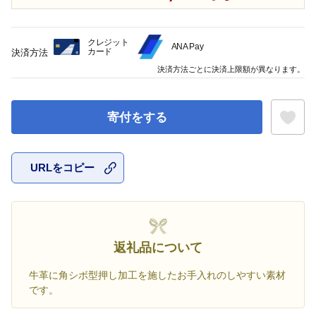
クレジット
ANA Pay
カード
決済方法
決済方法ごとに決済上限額が異なります。
寄付をする
URLをコピー
お気に入
返礼品について
牛革に角シボ型押し加工を施したお手入れのしやすい素材
です。