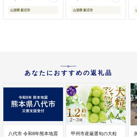
日 プレゼント 母の日 父
の日 山形県 新庄市
山形県 新庄市
山形県 新庄市
F3S-0618
庄
あなたにおすすめの返礼品
八代市 令和8年熊本地震
甲州市産厳選旬の大粒