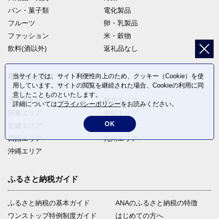
パン・菓子類
電化製品
フルーツ
卵・乳製品
ファッション
米・穀物
飲料(酒以外)
返礼品なし
当サイトでは、サイト利便性向上のため、クッキー（Cookie）を使
地域から探す
用しています。サイトの閲覧を継続された場合、Cookieの利用に同
意したことものといたします。
北海道エリア
東北エリア
詳細については
プライバシーポリシー
をお読みください。
関東エリア
中部エリア
OK
近畿エリア
中国エリア
四国エリア
九州エリア
沖縄エリア
ふるさと納税ガイド
ふるさと納税の基本ガイド
ANAのふるさと納税の特徴
ワンストップ特例制度ガイド
はじめての方へ