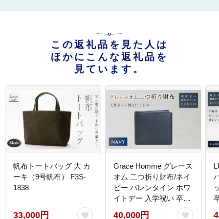
この返礼品を見た人は
ほかにこんな返礼品を
見ています。
帆布トートバッグ 大 カ
Grace Homme グレース
ーキ（9号帆布） F3S-
オム 二つ折り財布/ネイ
1838
ビー バレンタイン ホワ
イトデー 入学祝い 卒業
祝い 贈り物 ギフト 誕生
33,000円
40,000円
4