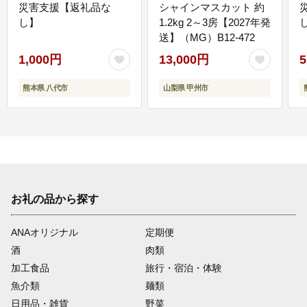
災害支援【返礼品な
シャインマスカット 約
し】
1.2kg 2～3房【2027年発
送】（MG）B12-472
1,000円
13,000円
5
熊本県 八代市
山梨県 甲州市
お礼の品から探す
ANAオリジナル
定期便
酒
肉類
加工食品
旅行・宿泊・体験
魚介類
麺類
日用品・雑貨
野菜