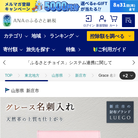
ログイン
新規登録
カート
カテゴリ
地域
ランキング
控除額を調べる
寄付額
旅先を探す
特集
ご利用ガイド
「ふるさとチョイス」システム連携に関して
+2
TOP
東北地方
山形県
新庄市
Grace 名刺入れ/ピン
TOP
ファッション
Grace 名刺入れ/ピンク バレンタイン ホワイト
山形県
新庄市
TOP
ファッション
財布
Grace 名刺入れ/ピンク バレンタイ