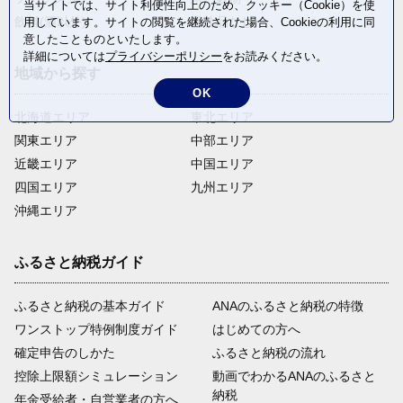
当サイトでは、サイト利便性向上のため、クッキー（Cookie）を使
飲料(酒以外)
返礼品なし
用しています。サイトの閲覧を継続された場合、Cookieの利用に同
意したことものといたします。
詳細については
プライバシーポリシー
をお読みください。
地域から探す
OK
北海道エリア
東北エリア
関東エリア
中部エリア
近畿エリア
中国エリア
四国エリア
九州エリア
沖縄エリア
ふるさと納税ガイド
ふるさと納税の基本ガイド
ANAのふるさと納税の特徴
ワンストップ特例制度ガイド
はじめての方へ
確定申告のしかた
ふるさと納税の流れ
控除上限額シミュレーション
動画でわかるANAのふるさと
納税
年金受給者・自営業者の方へ