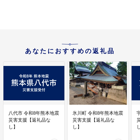
あなたにおすすめの返礼品
八代市 令和8年熊本地震
氷川町 令和8年熊本地震
災害支援【返礼品な
災害支援【返礼品な
し】
し】
し