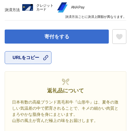
クレジット
ANA Pay
カード
決済方法
決済方法ごとに決済上限額が異なります。
寄付をする
URLをコピー
お気に入
返礼品について
日本有数の高級ブランド黒毛和牛『山形牛』は、夏冬の激
しい気温差の中で肥育されることで、キメの細かい肉質と
まろやかな脂身を身にまといます。
山形の風土が育んだ極上の味をお届けします。