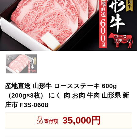
産地直送 山形牛 ロースステーキ 600g
（200g×3枚） にく 肉 お肉 牛肉 山形県 新
庄市 F3S-0608
35,000円
寄付額