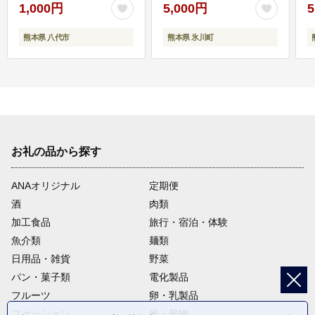
1,000円
5,000円
5
熊本県 八代市
熊本県 氷川町
お礼の品から探す
ANAオリジナル
定期便
酒
肉類
加工食品
旅行・宿泊・体験
魚介類
麺類
日用品・雑貨
野菜
パン・菓子類
電化製品
フルーツ
卵・乳製品
ファッション
米・穀物