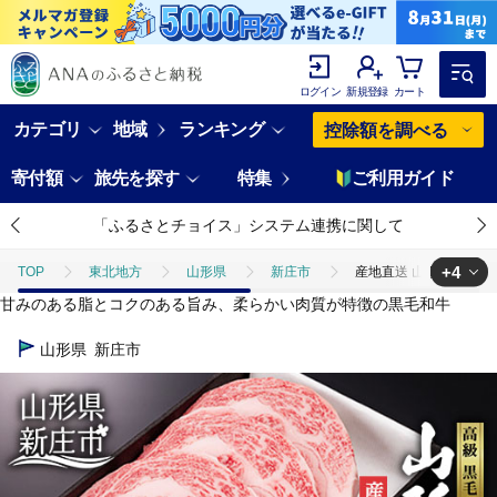
ログイン
新規登録
カート
カテゴリ
地域
ランキング
控除額を調べる
寄付額
旅先を探す
特集
ご利用ガイド
「ふるさとチョイス」システム連携に関して
+4
TOP
東北地方
山形県
新庄市
産地直送 山形牛 ロースステ
甘みのある脂とコクのある旨み、柔らかい肉質が特徴の黒毛和牛
TOP
肉
産地直送 山形牛 ロースステーキ 600g （200g×3枚） にく 肉
山形県
新庄市
TOP
肉
牛肉
産地直送 山形牛 ロースステーキ 600g （200g×
TOP
肉
牛肉
山形牛
産地直送 山形牛 ロースステーキ 600
TOP
肉
牛肉
ステーキ(牛肉)
産地直送 山形牛 ロースステー