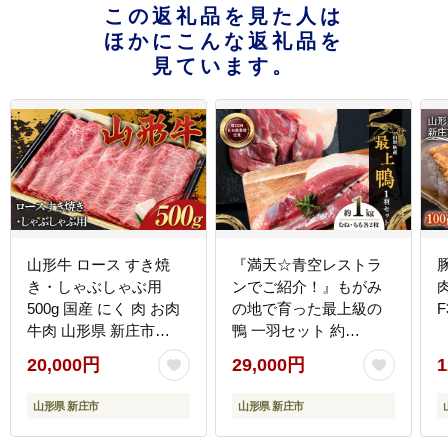
この返礼品を見た人は
ほかにこんな返礼品を
見ています。
山形牛 ロース すき焼
『満天☆青空レストラ
き・しゃぶしゃぶ用
ンでご紹介！』もがみ
500g 国産 にく 肉 お肉
の地で育った最上級の
F
牛肉 山形県 新庄市
鴨 一羽セット 約
F3S-2271
1kg（むね2枚、もも2
20,000円
29,000円
1
枚）最上鴨 かも 鴨 鴨肉
鴨鍋 鴨南蛮 鴨焼き 山形
山形県 新庄市
山形県 新庄市
県 新庄市 F3S-1410