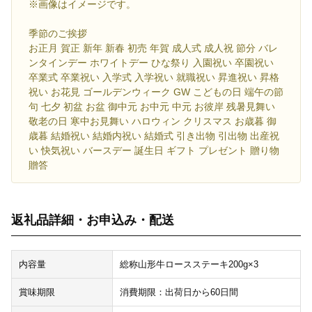
※画像はイメージです。
季節のご挨拶
お正月 賀正 新年 新春 初売 年賀 成人式 成人祝 節分 バレ
ンタインデー ホワイトデー ひな祭り 入園祝い 卒園祝い
卒業式 卒業祝い 入学式 入学祝い 就職祝い 昇進祝い 昇格
祝い お花見 ゴールデンウィーク GW こどもの日 端午の節
句 七夕 初盆 お盆 御中元 お中元 中元 お彼岸 残暑見舞い
敬老の日 寒中お見舞い ハロウィン クリスマス お歳暮 御
歳暮 結婚祝い 結婚内祝い 結婚式 引き出物 引出物 出産祝
い 快気祝い バースデー 誕生日 ギフト プレゼント 贈り物
贈答
返礼品詳細・お申込み・配送
内容量
総称山形牛ロースステーキ200g×3
賞味期限
消費期限：出荷日から60日間