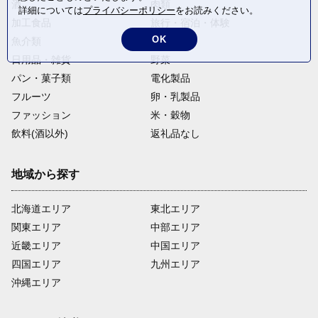
酒
肉類
詳細については
プライバシーポリシー
をお読みください。
加工食品
旅行・宿泊・体験
OK
魚介類
麺類
日用品・雑貨
野菜
パン・菓子類
電化製品
フルーツ
卵・乳製品
ファッション
米・穀物
飲料(酒以外)
返礼品なし
地域から探す
北海道エリア
東北エリア
関東エリア
中部エリア
近畿エリア
中国エリア
四国エリア
九州エリア
沖縄エリア