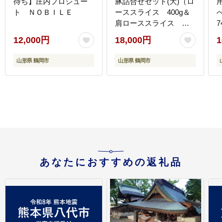
待ち】庄内プロシュー
豚詰合せセット(大)（ロ
ト ＮＯＢＩＬＥ
ーススライス 400g＆
べ
肩ローススライス
7
400g＆バラスライス
12,000円
18,000円
1
400g）合計1.2kg K-
649
山形県 鶴岡市
山形県 鶴岡市
あなたにおすすめの返礼品