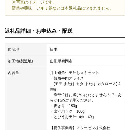
※写真はイメージです。
野菜や薬味、アルミ鍋などは本返礼品に含まれません。
返礼品詳細・お申込み・配送
原産地
日本
加工地(製造地)
山形県鶴岡市
内容量
月山短角牛出汁しゃぶセット
・短角牛肉スライス
(モモ または カタ または カタロース) 4
00g
※部位はお選びいただけませんので、あ
らかじめご了承ください。
・麦きり 180g
・出汁パック 100g
・とびうお出汁つゆ 40g
【提供事業者】スターゼン株式会社