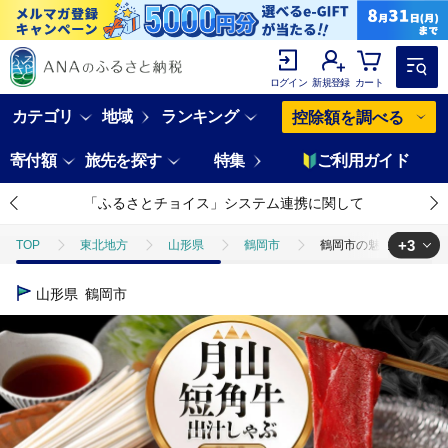
ログイン
新規登録
カート
カテゴリ
地域
ランキング
控除額を調べる
寄付額
旅先を探す
特集
ご利用ガイド
「ふるさとチョイス」システム連携に関して
+3
TOP
東北地方
山形県
鶴岡市
鶴岡市の魅力を詰合わせ
TOP
肉
鶴岡市の魅力を詰合わせ！月山短角牛出汁しゃぶセット | 山
山形県
鶴岡市
TOP
肉
牛肉
鶴岡市の魅力を詰合わせ！月山短角牛出汁しゃぶセ
TOP
肉
牛肉
しゃぶしゃぶ(牛肉)
鶴岡市の魅力を詰合わ