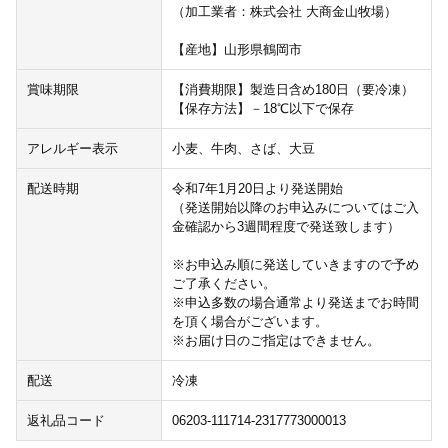
（加工業者：株式会社 大商金山牧場）
【産地】山形県鶴岡市
賞味期限
【消費期限】製造日含め180日（要冷凍）
【保存方法】－18℃以下で保存
アレルギー表示
小麦、牛肉、さば、大豆
配送時期
令和7年1月20日より発送開始
（発送開始以降のお申込みについてはご入
金確認から3週間程度で発送致します）
※お申込み順に発送していきますので予め
ご了承ください。
※申込多数の場合通常より発送までお時間
を頂く場合がございます。
※お届け日のご指定はできません。
配送
冷凍
返礼品コード
06203-111714-2317773000013