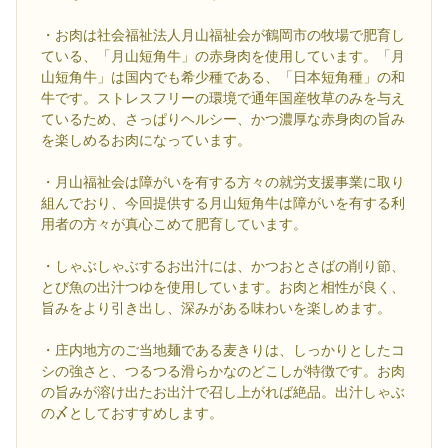
・お肉は社会福祉法人月山福祉会が鶴岡市の牧場で肥育し
ている、「月山短角牛」の赤身肉を使用しています。「月
山短角牛」は国内でも希少種である、「日本短角種」の和
牛です。ストレスフリーの環境で通年国産牧草のみを与え
ているため、さっぱりヘルシー、かつ濃厚な赤身肉の旨み
を楽しめるお肉になっています。
・月山福祉会は障がいを有する方々の就労支援事業に取り
組んでおり、今回提供する月山短角牛は障がいを有する利
用者の方々が真心こめて肥育しています。
・しゃぶしゃぶするお出汁には、かつおとさばの削り節、
とび魚の出汁つゆを使用しています。お肉と相性が良く、
旨みをより引き出し、深みがある味わいを楽しめます。
・庄内地方のご当地麺である麦きりは、しっかりとしたコ
シの強さと、つるつる滑らかなのどこしが特徴です。お肉
の旨みが溶け出たお出汁で召し上がれば絶品。出汁しゃぶ
の〆としておすすめします。