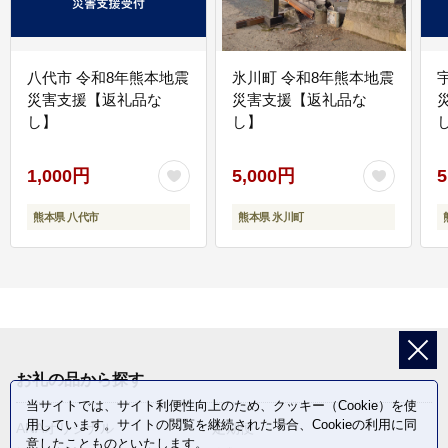
八代市 令和8年熊本地震
氷川町 令和8年熊本地震
災害支援【返礼品な
災害支援【返礼品な
し】
し】
し
1,000円
5,000円
5
熊本県 八代市
熊本県 氷川町
お礼の品から探す
当サイトでは、サイト利便性向上のため、クッキー（Cookie）を使
用しています。サイトの閲覧を継続された場合、Cookieの利用に同
ANAオリジナル
定期便
意したことものといたします。