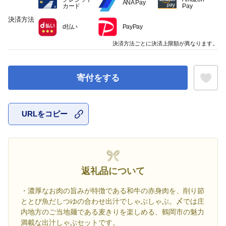
ANA Pay
カード
Pay
決済方法
d払い
PayPay
決済方法ごとに決済上限額が異なります。
寄付をする
URLをコピー
お気に入
返礼品について
・濃厚なお肉の旨みが特徴である和牛の赤身肉を、削り節
ととび魚だしつゆの合わせ出汁でしゃぶしゃぶ。〆では庄
内地方のご当地麺である麦きりを楽しめる、鶴岡市の魅力
満載な出汁しゃぶセットです。