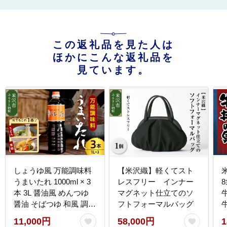
この返礼品を見た人は
ほかにこんな返礼品を
見ています。
しょうゆ風 万能調味料
【米沢織】軽くてスト
米
うまいたれ 1000ml × 3
レスフリー インナー
本 3L 醤油風 めんつゆ
マグネット仕立てのソ
醤油 そばつゆ 和風 調味
フトフォーマルバッグ
料 和食 煮物 芋煮 タレ
11,000円
58,000円
1
塩分控えめ レビュー高