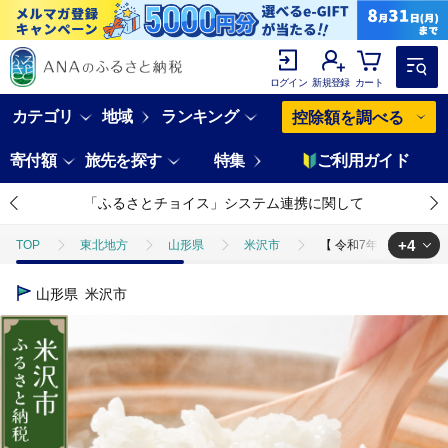
ログイン
新規登録
カート
カテゴリ
地域
ランキング
控除額を調べる
寄付額
旅先を探す
特集
ご利用ガイド
「ふるさとチョイス」システム連携に関して
+4
TOP
東北地方
山形県
米沢市
【 令和7年産 】 特別栽培
TOP
米・穀物
【 令和7年産 】 特別栽培米 つや姫 計10kg ( 5k
山形県
米沢市
TOP
米・穀物
米
【 令和7年産 】 特別栽培米 つや姫 計10k
TOP
米・穀物
米
精米
【 令和7年産 】 特別栽培米 つ
TOP
米・穀物
米
つや姫
【 令和7年産 】 特別栽培米 