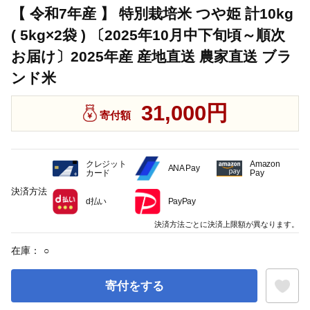
【 令和7年産 】 特別栽培米 つや姫 計10kg
( 5kg×2袋 ) 〔2025年10月中下旬頃～順次
お届け〕2025年産 産地直送 農家直送 ブラ
ンド米
31,000円
寄付額
クレジット
Amazon
ANA Pay
カード
Pay
決済方法
d払い
PayPay
決済方法ごとに決済上限額が異なります。
在庫：
○
寄付をする