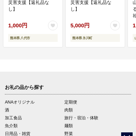
災害支援【返礼品な
災害支援【返礼品な
し】
し】
1,000円
5,000円
1
熊本県 八代市
熊本県 氷川町
お礼の品から探す
ANAオリジナル
定期便
酒
肉類
加工食品
旅行・宿泊・体験
魚介類
麺類
日用品・雑貨
野菜