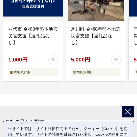
八代市 令和8年熊本地震
氷川町 令和8年熊本地震
災害支援【返礼品な
災害支援【返礼品な
し】
し】
し
1,000円
5,000円
5
熊本県 八代市
熊本県 氷川町
お礼の品から探す
当サイトでは、サイト利便性向上のため、クッキー（Cookie）を使
用しています。サイトの閲覧を継続された場合、Cookieの利用に同
ANAオリジナル
定期便