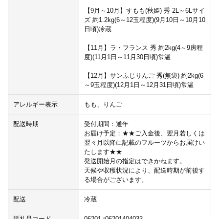
【9月～10月】すもも(秋姫) 秀 2L～6Lサイ
ズ 約1.2kg(6～12玉程度)(9月10日～10月10
日頃)冷蔵
【11月】ラ・フランス 秀 約2kg(4～9房程
度)(11月1日～11月30日頃)常温
【12月】サンふじりんご 秀(無袋) 約2kg(6
～9玉程度)(12月1日～12月31日頃)常温
アレルギー表示
もも、りんご
配送時期
受付期間：通年
お届け予定：★★ご入金後、翌月若しくは
翌々月以降に記載のフルーツからお届けい
たします★★
発送開始月の指定はできかねます。
天候や収穫状況により、配送時期が前後す
る場合がございます。
配送
冷蔵
返礼品コード
06201-r06201404033