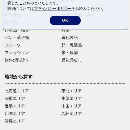
意したことものといたします。
酒
肉類
詳細については
プライバシーポリシー
をお読みください。
加工食品
旅行・宿泊・体験
OK
魚介類
麺類
日用品・雑貨
野菜
パン・菓子類
電化製品
フルーツ
卵・乳製品
ファッション
米・穀物
飲料(酒以外)
返礼品なし
地域から探す
北海道エリア
東北エリア
関東エリア
中部エリア
近畿エリア
中国エリア
四国エリア
九州エリア
沖縄エリア