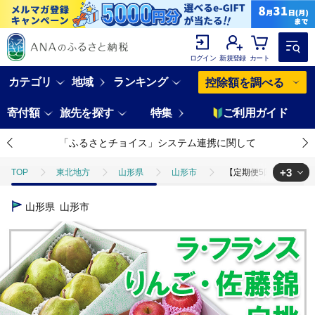
ログイン
新規登録
カート
カテゴリ
地域
ランキング
控除額を調べる
寄付額
旅先を探す
特集
ご利用ガイド
「ふるさとチョイス」システム連携に関して
+3
TOP
東北地方
山形県
山形市
【定期便5回】☆フルー
TOP
フルーツ
りんご
【定期便5回】☆フルーツ王国山形☆『
山形県
山形市
TOP
フルーツ
梨
【定期便5回】☆フルーツ王国山形☆『佐藤錦
TOP
フルーツ
さくらんぼ
【定期便5回】☆フルーツ王国山形