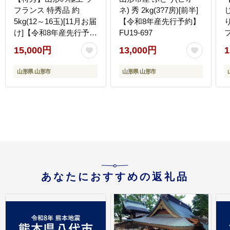
フランス 特秀品 約
ネ) 秀 2kg(3?7房)[前半]
5kg(12～16玉)[11月お届
【令和8年産先行予約】
け]【令和8年産先行予
FU19-697
約】FS25-780
15,000円
13,000円
1
F
山形県 山形市
山形県 山形市
あなたにおすすめの返礼品